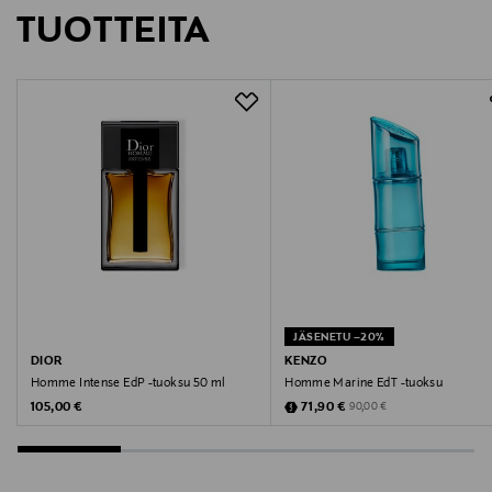
TUOTTEITA
Valmistaja
Kenzo S.A.
Valmistajan osoite
18 rue Vivienne, 75002 Paris, France
Digitaalinen osoite
customerservice@kenzo.com
Avainsanat
JÄSENETU –20%
tuoksu, miesten tuoksut, hajuvesi, Kenzo, Homme
DIOR
KENZO
Homme Intense EdP -tuoksu 50 ml
Homme Marine EdT -tuoksu
Intense
Original Price
Discounted Price
Original Price
105,00 €
71,90 €
90,00 €