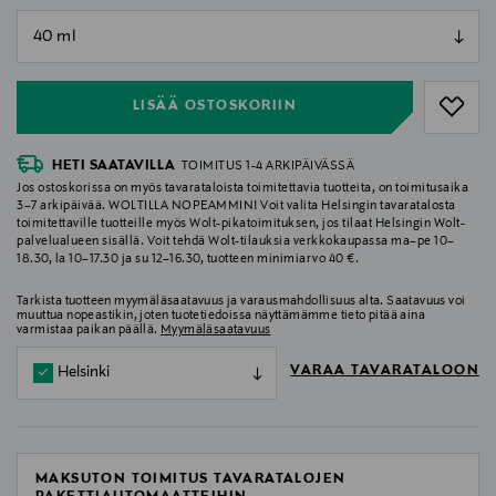
null
null
LISÄÄ OSTOSKORIIN
HETI SAATAVILLA
TOIMITUS 1-4 ARKIPÄIVÄSSÄ
Jos ostoskorissa on myös tavarataloista toimitettavia tuotteita, on toimitusaika
3–7 arkipäivää. WOLTILLA NOPEAMMIN! Voit valita Helsingin tavaratalosta
toimitettaville tuotteille myös Wolt-pikatoimituksen, jos tilaat Helsingin Wolt-
palvelualueen sisällä. Voit tehdä Wolt-tilauksia verkkokaupassa ma–pe 10–
18.30, la 10–17.30 ja su 12–16.30, tuotteen minimiarvo 40 €.
Tarkista tuotteen myymäläsaatavuus ja varausmahdollisuus alta. Saatavuus voi
muuttua nopeastikin, joten tuotetiedoissa näyttämämme tieto pitää aina
varmistaa paikan päällä.
Myymäläsaatavuus
VARAA TAVARATALOON
Helsinki
MAKSUTON TOIMITUS TAVARATALOJEN