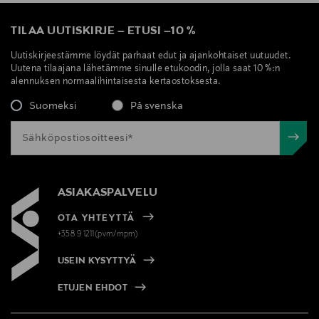
TILAA UUTISKIRJE
–
ETUSI
–
10 %
Uutiskirjeestämme löydät parhaat edut ja ajankohtaiset uutuudet.
Uutena tilaajana lähetämme sinulle etukoodin, jolla saat 10 %:n
alennuksen normaalihintaisesta kertaostoksesta.
Suomeksi
På svenska
ASIAKASPALVELU
OTA YHTEYTTÄ
+358 9 1211(pvm/mpm)
USEIN KYSYTTYÄ
ETUJEN EHDOT