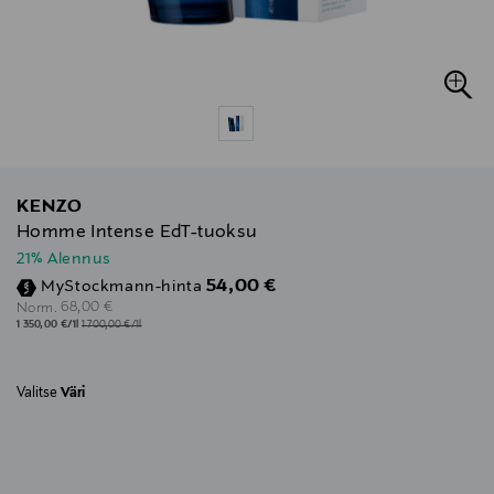
KENZO
Homme Intense EdT-tuoksu
21% Alennus
Discounted Price
54,00 €
MyStockmann-hinta
Original Price
68,00 €
Norm.
1 350,00 €/1l
1 700,00 €/1l
Valitse
Väri