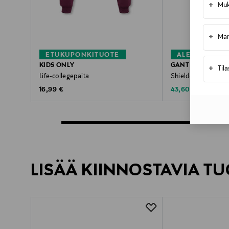
+
Muk
+
Mar
ETUKUPONKITUOTE
ALE –60%
KIDS ONLY
GANT
+
Til
Life-collegepaita
Shield-collegepaita
Original Price
Discounted Price
Original Pric
16,99 €
43,60 €
109,00 €
LISÄÄ KIINNOSTAVIA TU