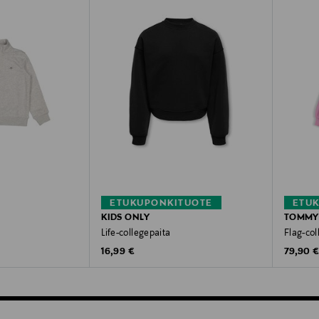
ETUKUPONKITUOTE
ETU
KIDS ONLY
TOMMY 
Life-collegepaita
Flag-col
Original Price
Original
e
16,99 €
79,90 