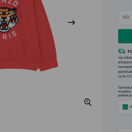
n
150
n
T
Jos ostos
arkipäiv
toimitett
palvelua
la 10–17
Tarkista
muuttua 
paikan p
H