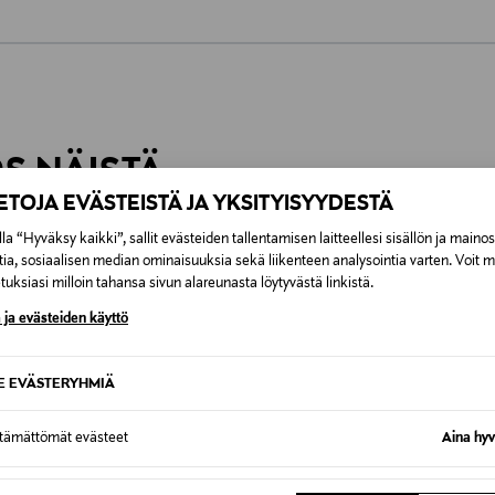
0,00 €
inen tilaukseesi. Voit palauttaa tilaamasi tuotteen 30 vuorokauden ku
0,00 € – 4,90 €
rvitse ilmoittaa palautuksesta etukäteen.
ÖS NÄISTÄ
7,90 €–50,00 € kuljetusyhtiöstä ja 
IETOJA EVÄSTEISTÄ JA YKSITYISYYDESTÄ
la “Hyväksy kaikki”, sallit evästeiden tallentamisen laitteellesi sisällön ja maino
Alk. 6,90 €, kun toimitus on saatavi
tia, sosiaalisen median ominaisuuksia sekä liikenteen analysointia varten. Voit 
uksiasi milloin tahansa sivun alareunasta löytyvästä linkistä.
 ja evästeiden käyttö
SE EVÄSTERYHMIÄ
ttämättömät evästeet
Aina hyv