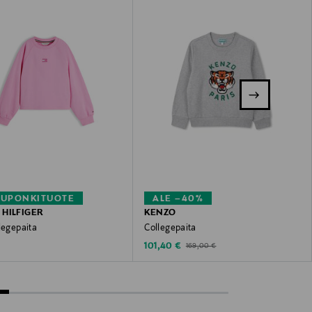
KUPONKITUOTE
ALE –40%
HILFIGER
KENZO
legepaita
Collegepaita
 Price
Discounted Price
Original Price
€
101,40 €
169,00 €