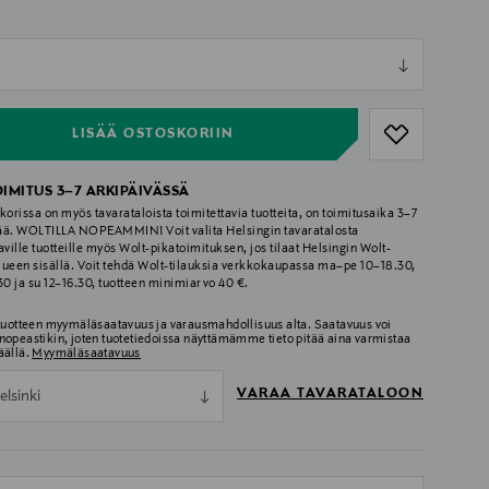
ull
ull
LISÄÄ OSTOSKORIIN
OIMITUS 3–7 ARKIPÄIVÄSSÄ
korissa on myös tavarataloista toimitettavia tuotteita, on toimitusaika 3–7
ää. WOLTILLA NOPEAMMIN! Voit valita Helsingin tavaratalosta
aville tuotteille myös Wolt-pikatoimituksen, jos tilaat Helsingin Wolt-
lueen sisällä. Voit tehdä Wolt-tilauksia verkkokaupassa ma–pe 10–18.30,
.30 ja su 12–16.30, tuotteen minimiarvo 40 €.
 tuotteen myymäläsaatavuus ja varausmahdollisuus alta. Saatavuus voi
nopeastikin, joten tuotetiedoissa näyttämämme tieto pitää aina varmistaa
äällä.
Myymäläsaatavuus
VARAA TAVARATALOON
elsinki