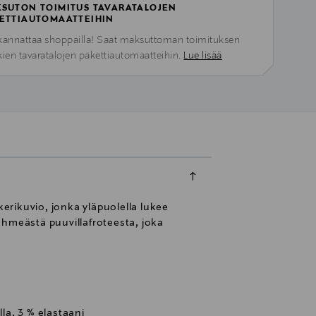
SUTON TOIMITUS TAVARATALOJEN
ETTIAUTOMAATTEIHIN
kannattaa shoppailla! Saat maksuttoman toimituksen
kien tavaratalojen pakettiautomaatteihin.
Lue lisää
kerikuvio, jonka yläpuolella lukee
ehmeästä puuvillafroteesta, joka
lla, 3 % elastaani