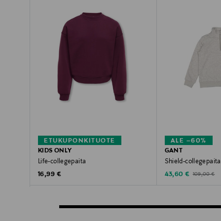
ETUKUPONKITUOTE
ALE –60%
KIDS ONLY
GANT
Life-collegepaita
Shield-collegepaita
Original Price
Discounted Price
Original Pric
16,99 €
43,60 €
109,00 €