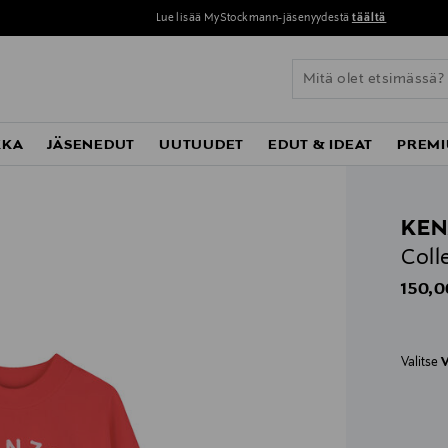
Lue lisää MyStockmann-jäsenyydestä
täältä
KKA
JÄSENEDUT
UUTUUDET
EDUT & IDEAT
PREMI
KEN
Coll
Origin
150,0
Valitse
V