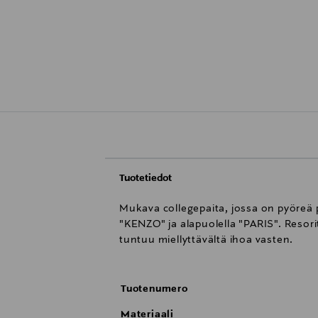
Tuotetiedot
Mukava collegepaita, jossa on pyöreä pä
"KENZO" ja alapuolella "PARIS". Resor
tuntuu miellyttävältä ihoa vasten.
Tuotenumero
Materiaali