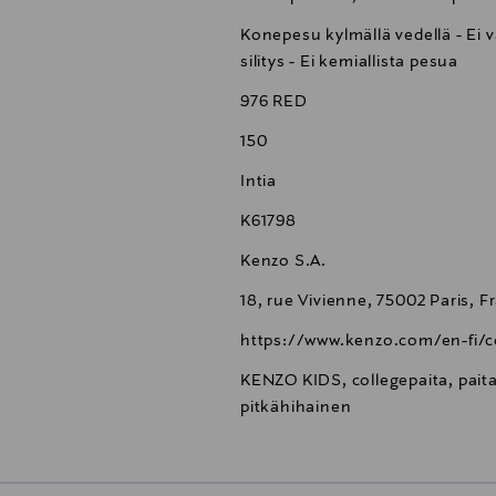
Konepesu kylmällä vedellä - Ei v
silitys - Ei kemiallista pesua
976 RED
150
Intia
K61798
Kenzo S.A.
18, rue Vivienne, 75002 Paris, F
https://www.kenzo.com/en-fi/c
KENZO KIDS, collegepaita, paita
pitkähihainen