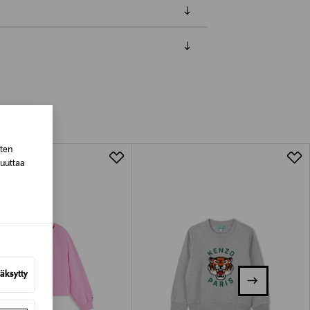
luessa tuotteen vastaanottamisesta.
tuotteen koosta riippuen
sten
lla valittuun osoitteeseen.
muuttaa
äksytty