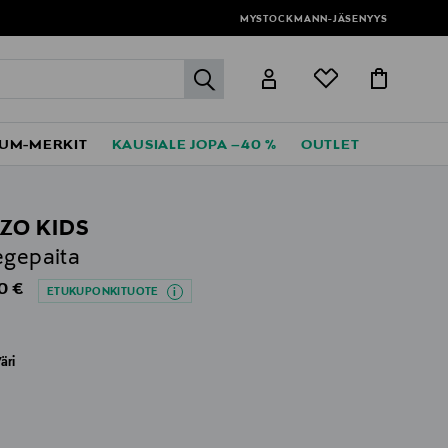
MYSTOCKMANN-JÄSENYYS
label.header.go
UM-MERKIT
KAUSIALE JOPA –40 %
OUTLET
ZO KIDS
egepaita
al Price
0 €
ETUKUPONKITUOTE
äri