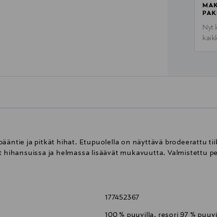
MAK
PAK
Nyt 
kaik
äntie ja pitkät hihat. Etupuolella on näyttävä brodeerattu tii
it hihansuissa ja helmassa lisäävät mukavuutta. Valmistettu p
177452367
100 % puuvilla, resori 97 % puuvi