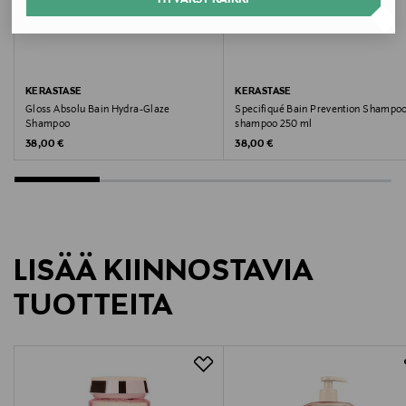
Turvallisuustiedot
Jos tuotetta joutuu silmiin, huuhtele ne välittömästi
runsaalla vedellä. Säilytettävä lasten
ulottumattomissa.
KERASTASE
KERASTASE
Gloss Absolu Bain Hydra-Glaze
Specifiqué Bain Prevention Shampoo
Shampoo
shampoo 250 ml
Väri
Original Price
Original Price
38,00 €
38,00 €
NOCOL
Koko
250 ml
LISÄÄ KIINNOSTAVIA
Valmistusmaa
TUOTTEITA
Espanja
Valmistajan tuotenumero
E3243200