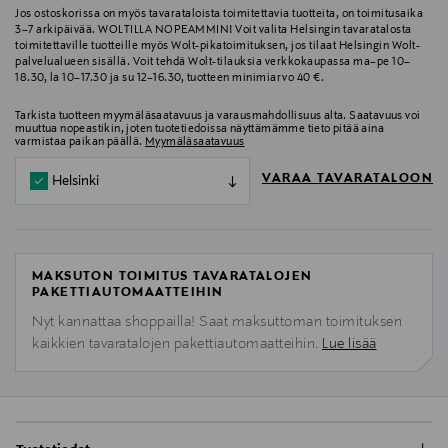
Jos ostoskorissa on myös tavarataloista toimitettavia tuotteita, on toimitusaika
3–7 arkipäivää. WOLTILLA NOPEAMMIN! Voit valita Helsingin tavaratalosta
toimitettaville tuotteille myös Wolt-pikatoimituksen, jos tilaat Helsingin Wolt-
palvelualueen sisällä. Voit tehdä Wolt-tilauksia verkkokaupassa ma–pe 10–
18.30, la 10–17.30 ja su 12–16.30, tuotteen minimiarvo 40 €.
Tarkista tuotteen myymäläsaatavuus ja varausmahdollisuus alta. Saatavuus voi
muuttua nopeastikin, joten tuotetiedoissa näyttämämme tieto pitää aina
varmistaa paikan päällä.
Myymäläsaatavuus
VARAA TAVARATALOON
Helsinki
MAKSUTON TOIMITUS TAVARATALOJEN
PAKETTIAUTOMAATTEIHIN
Nyt kannattaa shoppailla! Saat maksuttoman toimituksen
kaikkien tavaratalojen pakettiautomaatteihin.
Lue lisää