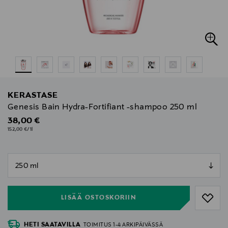
KERASTASE
Genesis Bain Hydra-Fortifiant -shampoo 250 ml
Original Price
38,00 €
152,00 €/1l
null
null
LISÄÄ OSTOSKORIIN
HETI SAATAVILLA
TOIMITUS 1-4 ARKIPÄIVÄSSÄ