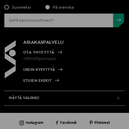
Suomeksi
På svenska
ASIAKASPALVELU
OTA YHTEYTTÄ
+358 9 1211(pvm/mpm)
USEIN KYSYTTYÄ
ETUJEN EHDOT
NÄYTÄ VALIKKO
TUKI & INFO
Instagram
Facebook
Pinterest
AJANKOHTAISTA