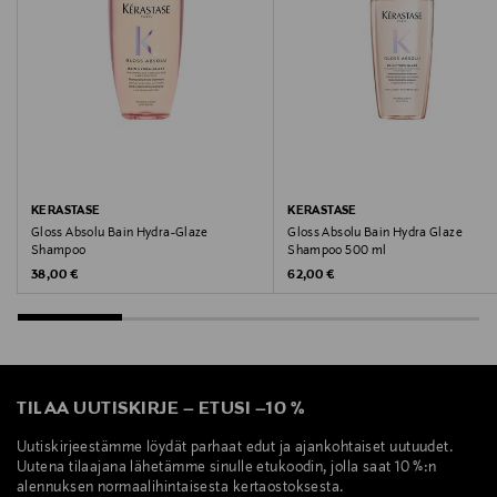
Valmistaja
Loreal Finland Oy
Valmistajan osoite
Keilaranta 13 A, 02150, Espoo, Finland
Digitaalinen osoite
KERASTASE
KERASTASE
Gloss Absolu Bain Hydra-Glaze
Gloss Absolu Bain Hydra Glaze
neuvonta@loreal.com
Shampoo
Shampoo 500 ml
Original Price
Original Price
38,00 €
62,00 €
Avainsanat
Kerastase, shampoo, shampookylpy, hiustenlähtöä
ehkäisevä, hellävarainen
TILAA UUTISKIRJE
–
ETUSI
–
10 %
Uutiskirjeestämme löydät parhaat edut ja ajankohtaiset uutuudet.
Uutena tilaajana lähetämme sinulle etukoodin, jolla saat 10 %:n
alennuksen normaalihintaisesta kertaostoksesta.