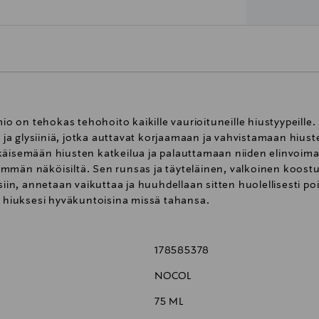
 on tehokas tehohoito kaikille vaurioituneille hiustyypeille.
jä ja glysiiniä, jotka auttavat korjaamaan ja vahvistamaan hius
käisemään hiusten katkeilua ja palauttamaan niiden elinvoima
mmän näköisiltä. Sen runsas ja täyteläinen, valkoinen koost
ksiin, annetaan vaikuttaa ja huuhdellaan sitten huolellisesti p
ä hiuksesi hyväkuntoisina missä tahansa.
178585378
NOCOL
75 ML