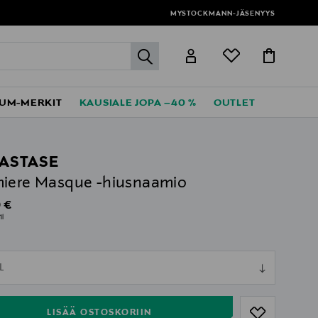
MYSTOCKMANN-JÄSENYYS
label.header.go
UM-MERKIT
KAUSIALE JOPA –40 %
OUTLET
ASTASE
iere Masque -hiusnaamio
al Price
 €
1l
ull
L
ull
LISÄÄ OSTOSKORIIN