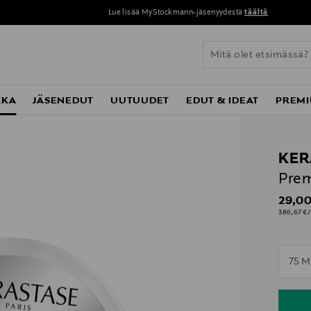
Lue lisää MyStockmann-jäsenyydestä
täältä
KKA
JÄSENEDUT
UUTUUDET
EDUT & IDEAT
PREMI
KER
Prem
Origin
29,00
386,67 €/
n
75 M
n