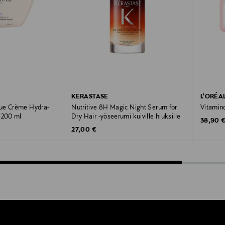
KERASTASE
L'ORÉA
ue Crème Hydra-
Nutritive 8H Magic Night Serum for
Vitamin
 200 ml
Dry Hair -yöseerumi kuiville hiuksille
Original
38,90 
Original Price
27,00 €