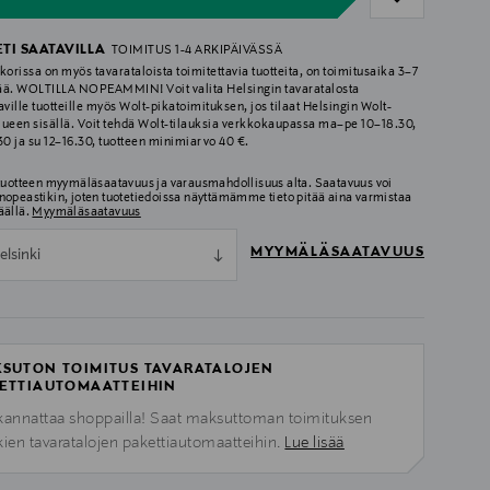
ETI SAATAVILLA
TOIMITUS 1-4 ARKIPÄIVÄSSÄ
korissa on myös tavarataloista toimitettavia tuotteita, on toimitusaika 3–7
ää. WOLTILLA NOPEAMMIN! Voit valita Helsingin tavaratalosta
aville tuotteille myös Wolt-pikatoimituksen, jos tilaat Helsingin Wolt-
lueen sisällä. Voit tehdä Wolt-tilauksia verkkokaupassa ma–pe 10–18.30,
.30 ja su 12–16.30, tuotteen minimiarvo 40 €.
 tuotteen myymäläsaatavuus ja varausmahdollisuus alta. Saatavuus voi
nopeastikin, joten tuotetiedoissa näyttämämme tieto pitää aina varmistaa
äällä.
Myymäläsaatavuus
MYYMÄLÄSAATAVUUS
elsinki
SUTON TOIMITUS TAVARATALOJEN
ETTIAUTOMAATTEIHIN
kannattaa shoppailla! Saat maksuttoman toimituksen
kien tavaratalojen pakettiautomaatteihin.
Lue lisää