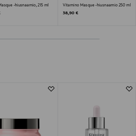
asque -hiusnaamio, 215 ml
Vitamino Masque -hiusnaamio 250 ml
 Price
Original Price
€
38,90 €