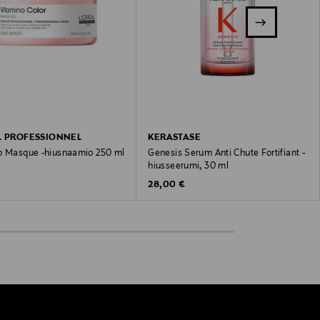
L PROFESSIONNEL
KERASTASE
o Masque -hiusnaamio 250 ml
Genesis Serum Anti Chute Fortifiant -
hiusseerumi, 30 ml
 Price
€
Original Price
28,00 €