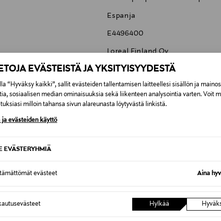
Espanja
E4496400
Loreal Finland Oy
IETOJA EVÄSTEISTÄ JA YKSITYISYYDESTÄ
Keilaranta 13 A, 02150, Espoo, F
la “Hyväksy kaikki”, sallit evästeiden tallentamisen laitteellesi sisällön ja maino
neuvonta@loreal.com
tia, sosiaalisen median ominaisuuksia sekä liikenteen analysointia varten. Voit 
Kérastase, hiusnaamio, hiusten
uksiasi milloin tahansa sivun alareunasta löytyvästä linkistä.
hiukset
 ja evästeiden käyttö
SE EVÄSTERYHMIÄ
ttämättömät evästeet
Aina hyv
0,00 €
autusevästeet
Hylkää
Hyväk
inen tilaukseesi. Voit palauttaa tilaamasi tuotteen 30 vuorokauden ku
0,00 € – 4,90 €
lee palauttaa avaamattomissa alkuperäispakkauksissaan ja palautetta