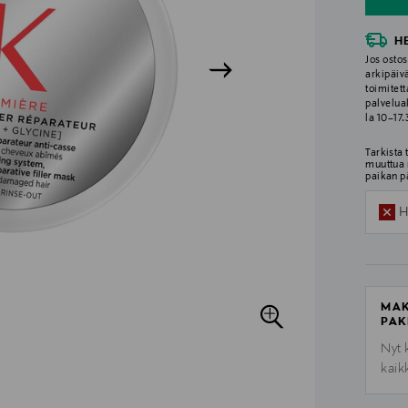
H
Jos ostos
arkipäiv
toimitett
palvelua
la 10–17
Tarkista
muuttua 
paikan p
H
MAK
PAK
Nyt 
kaik