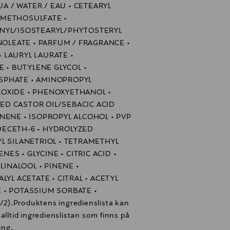
UA / WATER / EAU • CETEARYL
 METHOSULFATE •
NYL/ISOSTEARYL/PHYTOSTERYL
NOLEATE • PARFUM / FRAGRANCE •
 LAURYL LAURATE •
E • BUTYLENE GLYCOL •
SPHATE • AMINOPROPYL
OXIDE • PHENOXYETHANOL •
D CASTOR OIL/SEBACIC ACID
NENE • ISOPROPYL ALCOHOL • PVP
RIDECETH-6 • HYDROLYZED
L SILANETRIOL • TETRAMETHYL
S • GLYCINE • CITRIC ACID •
LINALOOL • PINENE •
YL ACETATE • CITRAL • ACETYL
 • POTASSIUM SORBATE •
2).Produktens ingredienslista kan
alltid ingredienslistan som finns på
ing.