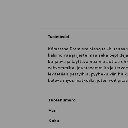
Tuotetiedot
Kérastase Premiere Masque -hiusnaamio
kalsifioivaa järjestelmää sekä peptide
korjaava ja täyttävä naamio auttaa eh
vahvemmilta, joustavammilta ja tervee
levitetään pestyihin, pyyhekuiviin hiu
kätevä myös matkoilla, joten voit pitä
Tuotenumero
Väri
Koko