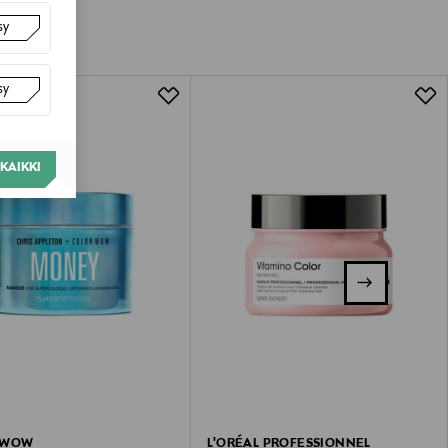
sy
tuotteen koosta riippuen
lla valittuun osoitteeseen.
sy
KAIKKI
 WOW
L'ORÉAL PROFESSIONNEL