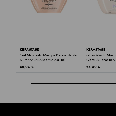
KERASTASE
KERASTASE
Curl Manifesto Masque Beurre Haute
Gloss Absolu Masq
Nutrition -hiusnaamio 200 ml
Glaze -hiusnaamio,
Original Price
Original Price
66,00 €
66,00 €