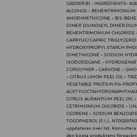
1282009 B1 - INGREDIENTS: AQ
ALCOHOL • BEHENTRIMONIUM
AMODIMETHICONE • BIS-BEHE
DIMER DILINOLEYL DIMER DILI
BEHENTRIMONIUM CHLORIDE •
CAPRYLIC/CAPRIC TRIGLYCERID
HYDROXYPROPYL STARCH PHO
DIMETHICONE • SODIUM HYDR
ISODODECANE • HYDROGENATE
COPOLYMER • CARVONE • LIMO
• CITRUS LIMON PEEL OIL • T
VEGETABLE PROTEIN PG-PROPY
ACETYLOCTAHYDRONAPHTHALENE
CITRUS AURANTIUM PEEL OIL • 
CETRIMONIUM CHLORIDE • LINAL
CEDRENE • SODIUM BENZOATE
TOCOPHEROL (F.I.L. N70029760/
uppdateras över tid. Konsultera 
den köpta produktens förpackn