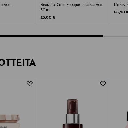
ntense -
Beautiful Color Masque -hiusnaamio
Money M
50 ml
Original
66,90 
Original Price
25,00 €
OTTEITA