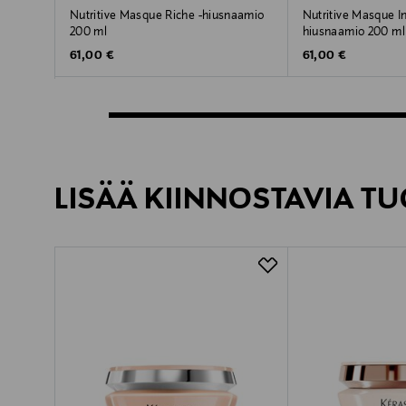
Nutritive Masque Riche -hiusnaamio
Nutritive Masque I
200 ml
hiusnaamio 200 ml
Original Price
Original Price
61,00 €
61,00 €
LISÄÄ KIINNOSTAVIA TU