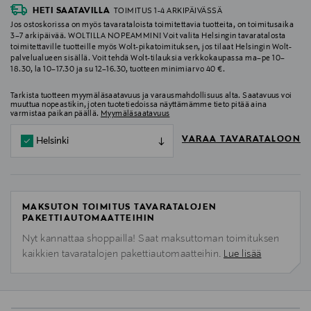
HETI SAATAVILLA
TOIMITUS 1-4 ARKIPÄIVÄSSÄ
Jos ostoskorissa on myös tavarataloista toimitettavia tuotteita, on toimitusaika
3–7 arkipäivää. WOLTILLA NOPEAMMIN! Voit valita Helsingin tavaratalosta
toimitettaville tuotteille myös Wolt-pikatoimituksen, jos tilaat Helsingin Wolt-
palvelualueen sisällä. Voit tehdä Wolt-tilauksia verkkokaupassa ma–pe 10–
18.30, la 10–17.30 ja su 12–16.30, tuotteen minimiarvo 40 €.
Tarkista tuotteen myymäläsaatavuus ja varausmahdollisuus alta. Saatavuus voi
muuttua nopeastikin, joten tuotetiedoissa näyttämämme tieto pitää aina
varmistaa paikan päällä.
Myymäläsaatavuus
VARAA TAVARATALOON
Helsinki
MAKSUTON TOIMITUS TAVARATALOJEN
PAKETTIAUTOMAATTEIHIN
Nyt kannattaa shoppailla! Saat maksuttoman toimituksen
kaikkien tavaratalojen pakettiautomaatteihin.
Lue lisää