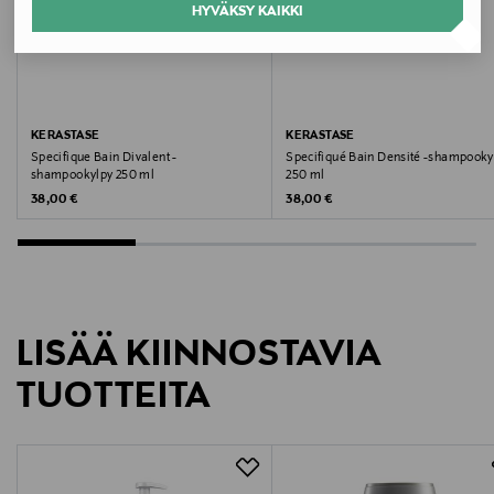
HYVÄKSY KAIKKI
Tyyppi
Shampookylpy
Väri
KERASTASE
KERASTASE
Specifique Bain Divalent -
Specifiqué Bain Densité -shampooky
18
shampookylpy 250 ml
250 ml
Original Price
Original Price
38,00 €
38,00 €
Koko
500 ml
Ainesosaluettelo
LISÄÄ KIINNOSTAVIA
Ainesosalista saattaa olla muuttunut. Tarkista aina
ainesosalista ostamastasi
TUOTTEITA
pakkauksesta.INGREDIENTS: AQUA / WATER •
SODIUM LAURETH SULFATE • DISODIUM
COCOAMPHODIACETATE • GLYCOL DISTEARATE •
HEXYLENE GLYCOL • SODIUM LAURYL SULFATE •