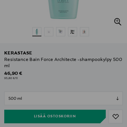
KERASTASE
Resistance Bain Force Architecte -shampookylpy 500
ml
Original Price
46,90 €
93,80 €/1l
null
null
LISÄÄ OSTOSKORIIN