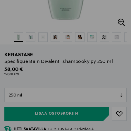
KERASTASE
Specifique Bain Divalent -shampookylpy 250 ml
Original Price
38,00 €
152,00 €/1l
null
null
LISÄÄ OSTOSKORIIN
HETI SAATAVILLA
TOIMITUS 1-4 ARKIPÄIVÄSSÄ