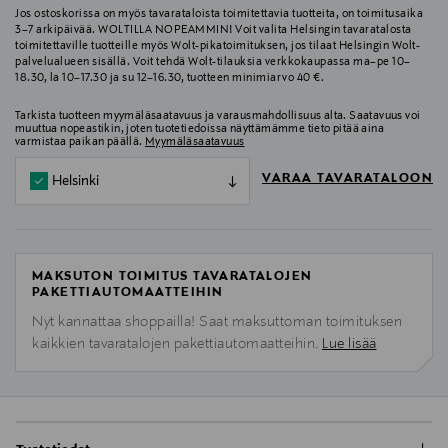
Jos ostoskorissa on myös tavarataloista toimitettavia tuotteita, on toimitusaika
3–7 arkipäivää. WOLTILLA NOPEAMMIN! Voit valita Helsingin tavaratalosta
toimitettaville tuotteille myös Wolt-pikatoimituksen, jos tilaat Helsingin Wolt-
palvelualueen sisällä. Voit tehdä Wolt-tilauksia verkkokaupassa ma–pe 10–
18.30, la 10–17.30 ja su 12–16.30, tuotteen minimiarvo 40 €.
Tarkista tuotteen myymäläsaatavuus ja varausmahdollisuus alta. Saatavuus voi
muuttua nopeastikin, joten tuotetiedoissa näyttämämme tieto pitää aina
varmistaa paikan päällä.
Myymäläsaatavuus
VARAA TAVARATALOON
Helsinki
MAKSUTON TOIMITUS TAVARATALOJEN
PAKETTIAUTOMAATTEIHIN
Nyt kannattaa shoppailla! Saat maksuttoman toimituksen
kaikkien tavaratalojen pakettiautomaatteihin.
Lue lisää