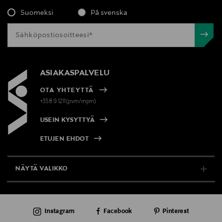
Suomeksi
På svenska
ASIAKASPALVELU
OTA YHTEYTTÄ
+358 9 1211(pvm/mpm)
USEIN KYSYTTYÄ
ETUJEN EHDOT
NÄYTÄ VALIKKO
TUKI & INFO
Instagram
Facebook
Pinterest
AJANKOHTAISTA