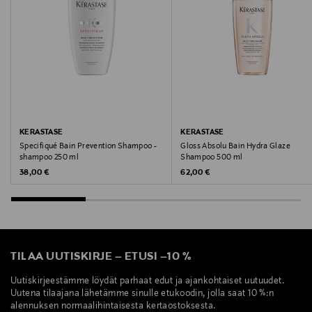
Valmistaja
Loreal Finland Oy
Valmistajan osoite
Keilaranta 13 A, 02150, Espoo, Finland
Digitaalinen osoite
KERASTASE
KERASTASE
Specifiqué Bain Prevention Shampoo -
Gloss Absolu Bain Hydra Glaze
neuvonta@loreal.com
shampoo 250 ml
Shampoo 500 ml
Original Price
Original Price
38,00 €
62,00 €
Avainsanat
Kerastase, shampoo, shampookylky, hiushoito,
rasvoittuville hiuksille
TILAA UUTISKIRJE
–
ETUSI
–
10 %
Uutiskirjeestämme löydät parhaat edut ja ajankohtaiset uutuudet.
Uutena tilaajana lähetämme sinulle etukoodin, jolla saat 10 %:n
alennuksen normaalihintaisesta kertaostoksesta.