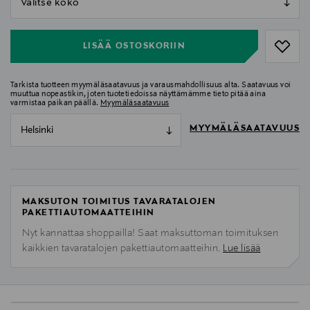
null
LISÄÄ OSTOSKORIIN
Tarkista tuotteen myymäläsaatavuus ja varausmahdollisuus alta. Saatavuus voi
muuttua nopeastikin, joten tuotetiedoissa näyttämämme tieto pitää aina
varmistaa paikan päällä.
Myymäläsaatavuus
MYYMÄLÄSAATAVUUS
Helsinki
MAKSUTON TOIMITUS TAVARATALOJEN
PAKETTIAUTOMAATTEIHIN
Nyt kannattaa shoppailla! Saat maksuttoman toimituksen
kaikkien tavaratalojen pakettiautomaatteihin.
Lue lisää