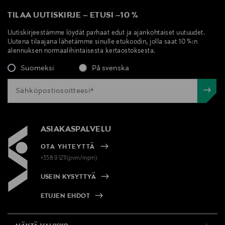
TILAA UUTISKIRJE
–
ETUSI
–
10 %
Uutiskirjeestämme löydät parhaat edut ja ajankohtaiset uutuudet.
Uutena tilaajana lähetämme sinulle etukoodin, jolla saat 10 %:n
alennuksen normaalihintaisesta kertaostoksesta.
Suomeksi
På svenska
ASIAKASPALVELU
OTA YHTEYTTÄ
+358 9 1211(pvm/mpm)
USEIN KYSYTTYÄ
ETUJEN EHDOT