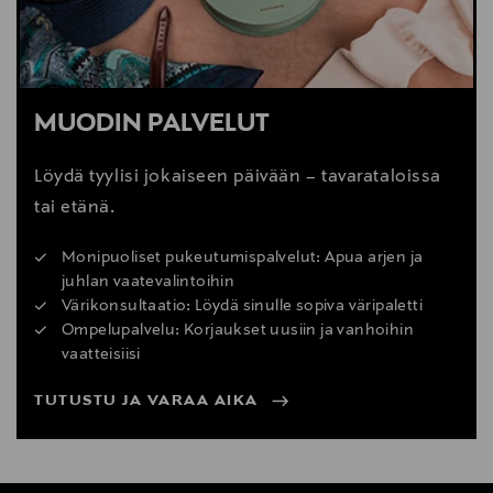
MUODIN PALVELUT
Löydä tyylisi jokaiseen päivään – tavarataloissa
tai etänä.
Monipuoliset pukeutumispalvelut: Apua arjen ja
juhlan vaatevalintoihin
Värikonsultaatio: Löydä sinulle sopiva väripaletti
Ompelupalvelu: Korjaukset uusiin ja vanhoihin
vaatteisiisi
TUTUSTU JA VARAA AIKA