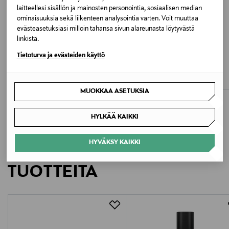
laitteellesi sisällön ja mainosten personointia, sosiaalisen median
Valmistusmaa
ominaisuuksia sekä liikenteen analysointia varten. Voit muuttaa
evästeasetuksiasi milloin tahansa sivun alareunasta löytyvästä
Bangladesh
linkistä.
ETUKUPONKITUOTE
ETUKUPONKITUOTE
Tietoturva ja evästeiden käyttö
Valmistajan tuotenumero
EWERS
EWERS
Brother-tennissukat
Mini-tennissukat
15368599
Original Price
Original Price
11,99 €
11,99 €
MUOKKAA ASETUKSIA
Valmistaja
Bestseller Wholesale Finland Oy
HYLKÄÄ KAIKKI
Valmistajan osoite
HYVÄKSY KAIKKI
LISÄÄ KIINNOSTAVIA
Lars Sonckin Kaari 6, 02600 Espoo, Finland
TUOTTEITA
Digitaalinen osoite
contact@bestseller.com
Avainsanat