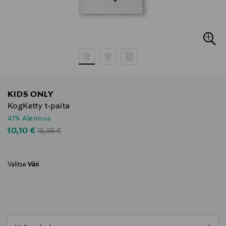
KIDS ONLY
KogKetty t-paita
41% Alennus
Original Price
Discounted Price
10,10 €
16,99 €
Valitse
Väri
null