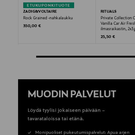
ETUKUPONKITUOTE
ZADIG&VOLTAIRE
RITUALS
Rock Grained -nahkalaukku
Private Collection
Vanilla Car Air Fre
Original Price
350,00 €
ilmasraikastin, 2x3
Original Price
25,50 €
MUODIN PALVELUT
Löydä tyylisi jokaiseen päivään –
tavarataloissa tai etänä.
Monipuoliset pukeutumispalvelut: Apua arjen