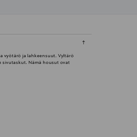
va vyötärö ja lahkeensuut. Vyltärö
 on sivutaskut. Nämä housut ovat