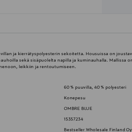
illan ja kierrätyspolyesterin sekoitetta. Housuissa on jousta
nauhoilla sekä sisäpuolelta napilla ja kuminauhalla. Mallissa
 menoon, leikkiin ja rentoutumiseen.
60 % puuvilla, 40 % polyesteri
Konepesu
OMBRE BLUE
15357234
Bestseller Wholesale Finland Oy