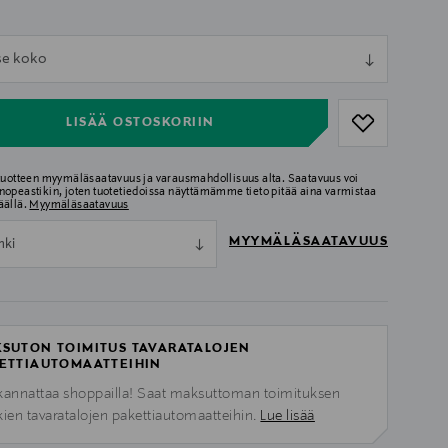
ull
tse koko
ull
LISÄÄ OSTOSKORIIN
 tuotteen myymäläsaatavuus ja varausmahdollisuus alta. Saatavuus voi
nopeastikin, joten tuotetiedoissa näyttämämme tieto pitää aina varmistaa
äällä.
Myymäläsaatavuus
MYYMÄLÄSAATAVUUS
nki
SUTON TOIMITUS TAVARATALOJEN
ETTIAUTOMAATTEIHIN
kannattaa shoppailla! Saat maksuttoman toimituksen
kien tavaratalojen pakettiautomaatteihin.
Lue lisää