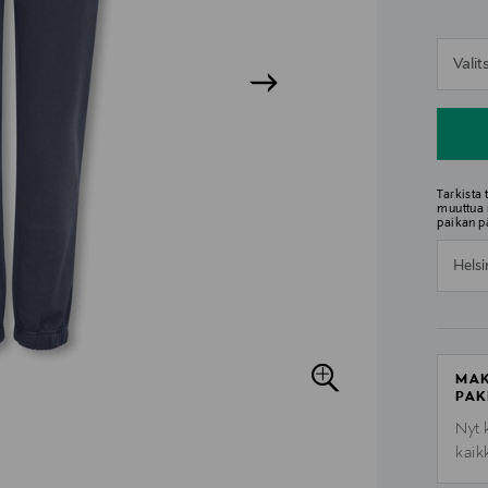
n
Vali
n
Tarkista
muuttua 
paikan p
Helsi
MAK
PAK
Nyt 
kaik