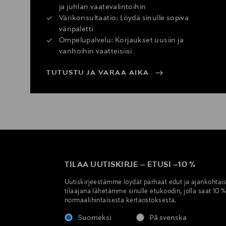
ja juhlan vaatevalintoihin
Värikonsultaatio: Löydä sinulle sopiva
väripaletti
Ompelupalvelu: Korjaukset uusiin ja
vanhoihin vaatteisiisi
TUTUSTU JA VARAA AIKA
TILAA UUTISKIRJE
–
ETUSI
–
10 %
Uutiskirjeestämme löydät parhaat edut ja ajankohtai
tilaajana lähetämme sinulle etukoodin, jolla saat 10 
normaalihintaisesta kertaostoksesta.
Suomeksi
På svenska