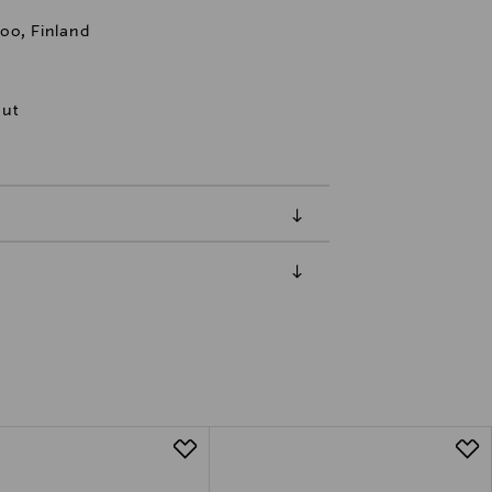
oo, Finland
sut
luessa tuotteen vastaanottamisesta.
tuotteen koosta riippuen
lla valittuun osoitteeseen.