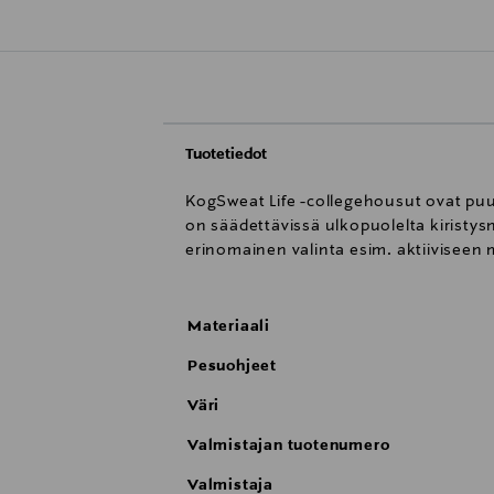
Tuotetiedot
KogSweat Life -collegehousut ovat puuv
on säädettävissä ulkopuolelta kiristys
erinomainen valinta esim. aktiiviseen
Materiaali
Pesuohjeet
Väri
Valmistajan tuotenumero
Valmistaja