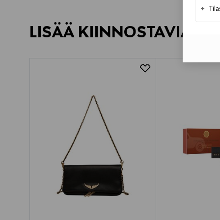
+
Til
LISÄÄ KIINNOSTAVIA TU