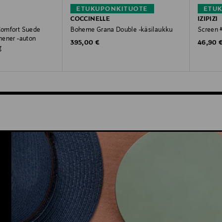
ETUKUPONKITUOTE
ETU
COCCINELLE
IZIPIZI
 Comfort Suede
Boheme Grana Double -käsilaukku
Screen #
shener -auton
Original Price
Original
395,00 €
46,90 
g