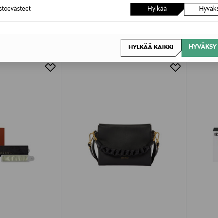
astoevästeet
Hylkää
Hyväk
OTTEITA
HYVÄKSY 
HYLKÄÄ KAIKKI