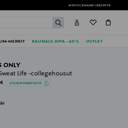
MYSTOCKMANN-JÄSENYYS
label.header.go
UM-MERKIT
KAUSIALE JOPA –40 %
OUTLET
S ONLY
weat Life -collegehousut
al Price
 €
ETUKUPONKITUOTE
äri