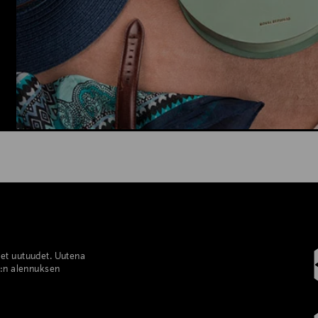
set uutuudet. Uutena
%:n alennuksen