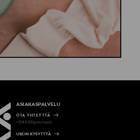
ASIAKASPALVELU
OTA YHTEYTTÄ
+358 9 1211(pvm/mpm)
USEIN KYSYTTYÄ