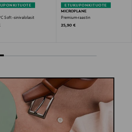
KUPONKITUOTE
ETUKUPONKITUOTE
MICROPLANE
C Soft -sinivalolasit
Premium-raastin
 Price
Original Price
€
25,90 €