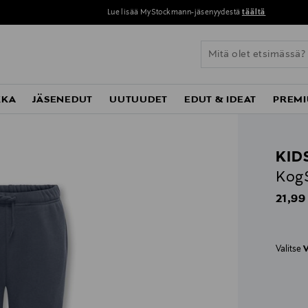
Lue lisää MyStockmann-jäsenyydestä
täältä
KKA
JÄSENEDUT
UUTUUDET
EDUT & IDEAT
PREMI
KID
KogS
Origin
21,99
Valitse
V