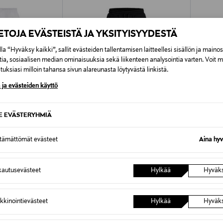
IETOJA EVÄSTEISTÄ JA YKSITYISYYDESTÄ
la “Hyväksy kaikki”, sallit evästeiden tallentamisen laitteellesi sisällön ja maino
tia, sosiaalisen median ominaisuuksia sekä liikenteen analysointia varten. Voit 
uksiasi milloin tahansa sivun alareunasta löytyvästä linkistä.
 ja evästeiden käyttö
SE EVÄSTERYHMIÄ
ttämättömät evästeet
Aina hyv
ETUKUPONKITUOTE
ALE 
REN
JACK & JONES JUNIOR
POLO R
JpstKane-collegehousut
Athletic
autusevästeet
Hylkää
Hyväk
Original Price
Discoun
e
32,99 €
53,90 
kkinointievästeet
Hylkää
Hyväk