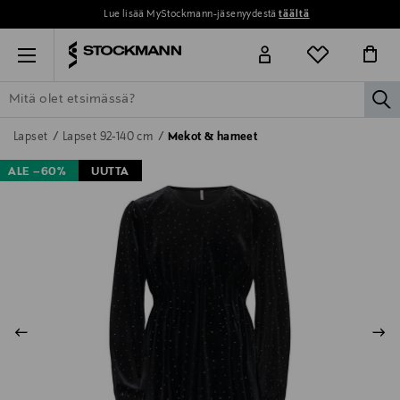
Lue lisää MyStockmann-jäsenyydestä
täältä
Menu
la
ETSI KAIKKI
NAISET
MIEHET
LAPSET
KOTI
KOSMETIIK
Lapset
Lapset 92-140 cm
Mekot & hameet
ALE –60%
UUTTA