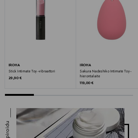
Valmistajan osoite
Keilaranta 13 A, 02150, Espoo, Finland
Digitaalinen osoite
neuvonta@loreal.com
Avainsanat
Kiehl's, tipat, tehohoito, intiimialue
IROHA
IROHA
Stick Intimate Toy -vibraattori
Sakura Nadeshiko Intimate Toy -
hierontalaite
Original Price
29,90 €
Original Price
119,00 €
Inspiroidu