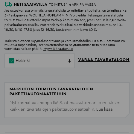
HETI SAATAVILLA
TOIMITUS 1-4 ARKIPÄIVÄSSÄ
Jos ostoskorissa on myös tavarataloista toimitettavia tuotteita, on toimitusaika
3–7 arkipäivää. WOLTILLA NOPEAMMIN! Voit valita Helsingin tavaratalosta
toimitettaville tuotteille myös Wolt-pikatoimituksen, jos tilaat Helsingin Wolt-
palvelualueen sisällä. Voit tehdä Wolt-tilauksia verkkokaupassa ma–pe 10–
18.30, la 10–17.30 ja su 12–16.30, tuotteen minimiarvo 40 €.
Tarkista tuotteen myymäläsaatavuus ja varausmahdollisuus alta. Saatavuus voi
muuttua nopeastikin, joten tuotetiedoissa näyttämämme tieto pitää aina
varmistaa paikan päällä.
Myymäläsaatavuus
VARAA TAVARATALOON
Helsinki
MAKSUTON TOIMITUS TAVARATALOJEN
PAKETTIAUTOMAATTEIHIN
Nyt kannattaa shoppailla! Saat maksuttoman toimituksen
kaikkien tavaratalojen pakettiautomaatteihin.
Lue lisää