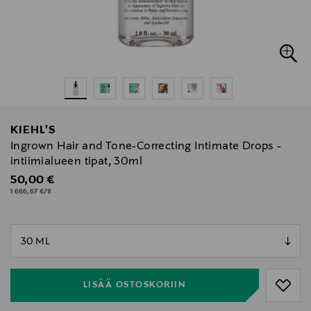
KIEHL'S
Ingrown Hair and Tone-Correcting Intimate Drops -
intiimialueen tipat, 30ml
Original Price
50,00 €
1 666,67 €/1l
null
null
LISÄÄ OSTOSKORIIN