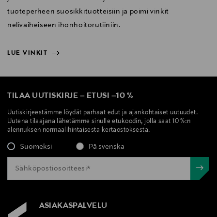
tuoteperheen suosikkituotteisiin ja poimi vinkit
nelivaiheiseen ihonhoitorutiiniin.
LUE VINKIT
NÄYTÄ VÄHEMMÄN
LUE VINKIT
TILAA UUTISKIRJE
–
ETUSI
–
10 %
Uutiskirjeestämme löydät parhaat edut ja ajankohtaiset uutuudet.
Uutena tilaajana lähetämme sinulle etukoodin, jolla saat 10 %:n
alennuksen normaalihintaisesta kertaostoksesta.
Suomeksi
På svenska
ASIAKASPALVELU