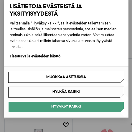
LISÄTIETOJA EVÄSTEISTÄ JA
YKSITYISYYDESTÄ
Väri
NOCOL
Valitsemalla “Hyväksy kaikki”, sallit evästeiden tallentamisen
laitteellesi sisällön ja mainosten personointia, sosiaalisen median
ominaisuuksia sekä liikenteen analysointia varten. Voit muuttaa
IROHA
IROHA
Koko
evästeasetuksiasi milloin tahansa sivun alareunasta löytyvästä
Stick Intimate Toy -vibraattori
Sakura Nadeshiko Intimate Toy -
30 ML
linkistä.
hierontalaite
Original Price
29,90 €
Original Price
119,00 €
Tietoturva ja evästeiden käyttö
Valmistusmaa
Yhdysvallat
MUOKKAA ASETUKSIA
Valmistajan tuotenumero
LISÄÄ KIINNOSTAVIA
HYLKÄÄ KAIKKI
S58984
TUOTTEITA
HYVÄKSY KAIKKI
Valmistaja
Loreal Finland Oy