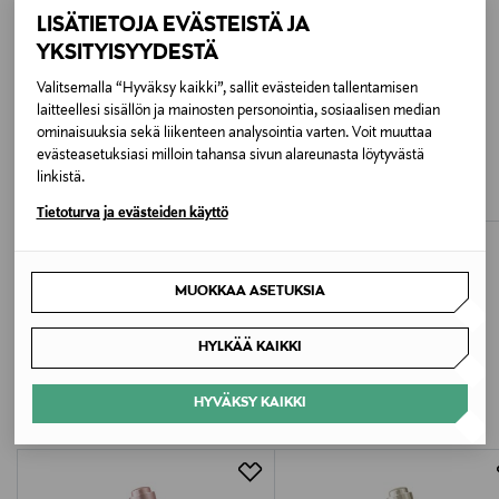
LISÄTIETOJA EVÄSTEISTÄ JA
Tyyppi
YKSITYISYYDESTÄ
Kosteusvoide
Valitsemalla “Hyväksy kaikki”, sallit evästeiden tallentamisen
laitteellesi sisällön ja mainosten personointia, sosiaalisen median
Turvallisuustiedot
ominaisuuksia sekä liikenteen analysointia varten. Voit muuttaa
KIEHL'S
KIEHL'S
evästeasetuksiasi milloin tahansa sivun alareunasta löytyvästä
Ultra Facial Cream -päivävoide 50ML
Ultra Facial Cream SPF 30 -
Jos tuotetta joutuu silmiin, huuhtele ne välittömästi
linkistä.
kosteusvoide, 50 ml
Original Price
40,00 €
runsaalla vedellä.
Original Price
40,00 €
Tietoturva ja evästeiden käyttö
Koko
125 ml
MUOKKAA ASETUKSIA
Valmistusmaa
LISÄÄ KIINNOSTAVIA
HYLKÄÄ KAIKKI
Yhdysvallat
TUOTTEITA
HYVÄKSY KAIKKI
Valmistaja
Loreal Finland Oy