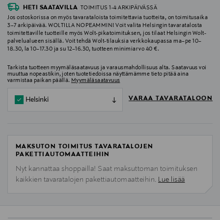
HETI SAATAVILLA
TOIMITUS 1-4 ARKIPÄIVÄSSÄ
Jos ostoskorissa on myös tavarataloista toimitettavia tuotteita, on toimitusaika
3–7 arkipäivää. WOLTILLA NOPEAMMIN! Voit valita Helsingin tavaratalosta
toimitettaville tuotteille myös Wolt-pikatoimituksen, jos tilaat Helsingin Wolt-
palvelualueen sisällä. Voit tehdä Wolt-tilauksia verkkokaupassa ma–pe 10–
18.30, la 10–17.30 ja su 12–16.30, tuotteen minimiarvo 40 €.
Tarkista tuotteen myymäläsaatavuus ja varausmahdollisuus alta. Saatavuus voi
muuttua nopeastikin, joten tuotetiedoissa näyttämämme tieto pitää aina
varmistaa paikan päällä.
Myymäläsaatavuus
VARAA TAVARATALOON
Helsinki
MAKSUTON TOIMITUS TAVARATALOJEN
PAKETTIAUTOMAATTEIHIN
Nyt kannattaa shoppailla! Saat maksuttoman toimituksen
kaikkien tavaratalojen pakettiautomaatteihin.
Lue lisää