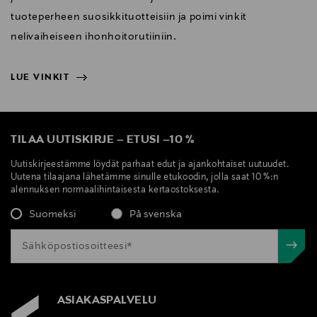
tuoteperheen suosikkituotteisiin ja poimi vinkit
nelivaiheiseen ihonhoitorutiiniin.
LUE VINKIT
NÄYTÄ VÄHEMMÄN
LUE VINKIT
TILAA UUTISKIRJE
–
ETUSI
–
10 %
Uutiskirjeestämme löydät parhaat edut ja ajankohtaiset uutuudet.
Uutena tilaajana lähetämme sinulle etukoodin, jolla saat 10 %:n
alennuksen normaalihintaisesta kertaostoksesta.
Suomeksi
På svenska
ASIAKASPALVELU