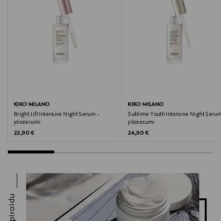
Valmistajan osoite
Keilaranta 13 A, 02150, Espoo, Finland
Digitaalinen osoite
neuvonta@loreal.com
KIKO MILANO
KIKO MILANO
Bright Lift Intensive Night Serum -
Sublime Youth Intensive Night Serum
yöseerumi
yöseerumi
Original Price
Original Price
22,90 €
24,90 €
Inspiroidu