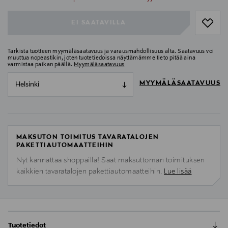
EI SAATAVILLA
Tarkista tuotteen myymäläsaatavuus ja varausmahdollisuus alta. Saatavuus voi
muuttua nopeastikin, joten tuotetiedoissa näyttämämme tieto pitää aina
varmistaa paikan päällä.
Myymäläsaatavuus
MYYMÄLÄSAATAVUUS
Helsinki
MAKSUTON TOIMITUS TAVARATALOJEN
PAKETTIAUTOMAATTEIHIN
Nyt kannattaa shoppailla! Saat maksuttoman toimituksen
kaikkien tavaratalojen pakettiautomaatteihin.
Lue lisää
Tuotetiedot