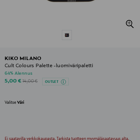
KIKO MILANO
Cult Colours Palette -luomiväripaletti
64% Alennus
Original Price
Discounted Price
5,00 €
14,00 €
OUTLET
Valitse
Väri
null
null
Ei saatavilla verkkokaupasta. Tarkista tuotteen myymäläsaatavuus alta.