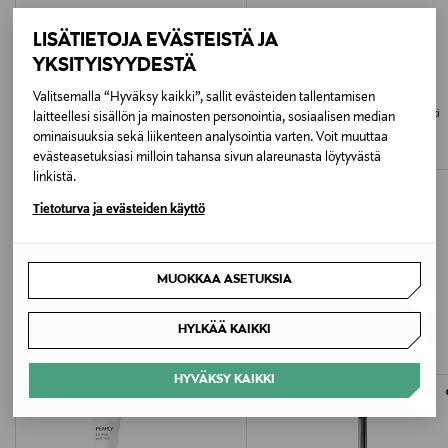
Digitaalinen osoite
LISÄTIETOJA EVÄSTEISTÄ JA
YKSITYISYYDESTÄ
https://www.kikocosmetics.com/en-fi/customer-help-
center/
SISLEY
SISLEY
Valitsemalla “Hyväksy kaikki”, sallit evästeiden tallentamisen
Phyto-Eye Palette - luomiväripaletti
Phyto-Eye Palette - luomiväripaletti
laitteellesi sisällön ja mainosten personointia, sosiaalisen median
Avainsanat
Original Price
Original Price
ominaisuuksia sekä liikenteen analysointia varten. Voit muuttaa
130,00 €
130,00 €
evästeasetuksiasi milloin tahansa sivun alareunasta löytyvästä
luomivärit, silmämeikki, Kiko Milano, luomiväripaletti
linkistä.
Tietoturva ja evästeiden käyttö
MUOKKAA ASETUKSIA
LISÄÄ KIINNOSTAVIA
TUOTTEITA
HYLKÄÄ KAIKKI
HYVÄKSY KAIKKI