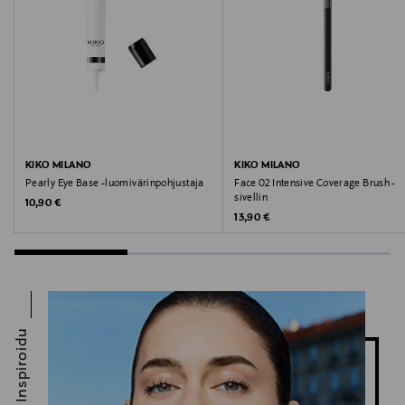
KIKO MILANO
KIKO MILANO
Pearly Eye Base -luomivärinpohjustaja
Face 02 Intensive Coverage Brush -
sivellin
Original Price
10,90 €
Original Price
13,90 €
Inspiroidu