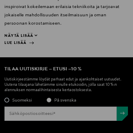
inspiroivat kokeilemaan erilaisia tekniikoita ja tarjoavat
jokaiselle mahdollisuuden itseilmaisuun ja oman
persoonan korostamiseen.
NÄYTÄ LISÄÄ
LUE LISÄÄ
persoonan korostamiseen.
NÄYTÄ VÄHEMMÄN
LUE LISÄÄ
TILAA UUTISKIRJE
–
ETUSI
–
10 %
Uutiskirjeestämme löydät parhaat edut ja ajankohtaiset uutuudet.
Uutena tilaajana lähetämme sinulle etukoodin, jolla saat 10 %:n
alennuksen normaalihintaisesta kertaostoksesta.
Suomeksi
På svenska