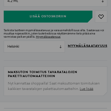
null
LISÄÄ OSTOSKORIIN
Tarkista tuotteen myymäläsaatavuus ja varausmahdollisuus alta. Saatavuus voi
muuttua nopeastikin, joten tuotetiedoissa näyttämämme tieto pitää aina
varmistaa paikan päällä.
Myymäläsaatavuus
MYYMÄLÄSAATAVUUS
Helsinki
MAKSUTON TOIMITUS TAVARATALOJEN
PAKETTIAUTOMAATTEIHIN
Nyt kannattaa shoppailla! Saat maksuttoman toimituksen
kaikkien tavaratalojen pakettiautomaatteihin.
Lue lisää