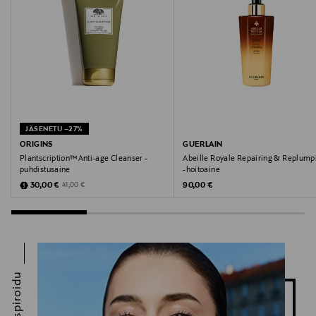
KIKO Milano, kulmamaskara, kulmat, silmät, meikit
JÄSENETU –27%
ORIGINS
GUERLAIN
Plantscription™Anti-age Cleanser -
Abeille Royale Repairing & Replump
puhdistusaine
-hoitoaine
Discounted Price
Original Price
Original Price
30,00 €
90,00 €
41,00 €
Inspiroidu