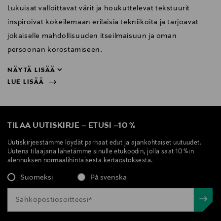
Lukuisat valloittavat värit ja houkuttelevat tekstuurit
inspiroivat kokeilemaan erilaisia tekniikoita ja tarjoavat
jokaiselle mahdollisuuden itseilmaisuun ja oman
persoonan korostamiseen.
NÄYTÄ LISÄÄ
LUE LISÄÄ
persoonan korostamiseen.
NÄYTÄ VÄHEMMÄN
LUE LISÄÄ
TILAA UUTISKIRJE
–
ETUSI
–
10 %
Uutiskirjeestämme löydät parhaat edut ja ajankohtaiset uutuudet.
Uutena tilaajana lähetämme sinulle etukoodin, jolla saat 10 %:n
alennuksen normaalihintaisesta kertaostoksesta.
Suomeksi
På svenska