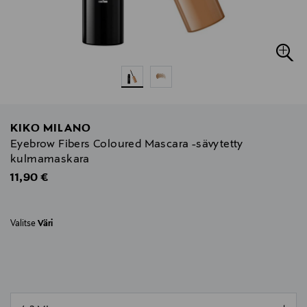
KIKO MILANO
Eyebrow Fibers Coloured Mascara -sävytetty
kulmamaskara
Original Price
11,90 €
Valitse
Väri
null