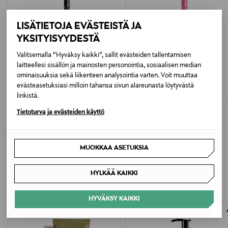
Italia
LISÄTIETOJA EVÄSTEISTÄ JA
Valmistajan tuotenumero
YKSITYISYYDESTÄ
KM000000054001B
Valitsemalla “Hyväksy kaikki”, sallit evästeiden tallentamisen
NYX PROFESSIONAL MAKEUP
NYX PROFESSIONAL MAKEUP
laitteellesi sisällön ja mainosten personointia, sosiaalisen median
Valmistaja
Makeup Epic Inky Stix -
Makeup Epic Inky Stix -
ominaisuuksia sekä liikenteen analysointia varten. Voit muuttaa
silmänrajauskynä
silmänrajauskynä
KIKO Milano SAS
evästeasetuksiasi milloin tahansa sivun alareunasta löytyvästä
Original Price
Original Price
12,90 €
12,90 €
linkistä.
Valmistajan osoite
Tietoturva ja evästeiden käyttö
Via Giorgio e Guido Paglia nr. 1/d – 24122 BERGAMO,
Italy
MUOKKAA ASETUKSIA
LISÄÄ KIINNOSTAVIA
Digitaalinen osoite
HYLKÄÄ KAIKKI
TUOTTEITA
https://www.kikocosmetics.com/en-fi/customer-help-
center/
HYVÄKSY KAIKKI
Avainsanat