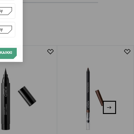
sy
sy
KAIKKI