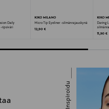
KIKO MILANO
KIKO M
sion Daily
Micro Tip Eyeliner -silmänrajauskynä
Daring 
ripsiväri
silmänr
Original Price
12,90 €
Original
11,90 €
Inspiroidu
taa