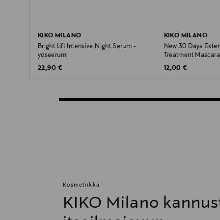
KIKO MILANO
KIKO MILANO
Bright Lift Intensive Night Serum -
New 30 Days Exten
yöseerumi
Treatment Mascara -
Original Price
Original Price
22,90 €
12,00 €
Kosmetiikka
KIKO Milano kannus