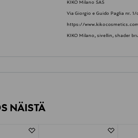
KIKO Milano SAS
Via Giorgio e Guido Paglia nr. 1
https://www.kikocosmetics.com
KIKO Milano, sivellin, shader br
0,00 €
inen tilaukseesi. Voit palauttaa tilaamasi tuotteen 30 vuorokauden ku
0,00 € – 4,90 €
lee palauttaa avaamattomissa alkuperäispakkauksissaan ja palautetta
ÖS NÄISTÄ
7,90 €–50,00 € kuljetusyhtiöstä ja 
Alk. 6,90 €, kun toimitus on saatavi