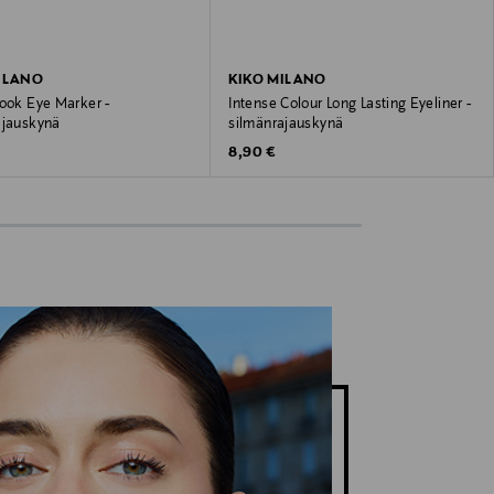
ILANO
KIKO MILANO
Look Eye Marker -
Intense Colour Long Lasting Eyeliner -
ajauskynä
silmänrajauskynä
 Price
Original Price
8,90 €