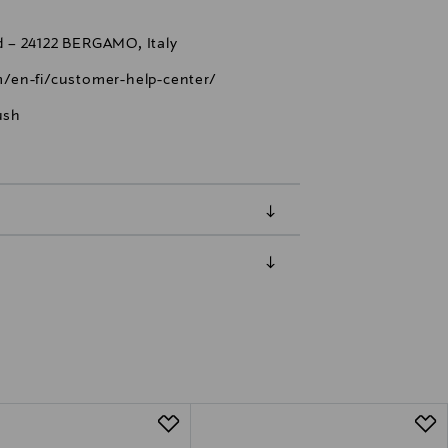
/d – 24122 BERGAMO, Italy
/en-fi/customer-help-center/
ush
luessa tuotteen vastaanottamisesta.
van tuotteen sinetin tulee olla ehjä.
tuotteen koosta riippuen
lla valittuun osoitteeseen.