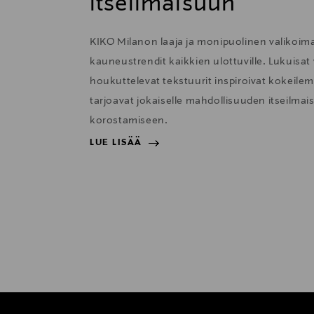
itseilmaisuun
KIKO Milanon laaja ja monipuolinen valikoima
kauneustrendit kaikkien ulottuville. Lukuisat v
houkuttelevat tekstuurit inspiroivat kokeilema
tarjoavat jokaiselle mahdollisuuden itseilm
korostamiseen.
LUE LISÄÄ
LUE LISÄÄ