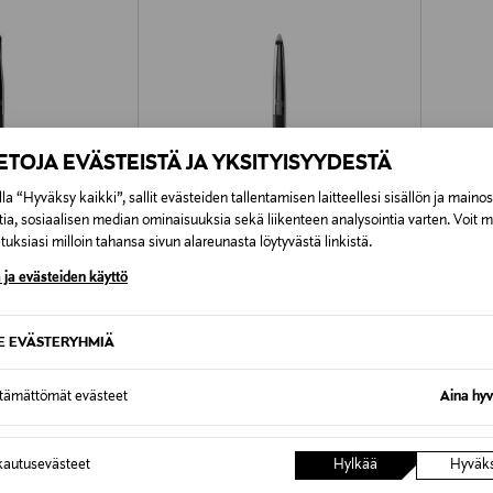
IETOJA EVÄSTEISTÄ JA YKSITYISYYDESTÄ
la “Hyväksy kaikki”, sallit evästeiden tallentamisen laitteellesi sisällön ja maino
tia, sosiaalisen median ominaisuuksia sekä liikenteen analysointia varten. Voit 
uksiasi milloin tahansa sivun alareunasta löytyvästä linkistä.
 ja evästeiden käyttö
SE EVÄSTERYHMIÄ
KIKO MILANO
KIKO M
Shader Brush -
Eyes 60 Pencil Eye Brush -sivellin
Eyes 52
ttämättömät evästeet
Aina hyv
sivellin
Original Price
12,90 €
Original
12,90 €
autusevästeet
Hylkää
Hyväk