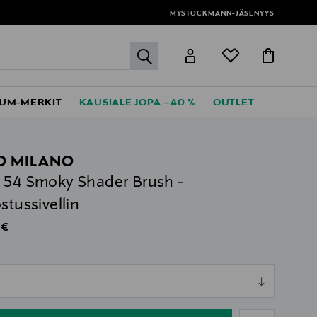
MYSTOCKMANN-JÄSENYYS
label.header.go
UM-MERKIT
KAUSIALE JOPA –40 %
OUTLET
O MILANO
 54 Smoky Shader Brush -
ostussivellin
al Price
 €
ull
ull