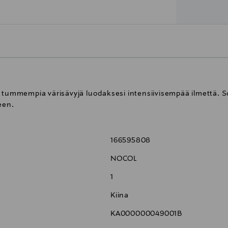
n tummempia värisävyjä luodaksesi intensiivisempää ilmettä. 
een.
166595808
NOCOL
1
Kiina
KA000000049001B