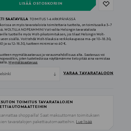
LISÄÄ OSTOSKORIIN
ETI SAATAVILLA
TOIMITUS 1-4 ARKIPÄIVÄSSÄ
korissa on myös tavarataloista toimitettavia tuotteita, on toimitusaika 3–7
ää. WOLTILLA NOPEAMMIN! Voit valita Helsingin tavaratalosta
aville tuotteille myös Wolt-pikatoimituksen, jos tilaat Helsingin Wolt-
lueen sisällä. Voit tehdä Wolt-tilauksia verkkokaupassa ma–pe 10–18.30,
.30 ja su 12–16.30, tuotteen minimiarvo 40 €.
 tuotteen myymäläsaatavuus ja varausmahdollisuus alta. Saatavuus voi
nopeastikin, joten tuotetiedoissa näyttämämme tieto pitää aina varmistaa
äällä.
Myymäläsaatavuus
VARAA TAVARATALOON
elsinki
SUTON TOIMITUS TAVARATALOJEN
ETTIAUTOMAATTEIHIN
kannattaa shoppailla! Saat maksuttoman toimituksen
kien tavaratalojen pakettiautomaatteihin.
Lue lisää