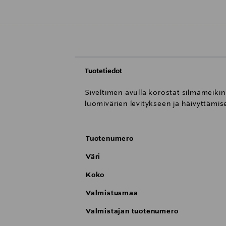
Tuotetiedot
Siveltimen avulla korostat silmämeiki
luomivärien levitykseen ja häivyttämis
Tuotenumero
Väri
Koko
Valmistusmaa
Valmistajan tuotenumero