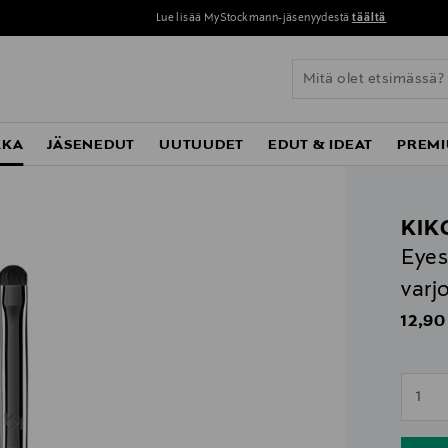
Lue lisää MyStockmann-jäsenyydestä
täältä
KKA
JÄSENEDUT
UUTUUDET
EDUT & IDEAT
PREMI
KIK
Eyes
varj
Origin
12,90
n
1
n