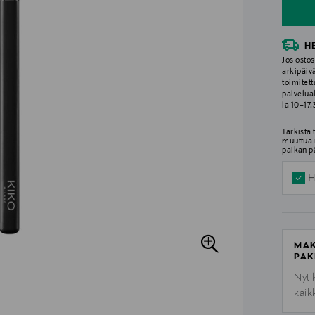
H
Jos ostos
arkipäiv
toimitett
palvelua
la 10–17
Tarkista
muuttua 
paikan p
H
MAK
PAK
Nyt 
kaik