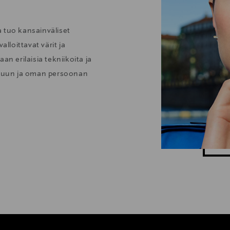
 tuo kansainväliset
alloittavat värit ja
an erilaisia tekniikoita ja
aisuun ja oman persoonan