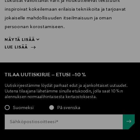
Lukuisat valloittavat värit ja houkuttelevat tekstuurit
inspiroivat kokeilemaan erilaisia tekniikoita ja tarjoavat
jokaiselle mahdollisuuden itseilmaisuun ja oman
persoonan korostamiseen.
NÄYTÄ LISÄÄ
LUE LISÄÄ
persoonan korostamiseen.
NÄYTÄ VÄHEMMÄN
LUE LISÄÄ
TILAA UUTISKIRJE
–
ETUSI
–
10 %
Uutiskirjeestämme löydät parhaat edut ja ajankohtaiset uutuudet.
Uutena tilaajana lähetämme sinulle etukoodin, jolla saat 10 %:n
alennuksen normaalihintaisesta kertaostoksesta.
Suomeksi
På svenska