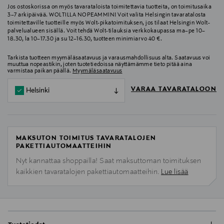
Jos ostoskorissa on myös tavarataloista toimitettavia tuotteita, on toimitusaika
3–7 arkipäivää. WOLTILLA NOPEAMMIN! Voit valita Helsingin tavaratalosta
toimitettaville tuotteille myös Wolt-pikatoimituksen, jos tilaat Helsingin Wolt-
palvelualueen sisällä. Voit tehdä Wolt-tilauksia verkkokaupassa ma–pe 10–
18.30, la 10–17.30 ja su 12–16.30, tuotteen minimiarvo 40 €.
Tarkista tuotteen myymäläsaatavuus ja varausmahdollisuus alta. Saatavuus voi
muuttua nopeastikin, joten tuotetiedoissa näyttämämme tieto pitää aina
varmistaa paikan päällä.
Myymäläsaatavuus
VARAA TAVARATALOON
Helsinki
MAKSUTON TOIMITUS TAVARATALOJEN
PAKETTIAUTOMAATTEIHIN
Nyt kannattaa shoppailla! Saat maksuttoman toimituksen
kaikkien tavaratalojen pakettiautomaatteihin.
Lue lisää