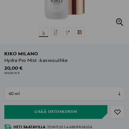
KIKO MILANO
Hydra Pro Mist -kasvosuihke
Original Price
20,00 €
500,00 €/1l
null
null
LISÄÄ OSTOSKORIIN
HETI SAATAVILLA
TOIMITUS 1-4 ARKIPÄIVÄSSÄ