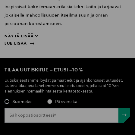
inspiroivat kokeilemaan erilaisia tekniikoita ja tarjoavat
jokaiselle mahdollisuuden itseilmaisuun ja oman
persoonan korostamiseen.
NÄYTÄ LISÄÄ
LUE LISÄÄ
persoonan korostamiseen.
NÄYTÄ VÄHEMMÄN
LUE LISÄÄ
TILAA UUTISKIRJE
–
ETUSI
–
10 %
Uutiskirjeestämme löydät parhaat edut ja ajankohtaiset uutuudet.
Uutena tilaajana lähetämme sinulle etukoodin, jolla saat 10 %:n
alennuksen normaalihintaisesta kertaostoksesta.
Suomeksi
På svenska