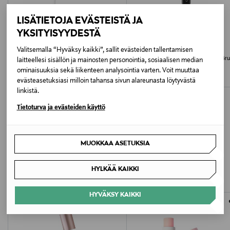
PENTAERYTHRITYL TETRA-DI-t-BUTYL
HYDROXYHYDROCINNAMATE, SODIUM CITRATE,
LISÄTIETOJA EVÄSTEISTÄ JA
XANTHAN GUM, TOCOPHEROL. +/- (MAY CONTAIN): CI
YKSITYISYYDESTÄ
77891 (TITANIUM DIOXIDE) ,CI 77491 (IRON OXIDES) ,
KIKO MILANO
KIKO MILANO
Valitsemalla “Hyväksy kaikki”, sallit evästeiden tallentamisen
CI 77492 (IRON OXIDES), CI 77499 (IRON OXIDES), CI
Neutral Eye Base -pohjustusvoide
Face 06 Sponge Core Foundation Br
laitteellesi sisällön ja mainosten personointia, sosiaalisen median
75470 (CARMINE), CI 77510 (FERRIC FERROCYANIDE).
-meikkivoidesivellin
Original Price
ominaisuuksia sekä liikenteen analysointia varten. Voit muuttaa
10,90 €
CONTAINS CARMINE AS A COLOUR ADDITIVE.
Original Price
19,00 €
evästeasetuksiasi milloin tahansa sivun alareunasta löytyvästä
linkistä.
Valmistusmaa
Tietoturva ja evästeiden käyttö
Italia
MUOKKAA ASETUKSIA
LISÄÄ KIINNOSTAVIA
Valmistajan tuotenumero
KM000000457001B
TUOTTEITA
HYLKÄÄ KAIKKI
Valmistaja
HYVÄKSY KAIKKI
KIKO Milano SAS