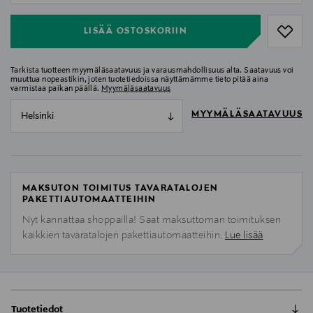
LISÄÄ OSTOSKORIIN
Tarkista tuotteen myymäläsaatavuus ja varausmahdollisuus alta. Saatavuus voi
muuttua nopeastikin, joten tuotetiedoissa näyttämämme tieto pitää aina
varmistaa paikan päällä.
Myymäläsaatavuus
MYYMÄLÄSAATAVUUS
Helsinki
MAKSUTON TOIMITUS TAVARATALOJEN
PAKETTIAUTOMAATTEIHIN
Nyt kannattaa shoppailla! Saat maksuttoman toimituksen
kaikkien tavaratalojen pakettiautomaatteihin.
Lue lisää
Tuotetiedot