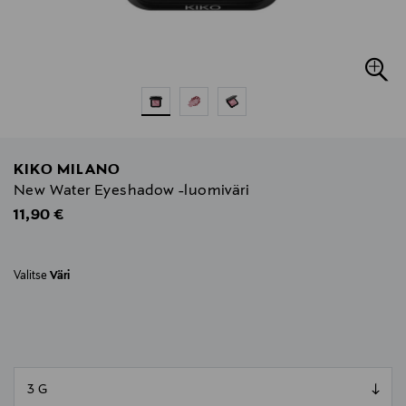
KIKO MILANO
New Water Eyeshadow -luomiväri
Original Price
11,90 €
Valitse
Väri
null
null