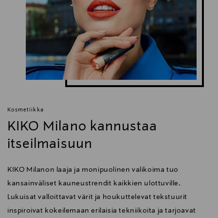
KIKO Milano, meikkipuuteri, meikki, kasvot
Kosmetiikka
KIKO Milano kannustaa
itseilmaisuun
KIKO Milanon laaja ja monipuolinen valikoima tuo
kansainväliset kauneustrendit kaikkien ulottuville.
Lukuisat valloittavat värit ja houkuttelevat tekstuurit
inspiroivat kokeilemaan erilaisia tekniikoita ja tarjoavat