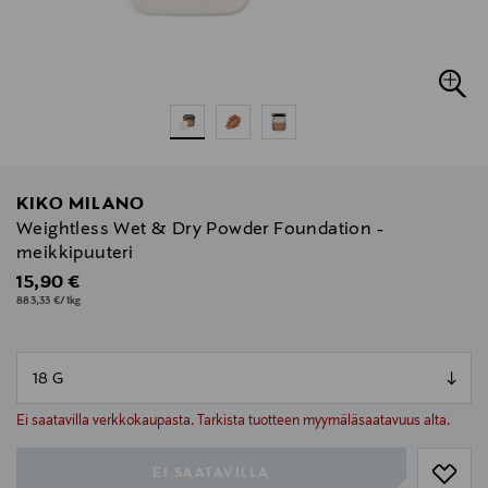
KIKO MILANO
Weightless Wet & Dry Powder Foundation -
meikkipuuteri
Original Price
15,90 €
883,33 €/1kg
null
null
Ei saatavilla verkkokaupasta. Tarkista tuotteen myymäläsaatavuus alta.
EI SAATAVILLA