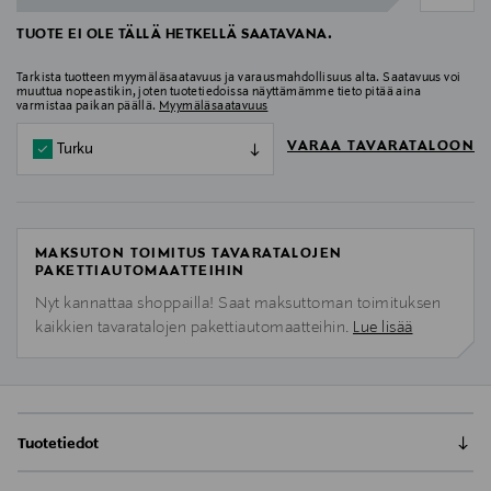
TUOTE EI OLE TÄLLÄ HETKELLÄ SAATAVANA.
Tarkista tuotteen myymäläsaatavuus ja varausmahdollisuus alta. Saatavuus voi
muuttua nopeastikin, joten tuotetiedoissa näyttämämme tieto pitää aina
varmistaa paikan päällä.
Myymäläsaatavuus
VARAA TAVARATALOON
Turku
MAKSUTON TOIMITUS TAVARATALOJEN
PAKETTIAUTOMAATTEIHIN
Nyt kannattaa shoppailla! Saat maksuttoman toimituksen
kaikkien tavaratalojen pakettiautomaatteihin.
Lue lisää
Tuotetiedot
Erittäin hienojakoisten puuteripigmenttien ansiosta