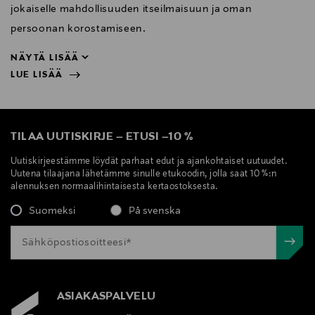
jokaiselle mahdollisuuden itseilmaisuun ja oman
persoonan korostamiseen.
NÄYTÄ LISÄÄ
LUE LISÄÄ
persoonan korostamiseen.
NÄYTÄ VÄHEMMÄN
LUE LISÄÄ
TILAA UUTISKIRJE
–
ETUSI
–
10 %
Uutiskirjeestämme löydät parhaat edut ja ajankohtaiset uutuudet.
Uutena tilaajana lähetämme sinulle etukoodin, jolla saat 10 %:n
alennuksen normaalihintaisesta kertaostoksesta.
Suomeksi
På svenska
ASIAKASPALVELU