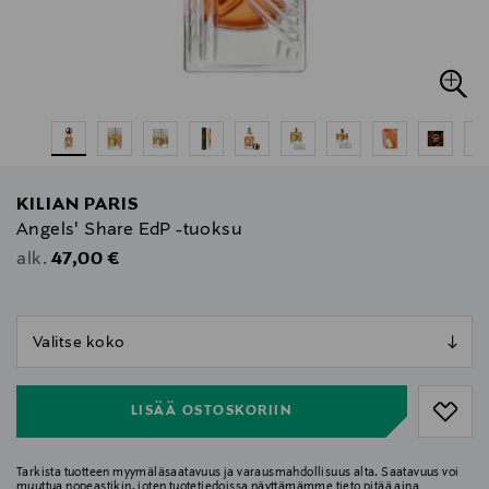
KILIAN PARIS
Angels' Share EdP -tuoksu
Original Price
47,00 €
alk.
null
null
LISÄÄ OSTOSKORIIN
Tarkista tuotteen myymäläsaatavuus ja varausmahdollisuus alta. Saatavuus voi
muuttua nopeastikin, joten tuotetiedoissa näyttämämme tieto pitää aina