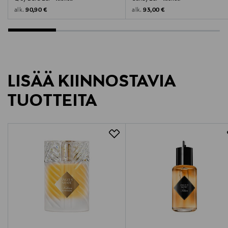
csfinland@fi.estee.com
Original Price
Original Price
alk.
alk.
90,90 €
93,00 €
Avainsanat
hajuvesi, tuoksu, konjakintuoksu, Kilian Paris
LISÄÄ KIINNOSTAVIA
TUOTTEITA