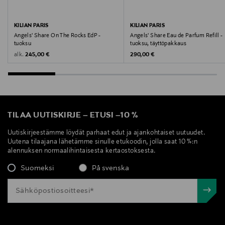
KILIAN PARIS
KILIAN PARIS
Angels' Share On The Rocks EdP -
Angels' Share Eau de Parfum Refill -
tuoksu
tuoksu, täyttöpakkaus
Original Price
Original Price
alk.
245,00 €
290,00 €
TILAA UUTISKIRJE
–
ETUSI
–
10 %
Uutiskirjeestämme löydät parhaat edut ja ajankohtaiset uutuudet.
Uutena tilaajana lähetämme sinulle etukoodin, jolla saat 10 %:n
alennuksen normaalihintaisesta kertaostoksesta.
Suomeksi
På svenska