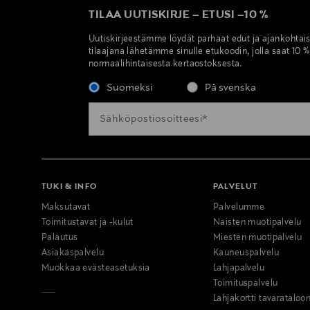
TILAA UUTISKIRJE
–
ETUSI
–
10 %
Uutiskirjeestämme löydät parhaat edut ja ajankohtai
tilaajana lähetämme sinulle etukoodin, jolla saat 10 
normaalihintaisesta kertaostoksesta.
Suomeksi
På svenska
TUKI & INFO
PALVELUT
Maksutavat
Palvelumme
Toimitustavat ja -kulut
Naisten muotipalvelu
Palautus
Miesten muotipalvelu
Asiakaspalvelu
Kauneuspalvelu
Muokkaa evästeasetuksia
Lahjapalvelu
Toimituspalvelu
Lahjakortti tavarataloo