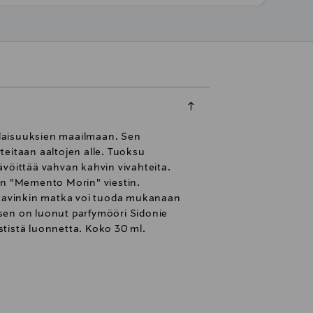
alaisuuksien maailmaan. Sen
rteitaan aaltojen alle. Tuoksu
ävöittää vahvan kahvin vivahteita.
een "Memento Morin" viestin.
stavinkin matka voi tuoda mukanaan
en on luonut parfymööri Sidonie
mystistä luonnetta. Koko 30 ml.