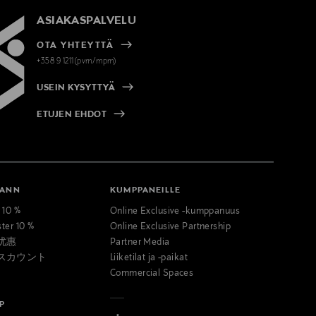
ASIAKASPALVELU
OTA YHTEYTTÄ
+358 9 1211(pvm/mpm)
USEIN KYSYTTYÄ
ETUJEN EHDOT
MANN
KUMPPANEILLE
t 10 %
Online Exclusive -kumppanuus
ster 10 %
Online Exclusive Partnership
优惠
Partner Media
スカウント
Liiketilat ja -paikat
Commercial Spaces
P