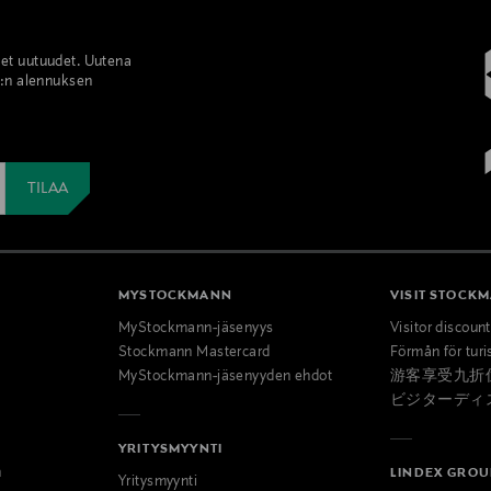
set uutuudet. Uutena
%:n alennuksen
MYSTOCKMANN
VISIT STOCK
MyStockmann-jäsenyys
Visitor discoun
Stockmann Mastercard
Förmån för turi
MyStockmann-jäsenyyden ehdot
游客享受九折
ビジターディ
YRITYSMYYNTI
n
LINDEX GROU
Yritysmyynti