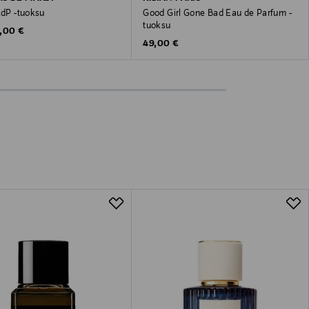
EdP -tuoksu
Good Girl Gone Bad Eau de Parfum -
tuoksu
inal Price
,00 €
Original Price
49,00 €