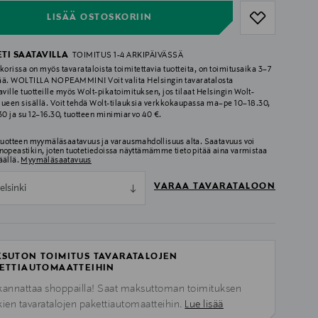
LISÄÄ OSTOSKORIIN
ETI SAATAVILLA
TOIMITUS 1-4 ARKIPÄIVÄSSÄ
korissa on myös tavarataloista toimitettavia tuotteita, on toimitusaika 3–7
ää. WOLTILLA NOPEAMMIN! Voit valita Helsingin tavaratalosta
aville tuotteille myös Wolt-pikatoimituksen, jos tilaat Helsingin Wolt-
lueen sisällä. Voit tehdä Wolt-tilauksia verkkokaupassa ma–pe 10–18.30,
.30 ja su 12–16.30, tuotteen minimiarvo 40 €.
 tuotteen myymäläsaatavuus ja varausmahdollisuus alta. Saatavuus voi
nopeastikin, joten tuotetiedoissa näyttämämme tieto pitää aina varmistaa
äällä.
Myymäläsaatavuus
VARAA TAVARATALOON
elsinki
SUTON TOIMITUS TAVARATALOJEN
ETTIAUTOMAATTEIHIN
kannattaa shoppailla! Saat maksuttoman toimituksen
kien tavaratalojen pakettiautomaatteihin.
Lue lisää