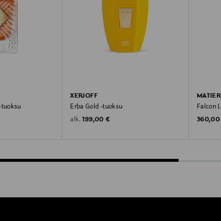
XERJOFF
MATIER
-tuoksu
Erba Gold -tuoksu
Falcon L
Original Price
Original
199,00 €
360,00
alk.