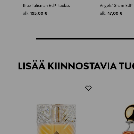
Blue Talisman EdP -tuoksu
Angels' Share EdP 
Original Price
Original Price
195,00 €
47,00 €
alk.
alk.
LISÄÄ KIINNOSTAVIA TU