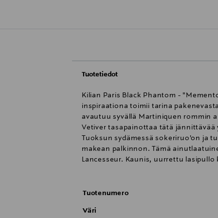
Tuotetiedot
Kilian Paris Black Phantom - "Mement
inspiraationa toimii tarina pakenevasta
avautuu syvällä Martiniquen rommin akk
Vetiver tasapainottaa tätä jännittävä
Tuoksun sydämessä sokeriruo'on ja tu
makean palkinnon. Tämä ainutlaatuin
Lancesseur. Kaunis, uurrettu lasipullo k
Tuotenumero
Väri