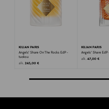
KILIAN PARIS
KILIAN PARIS
Angels' Share On The Rocks EdP -
Angels' Share EdP 
tuoksu
Original Price
47,00 €
alk.
Original Price
245,00 €
alk.