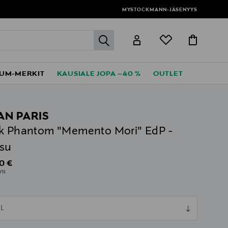
MYSTOCKMANN-JÄSENYYS
label.header.go
UM-MERKIT
KAUSIALE JOPA –40 %
OUTLET
IAN PARIS
k Phantom "Memento Mori" EdP -
su
al Price
0 €
/1l
ull
L
ull