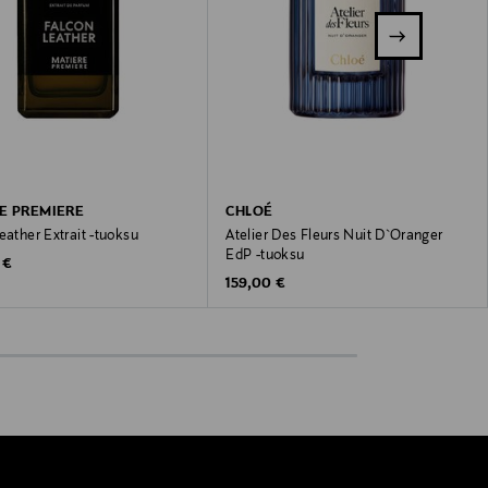
E PREMIERE
CHLOÉ
eather Extrait -tuoksu
Atelier Des Fleurs Nuit D`Oranger
EdP -tuoksu
 Price
 €
Original Price
159,00 €