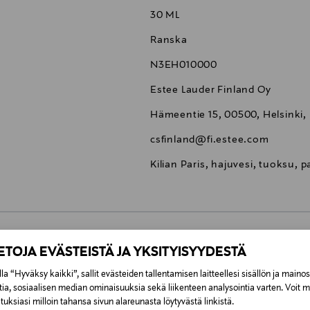
30 ML
Ranska
N3EH010000
Estee Lauder Finland Oy
Hämeentie 15, 00500, Helsinki,
csfinland@fi.estee.com
Kilian Paris, hajuvesi, tuoksu, p
IETOJA EVÄSTEISTÄ JA YKSITYISYYDESTÄ
0,00 €
la “Hyväksy kaikki”, sallit evästeiden tallentamisen laitteellesi sisällön ja maino
tia, sosiaalisen median ominaisuuksia sekä liikenteen analysointia varten. Voit 
inen tilaukseesi. Voit palauttaa tilaamasi tuotteen 30 vuorokauden ku
0,00 € – 4,90 €
uksiasi milloin tahansa sivun alareunasta löytyvästä linkistä.
lee palauttaa avaamattomissa alkuperäispakkauksissaan ja palautetta