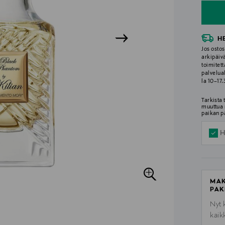
H
Jos ostos
arkipäiv
toimitett
palvelua
la 10–17
Tarkista
muuttua 
paikan p
H
MAK
PAK
Nyt 
kaik