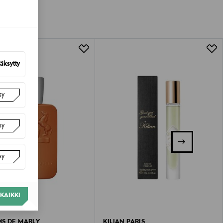
tuotteen koosta riippuen
lla valittuun osoitteeseen.
äksytty
sy
sy
sy
KAIKKI
S DE MARLY
KILIAN PARIS