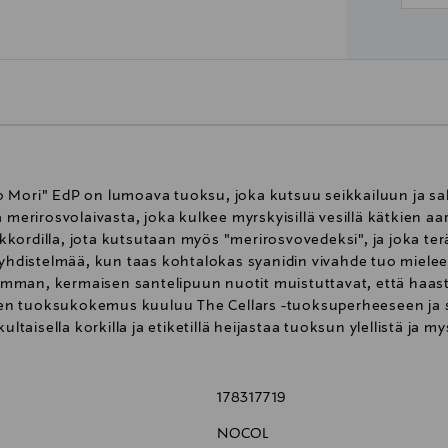
o Mori" EdP on lumoava tuoksu, joka kutsuu seikkailuun ja s
 merirosvolaivasta, joka kulkee myrskyisillä vesillä kätkien aa
ordilla, jota kutsutaan myös "merirosvovedeksi", ja joka ter
ä yhdistelmää, kun taas kohtalokas syanidin vivahde tuo miel
mman, kermaisen santelipuun nuotit muistuttavat, että haa
en tuoksukokemus kuuluu The Cellars -tuoksuperheeseen ja s
ultaisella korkilla ja etiketillä heijastaa tuoksun ylellistä ja 
178317719
NOCOL