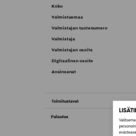
Koko
Valmistusmaa
Valmistajan tuotenumero
Valmistaja
Valmistajan osoite
Digitaalinen osoite
Avainsanat
Toimitustavat
LISÄT
Nouto tavaratalosta
Palautus
Valitsemal
personoin
Meille on hyvin tärkeää, että olet tyytyvä
Toimitus automaattiin tai noutopisteeseen
evästeaset
Kosmetiikka- ja luontaistuotepakkaukset tu