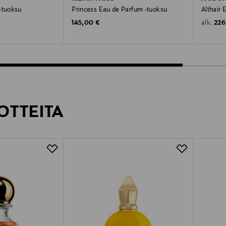
-tuoksu
Princess Eau de Parfum -tuoksu
Althaïr 
Original Price
Orig
145,00 €
226
alk.
OTTEITA