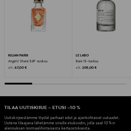
Kilian Paris, hajuvesi, tuoksu, täyttöpakkaus,
kosmetiikka
KILIAN PARIS
LE LABO
Angels' Share EdP -tuoksu
Baie 19 -tuoksu
Original Price
Original Price
alk.
alk.
47,00 €
209,00 €
TILAA UUTISKIRJE
–
ETUSI
–
10 %
Uutiskirjeestämme löydät parhaat edut ja ajankohtaiset uutuudet.
Uutena tilaajana lähetämme sinulle etukoodin, jolla saat 10 %:n
alennuksen normaalihintaisesta kertaostoksesta.