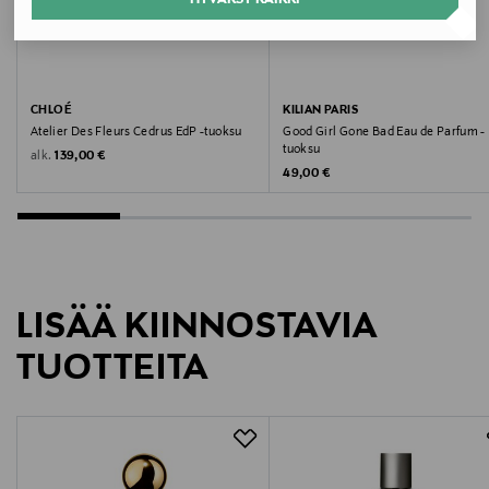
jätettä ja pidentäen tuoksun käyttöikää.
Valmistusmaa
Ranska
Valmistajan tuotenumero
CHLOÉ
KILIAN PARIS
Atelier Des Fleurs Cedrus EdP -tuoksu
Good Girl Gone Bad Eau de Parfum -
N559010000
tuoksu
Original Price
alk.
139,00 €
Original Price
49,00 €
Valmistaja
Estee Lauder Finland Oy
Valmistajan osoite
LISÄÄ KIINNOSTAVIA
Hämeentie 15, 00500, Helsinki, Finland
TUOTTEITA
Digitaalinen osoite
csfinland@fi.estee.com
Avainsanat