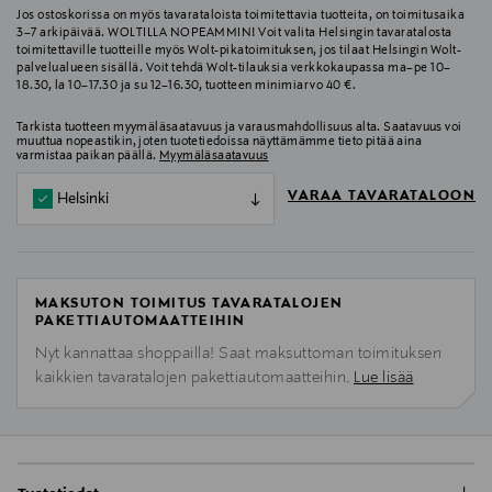
Jos ostoskorissa on myös tavarataloista toimitettavia tuotteita, on toimitusaika
3–7 arkipäivää. WOLTILLA NOPEAMMIN! Voit valita Helsingin tavaratalosta
toimitettaville tuotteille myös Wolt-pikatoimituksen, jos tilaat Helsingin Wolt-
palvelualueen sisällä. Voit tehdä Wolt-tilauksia verkkokaupassa ma–pe 10–
18.30, la 10–17.30 ja su 12–16.30, tuotteen minimiarvo 40 €.
Tarkista tuotteen myymäläsaatavuus ja varausmahdollisuus alta. Saatavuus voi
muuttua nopeastikin, joten tuotetiedoissa näyttämämme tieto pitää aina
varmistaa paikan päällä.
Myymäläsaatavuus
VARAA TAVARATALOON
Helsinki
MAKSUTON TOIMITUS TAVARATALOJEN
PAKETTIAUTOMAATTEIHIN
Nyt kannattaa shoppailla! Saat maksuttoman toimituksen
kaikkien tavaratalojen pakettiautomaatteihin.
Lue lisää