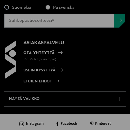
Suomeksi
På svenska
ASIAKASPALVELU
OTA YHTEYTTÄ
+358 9 1211(pvm/mpm)
USEIN KYSYTTYÄ
ETUJEN EHDOT
NÄYTÄ VALIKKO
TUKI & INFO
Instagram
Facebook
Pinterest
AJANKOHTAISTA