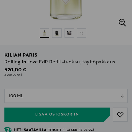
KILIAN PARIS
Rolling In Love EdP Refill -tuoksu, täyttöpakkaus
Original Price
320,00 €
3 200,00 €/1l
null
null
LISÄÄ OSTOSKORIIN
HETI SAATAVILLA
TOIMITUS 1-4 ARKIPÄIVÄSSÄ