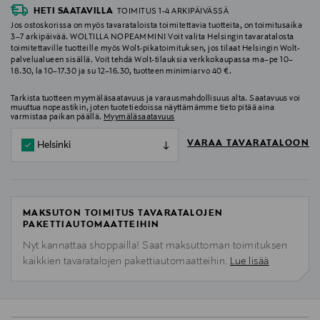
HETI SAATAVILLA
TOIMITUS 1-4 ARKIPÄIVÄSSÄ
Jos ostoskorissa on myös tavarataloista toimitettavia tuotteita, on toimitusaika
3–7 arkipäivää. WOLTILLA NOPEAMMIN! Voit valita Helsingin tavaratalosta
toimitettaville tuotteille myös Wolt-pikatoimituksen, jos tilaat Helsingin Wolt-
palvelualueen sisällä. Voit tehdä Wolt-tilauksia verkkokaupassa ma–pe 10–
18.30, la 10–17.30 ja su 12–16.30, tuotteen minimiarvo 40 €.
Tarkista tuotteen myymäläsaatavuus ja varausmahdollisuus alta. Saatavuus voi
muuttua nopeastikin, joten tuotetiedoissa näyttämämme tieto pitää aina
varmistaa paikan päällä.
Myymäläsaatavuus
VARAA TAVARATALOON
Helsinki
MAKSUTON TOIMITUS TAVARATALOJEN
PAKETTIAUTOMAATTEIHIN
Nyt kannattaa shoppailla! Saat maksuttoman toimituksen
kaikkien tavaratalojen pakettiautomaatteihin.
Lue lisää