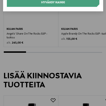
HYVÄKSY KAIKKI
Valmistusmaa
Ranska
Valmistajan tuotenumero
KILIAN PARIS
KILIAN PARIS
Angels' Share On The Rocks EdP -
Apple Brandy On The Rocks EdP -tuo
N55L010000
tuoksu
Original Price
alk.
155,00 €
Original Price
alk.
245,00 €
Valmistaja
Estee Lauder Finland Oy
Valmistajan osoite
LISÄÄ KIINNOSTAVIA
Hämeentie 15, 00500, Helsinki, Finland
TUOTTEITA
Digitaalinen osoite
csfinland@fi.estee.com
Avainsanat