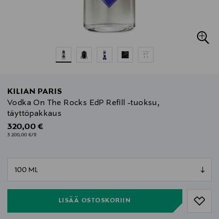
KILIAN PARIS
Vodka On The Rocks EdP Refill -tuoksu,
täyttöpakkaus
Original Price
320,00 €
3 200,00 €/1l
null
null
LISÄÄ OSTOSKORIIN