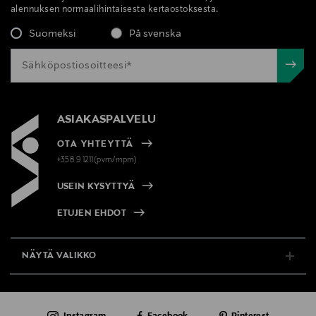
alennuksen normaalihintaisesta kertaostoksesta.
Suomeksi
På svenska
ASIAKASPALVELU
OTA YHTEYTTÄ
+358 9 1211(pvm/mpm)
USEIN KYSYTTYÄ
ETUJEN EHDOT
NÄYTÄ VALIKKO
TUKI & INFO