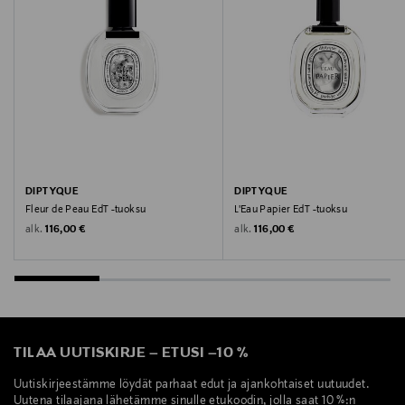
Kilian Paris, hajuvesi, tuoksu, täyttöpakkaus,
kosmetiikka
DIPTYQUE
DIPTYQUE
Fleur de Peau EdT -tuoksu
L'Eau Papier EdT -tuoksu
Original Price
Original Price
alk.
alk.
116,00 €
116,00 €
TILAA UUTISKIRJE
–
ETUSI
–
10 %
Uutiskirjeestämme löydät parhaat edut ja ajankohtaiset uutuudet.
Uutena tilaajana lähetämme sinulle etukoodin, jolla saat 10 %:n