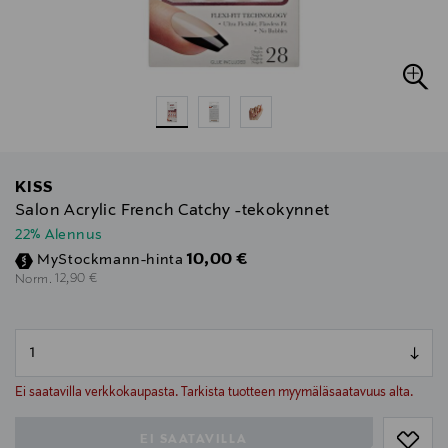
KISS
Salon Acrylic French Catchy -tekokynnet
22% Alennus
Discounted Price
10,00 €
MyStockmann-hinta
Original Price
12,90 €
Norm.
null
null
Ei saatavilla verkkokaupasta. Tarkista tuotteen myymäläsaatavuus alta.
EI SAATAVILLA