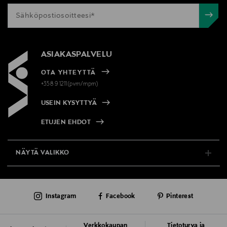
ASIAKASPALVELU
OTA YHTEYTTÄ
+358 9 1211(pvm/mpm)
USEIN KYSYTTYÄ
ETUJEN EHDOT
NÄYTÄ VALIKKO
TUKI & INFO
Instagram
Facebook
Pinterest
AJANKOHTAISTA
PALVELUT
Verkkokaupan
Tietoturva ja