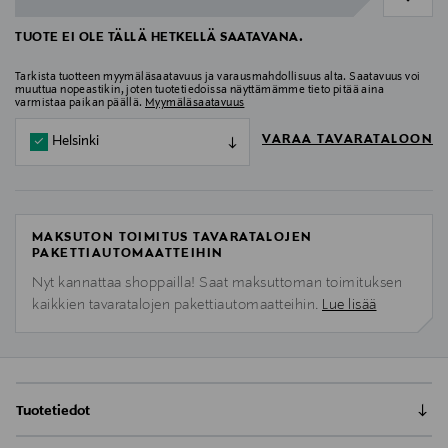
TUOTE EI OLE TÄLLÄ HETKELLÄ SAATAVANA.
Tarkista tuotteen myymäläsaatavuus ja varausmahdollisuus alta. Saatavuus voi
muuttua nopeastikin, joten tuotetiedoissa näyttämämme tieto pitää aina
varmistaa paikan päällä.
Myymäläsaatavuus
VARAA TAVARATALOON
Helsinki
MAKSUTON TOIMITUS TAVARATALOJEN
PAKETTIAUTOMAATTEIHIN
Nyt kannattaa shoppailla! Saat maksuttoman toimituksen
kaikkien tavaratalojen pakettiautomaatteihin.
Lue lisää
Tuotetiedot
Nämä innovatiiviset tekokynnet tuovat