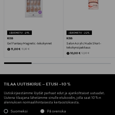
JÄSENETU –21%
JÄSENETU –22%
KISS
KISS
Gel Fantasy Magnetic -tekokynnet
Salon Acrylic Nude Short -
tekokynsipakkaus
Discounted Price
Original Price
11,00 €
13,90 €
Discounted Price
Original Price
10,00 €
12,90 €
TILAA UUTISKIRJE
–
ETUSI
–
10 %
Uutiskirjeestämme löydät parhaat edut ja ajankohtaiset uutuudet.
Uutena tilaajana lähetämme sinulle etukoodin, jolla saat 10 %:n
alennuksen normaalihintaisesta kertaostoksesta.
Suomeksi
På svenska