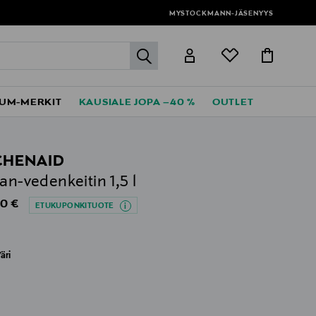
MYSTOCKMANN-JÄSENYYS
label.header.go
UM-MERKIT
KAUSIALE JOPA –40 %
OUTLET
CHENAID
san-vedenkeitin 1,5 l
al Price
0 €
ETUKUPONKITUOTE
äri