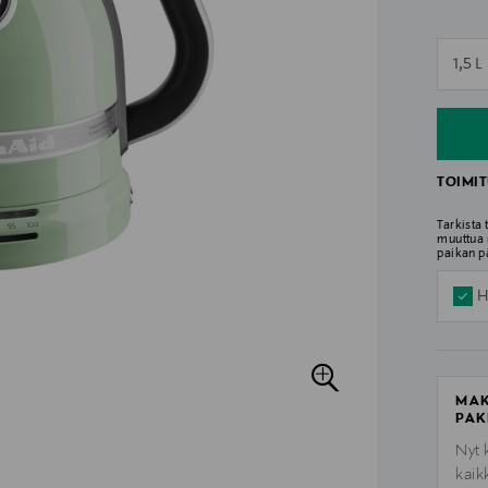
n
1,5 L
n
TOIMIT
Tarkista
muuttua 
paikan p
H
MAK
PAK
Nyt 
kaik