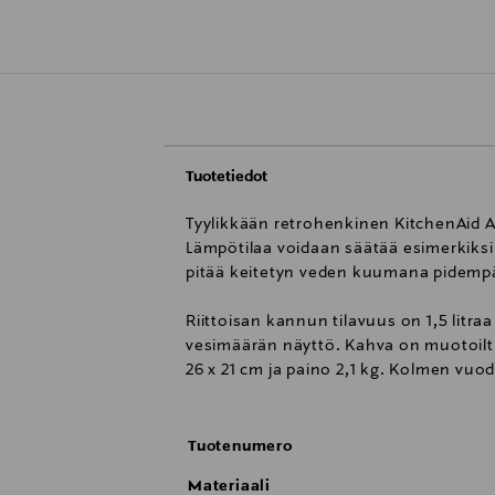
Tuotetiedot
Tyylikkään retrohenkinen KitchenAid Art
Lämpötilaa voidaan säätää esimerkiksi
pitää keitetyn veden kuumana pidempää
Riittoisan kannun tilavuus on 1,5 litra
vesimäärän näyttö. Kahva on muotoiltu 
26 x 21 cm ja paino 2,1 kg. Kolmen vuo
Tuotenumero
Materiaali