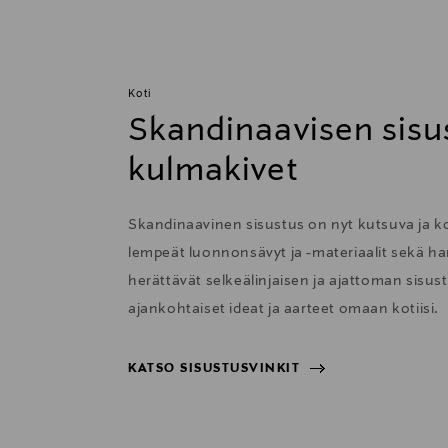
Koti
Skandinaavisen sisu
kulmakivet
Skandinaavinen sisustus on nyt kutsuva ja 
lempeät luonnonsävyt ja -materiaalit sekä har
herättävät selkeälinjaisen ja ajattoman sisu
ajankohtaiset ideat ja aarteet omaan kotiisi.
KATSO SISUSTUSVINKIT