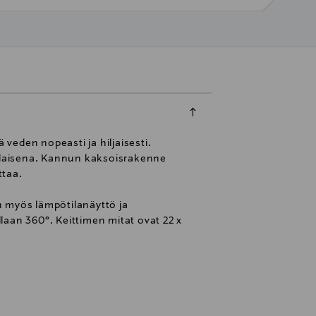
 veden nopeasti ja hiljaisesti.
anlaisena. Kannun kaksoisrakenne
ttaa.
on myös lämpötilanäyttö ja
laan 360°. Keittimen mitat ovat 22 x