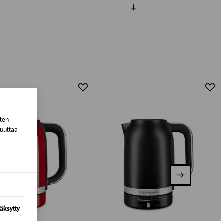
luessa tuotteen vastaanottamisesta.
tuotteen koosta riippuen
lla valittuun osoitteeseen.
sten
muuttaa
äksytty