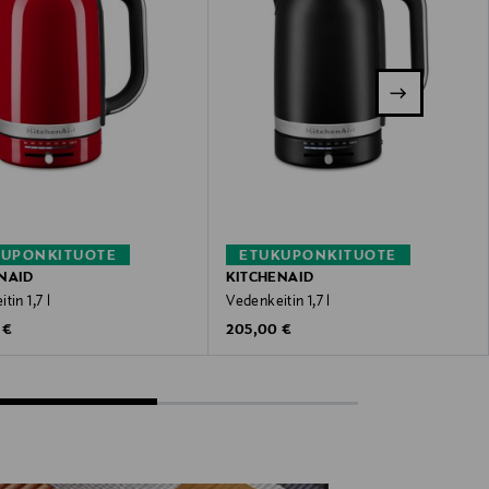
KUPONKITUOTE
ETUKUPONKITUOTE
NAID
KITCHENAID
tin 1,7 l
Vedenkeitin 1,7 l
 Price
Original Price
 €
205,00 €