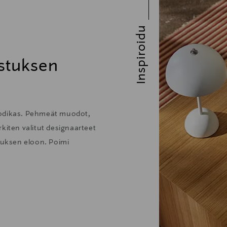
Inspiroidu
stuksen
kodikas. Pehmeät muodot,
kiten valitut designaarteet
stuksen eloon. Poimi