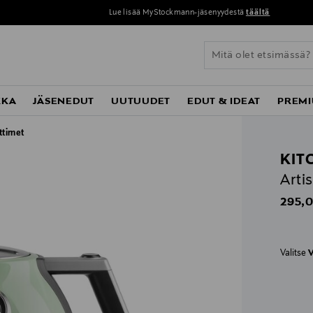
Lue lisää MyStockmann-jäsenyydestä
täältä
KKA
JÄSENEDUT
UUTUUDET
EDUT & IDEAT
PREMI
ttimet
KIT
Arti
Origin
295,0
Valitse
V