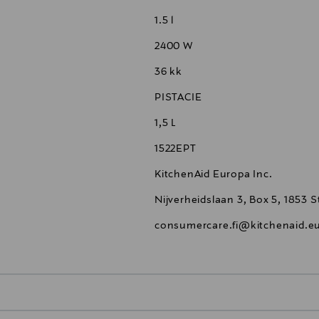
1.5 l
2400 W
36 kk
PISTACIE
1,5 L
1522EPT
KitchenAid Europa Inc.
Nijverheidslaan 3, Box 5, 1853
consumercare.fi@kitchenaid.e
0,00 €