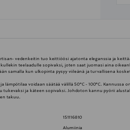
isan- vedenkeitin tuo keittiöösi ajatonta eleganssia ja keittää
 kullekin teelaadulle sopivaksi, joten saat juomasi aina oike
n samalla kun ulkopinta pysyy viileänä ja turvallisena koske
a ja lämpötilaa voidaan säätää välillä 50°C - 100°C. Kannussa 
tukevaksi ja käteen sopivaksi. Johdoton kannu pyörii alustal
den takuu.
151116810
Alumiinia