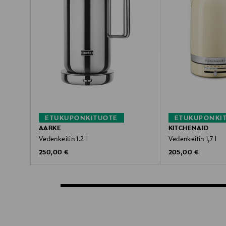
ETUKUPONKITUOTE
ETUKUPONKI
AARKE
KITCHENAID
Vedenkeitin 1.2 l
Vedenkeitin 1,7 l
Original Price
Original Price
250,00 €
205,00 €