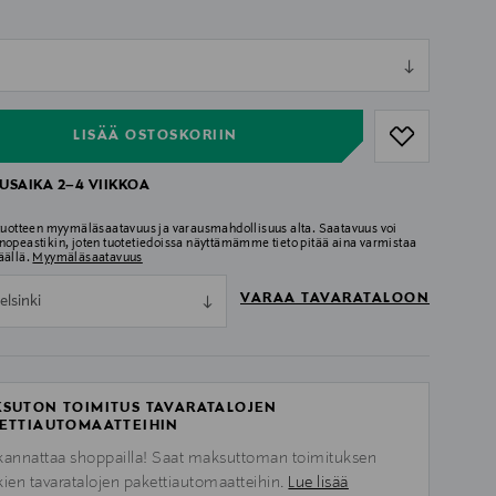
ull
ull
LISÄÄ OSTOSKORIIN
USAIKA 2–4 VIIKKOA
 tuotteen myymäläsaatavuus ja varausmahdollisuus alta. Saatavuus voi
nopeastikin, joten tuotetiedoissa näyttämämme tieto pitää aina varmistaa
äällä.
Myymäläsaatavuus
VARAA TAVARATALOON
elsinki
SUTON TOIMITUS TAVARATALOJEN
ETTIAUTOMAATTEIHIN
kannattaa shoppailla! Saat maksuttoman toimituksen
kien tavaratalojen pakettiautomaatteihin.
Lue lisää