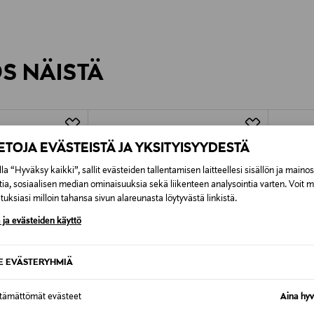
inen tilaukseesi. Voit palauttaa tilaamasi tuotteen 30 vuorokauden ku
0,00 € – 4,90 €
rvitse ilmoittaa palautuksesta etukäteen.
ÖS NÄISTÄ
7,90 €–50,00 € kuljetusyhtiöstä ja 
Alk. 6,90 €, kun toimitus on saatavi
IETOJA EVÄSTEISTÄ JA YKSITYISYYDESTÄ
la “Hyväksy kaikki”, sallit evästeiden tallentamisen laitteellesi sisällön ja maino
tia, sosiaalisen median ominaisuuksia sekä liikenteen analysointia varten. Voit 
uksiasi milloin tahansa sivun alareunasta löytyvästä linkistä.
 ja evästeiden käyttö
SE EVÄSTERYHMIÄ
ttämättömät evästeet
Aina hyv