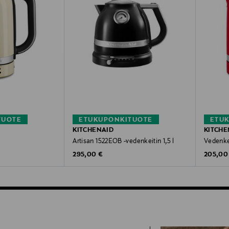
TUOTE
ETUKUPONKITUOTE
ETU
KITCHENAID
KITCHE
Artisan 1522EOB -vedenkeitin 1,5 l
Vedenkei
Original Price
Original
295,00 €
205,00