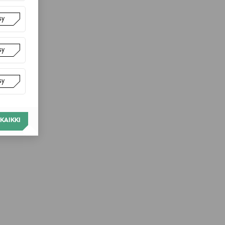
sy
sy
sy
KAIKKI