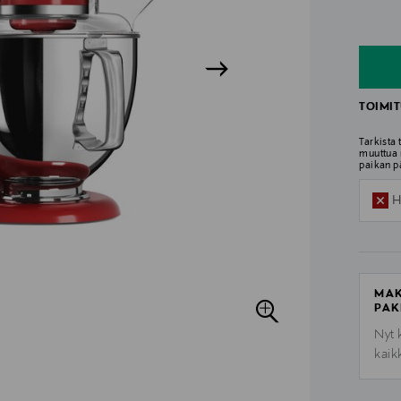
n
n
TOIMIT
Tarkista
muuttua 
paikan p
H
MAK
PAK
Nyt 
kaik