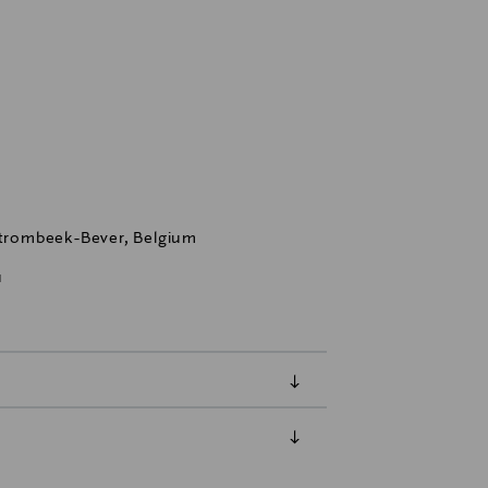
 Strombeek-Bever, Belgium
u
luessa tuotteen vastaanottamisesta.