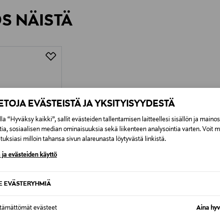
rvitse ilmoittaa palautuksesta etukäteen.
ÖS NÄISTÄ
7,90 €–50,00 € kuljetusyhtiöstä ja 
Alk. 6,90 €, kun toimitus on saatavi
IETOJA EVÄSTEISTÄ JA YKSITYISYYDESTÄ
la “Hyväksy kaikki”, sallit evästeiden tallentamisen laitteellesi sisällön ja maino
tia, sosiaalisen median ominaisuuksia sekä liikenteen analysointia varten. Voit 
uksiasi milloin tahansa sivun alareunasta löytyvästä linkistä.
 ja evästeiden käyttö
SE EVÄSTERYHMIÄ
ttämättömät evästeet
Aina hyv
TUOTE