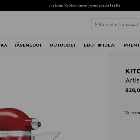
Lue lisää MyStockmann-jäsenyydestä
täältä
KKA
JÄSENEDUT
UUTUUDET
EDUT & IDEAT
PREMI
KIT
Arti
Origin
820,0
Valitse
V