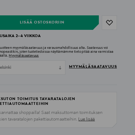
ull
ull
LISÄÄ OSTOSKORIIN
USAIKA 2–4 VIIKKOA
 tuotteen myymäläsaatavuus ja varausmahdollisuus alta. Saatavuus voi
nopeastikin, joten tuotetiedoissa näyttämämme tieto pitää aina varmistaa
äällä.
Myymäläsaatavuus
MYYMÄLÄSAATAVUUS
elsinki
SUTON TOIMITUS TAVARATALOJEN
ETTIAUTOMAATTEIHIN
kannattaa shoppailla! Saat maksuttoman toimituksen
kien tavaratalojen pakettiautomaatteihin.
Lue lisää