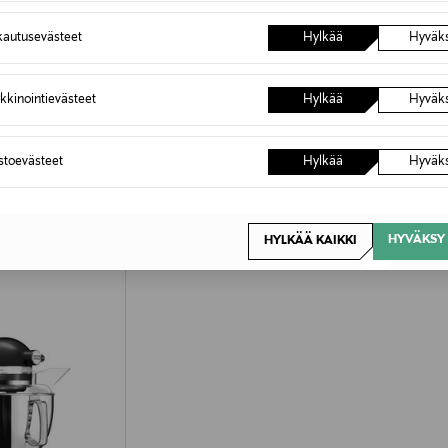
autusevästeet
Hylkää
Hyväk
kkinointievästeet
Hylkää
Hyväk
astoevästeet
Hylkää
Hyväk
OTTEITA
HYVÄKSY 
HYLKÄÄ KAIKKI