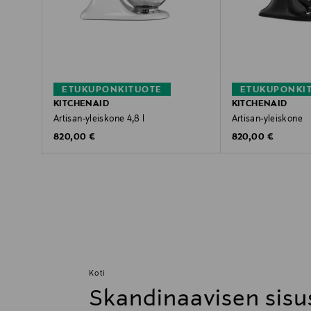
ETUKUPONKITUOTE
ETUKUPONKI
KITCHENAID
KITCHENAID
Artisan-yleiskone 4,8 l
Artisan-yleiskone
Original Price
Original Price
820,00 €
820,00 €
Koti
Skandinaavisen sisu