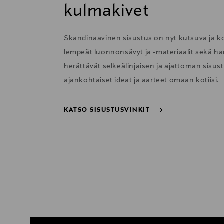
kulmakivet
Skandinaavinen sisustus on nyt kutsuva ja 
lempeät luonnonsävyt ja -materiaalit sekä har
herättävät selkeälinjaisen ja ajattoman sisu
ajankohtaiset ideat ja aarteet omaan kotiisi.
KATSO SISUSTUSVINKIT
KATSO SISUSTUSVINKIT