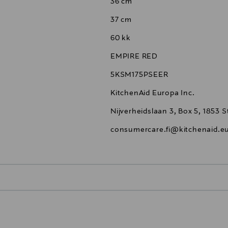
36 cm
37 cm
60 kk
EMPIRE RED
5KSM175PSEER
KitchenAid Europa Inc.
Nijverheidslaan 3, Box 5, 1853
consumercare.fi@kitchenaid.e
0,00 €
inen tilaukseesi. Voit palauttaa tilaamasi tuotteen 30 vuorokauden ku
0,00 € – 4,90 €