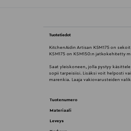
Tuotetiedot
KitchenAidin Artisan KSM175 on sekoitin, 
KSM175 on KSM150:n jatkokehitetty malli
Saat yleiskoneen, jolla pystyy käsittele
sopii tarpeisiisi. Lisäksi voit helposti
marenkia. Laaja vakiovarusteiden valik
Tuotenumero
Materiaali
Leveys