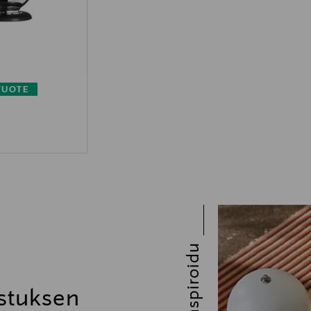
TUOTE
Inspiroidu
stuksen