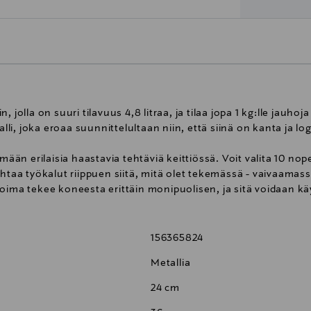
jolla on suuri tilavuus 4,8 litraa, ja tilaa jopa 1 kg:lle jauhoja
, joka eroaa suunnittelultaan niin, että siinä on kanta ja log
mään erilaisia haastavia tehtäviä keittiössä. Voit valita 10 nop
 vaihtaa työkalut riippuen siitä, mitä olet tekemässä - vaivaama
oima tekee koneesta erittäin monipuolisen, ja sitä voidaan käy
156365824
Metallia
24 cm