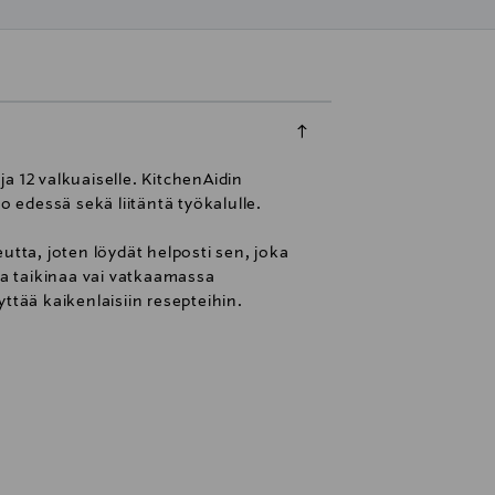
 ja 12 valkuaiselle. KitchenAidin
o edessä sekä liitäntä työkalulle.
eutta, joten löydät helposti sen, joka
ssa taikinaa vai vatkaamassa
ttää kaikenlaisiin resepteihin.