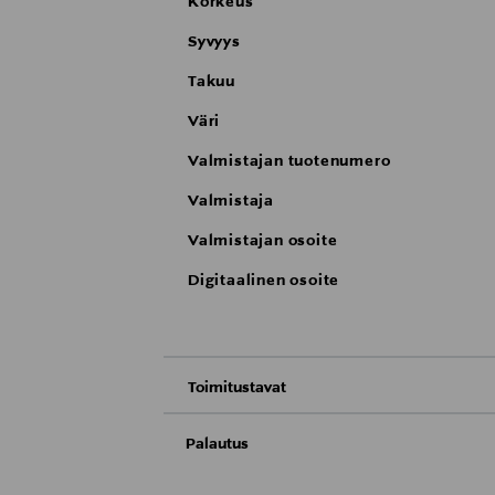
Korkeus
Syvyys
Takuu
Väri
Valmistajan tuotenumero
Valmistaja
Valmistajan osoite
Digitaalinen osoite
Toimitustavat
Nouto tavaratalosta
Palautus
Toimitusaika 2–4 viikkoa
Meille on hyvin tärkeää, että olet tyytyvä
Toimitus automaattiin tai noutopisteeseen