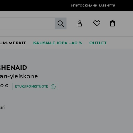
MYSTOCKMANN-JÄSENYYS
label.header.go
UM-MERKIT
KAUSIALE JOPA –40 %
OUTLET
CHENAID
san-yleiskone
al Price
0 €
ETUKUPONKITUOTE
äri