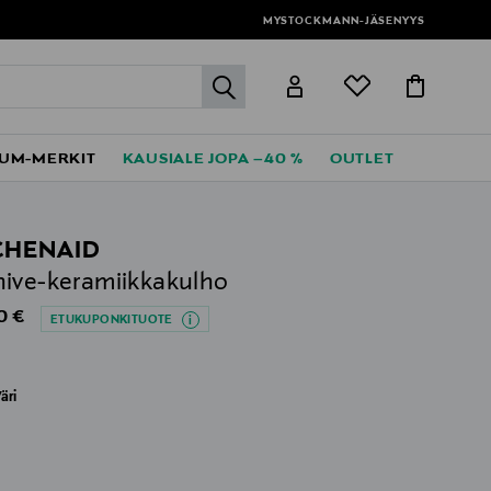
MYSTOCKMANN-JÄSENYYS
label.header.go
UM-MERKIT
KAUSIALE JOPA –40 %
OUTLET
CHENAID
ive-keramiikkakulho
al Price
0 €
ETUKUPONKITUOTE
äri