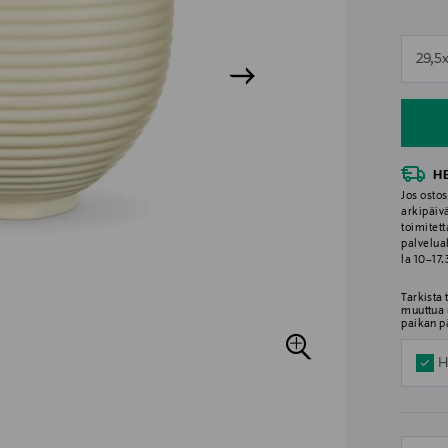
n
29,5
n
H
Jos ostos
arkipäiv
toimitett
palvelua
la 10–17
Tarkista
muuttua 
paikan p
H