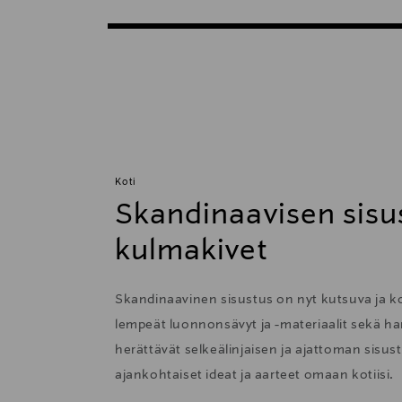
Koti
Skandinaavisen sisu
kulmakivet
Skandinaavinen sisustus on nyt kutsuva ja 
lempeät luonnonsävyt ja -materiaalit sekä har
herättävät selkeälinjaisen ja ajattoman sisu
ajankohtaiset ideat ja aarteet omaan kotiisi.