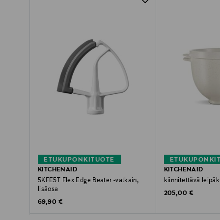
ETUKUPONKITUOTE
ETUKUPONKI
KITCHENAID
KITCHENAID
5KFE5T Flex Edge Beater -vatkain,
kiinnitettävä leipä
lisäosa
Original Price
205,00 €
Original Price
69,90 €