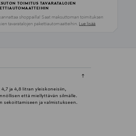
SUTON TOIMITUS TAVARATALOJEN
ETTIAUTOMAATTEIHIN
kannattaa shoppailla! Saat maksuttoman toimituksen
kien tavaratalojen pakettiautomaatteihin.
Lue lisää
,7 ja 4,8 litran yleiskoneisiin,
nnöllisen että miellyttävän silmälle.
en sekoittamiseen ja valmistukseen.