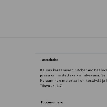
Tuotetiedot
Kaunis keraaminen KitchenAid Beehive -ku
joissa on nostettava kiinnitysvarsi. Se
Keraaminen materiaali on kestävää ja 
Tilavuus: 4,7 l.
Tuotenumero