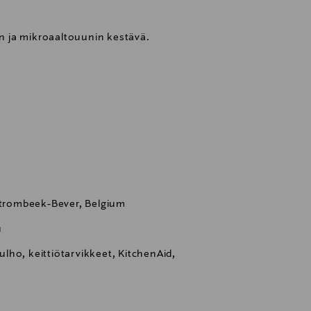
 ja mikroaaltouunin kestävä.
 Strombeek-Bever, Belgium
u
ho, keittiötarvikkeet, KitchenAid,