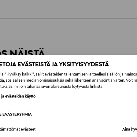
0,00 €
inen tilaukseesi. Voit palauttaa tilaamasi tuotteen 30 vuorokauden ku
0,00 € – 4,90 €
rvitse ilmoittaa palautuksesta etukäteen.
ÖS NÄISTÄ
7,90 €–50,00 € kuljetusyhtiöstä ja 
IETOJA EVÄSTEISTÄ JA YKSITYISYYDESTÄ
Alk. 6,90 €, kun toimitus on saatavi
la “Hyväksy kaikki”, sallit evästeiden tallentamisen laitteellesi sisällön ja maino
tia, sosiaalisen median ominaisuuksia sekä liikenteen analysointia varten. Voit 
uksiasi milloin tahansa sivun alareunasta löytyvästä linkistä.
 ja evästeiden käyttö
SE EVÄSTERYHMIÄ
ttämättömät evästeet
Aina hyv