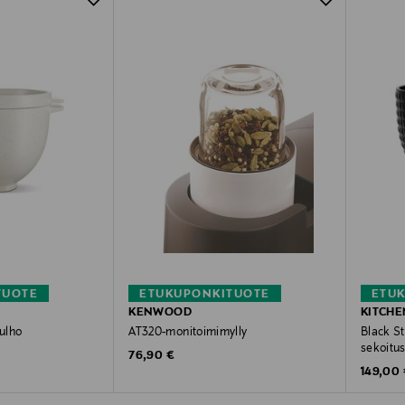
TUOTE
ETUKUPONKITUOTE
ETU
KENWOOD
KITCHE
kulho
AT320-monitoimimylly
Black S
sekoitus
Original Price
76,90 €
Original
149,00