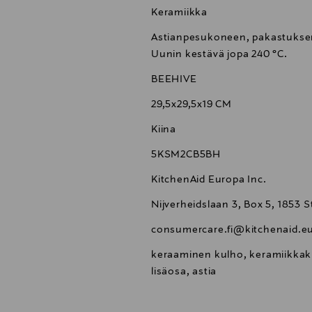
Keramiikka
Astianpesukoneen, pakastuksen
Uunin kestävä jopa 240 °C.
BEEHIVE
29,5x29,5x19 CM
Kiina
5KSM2CB5BH
KitchenAid Europa Inc.
Nijverheidslaan 3, Box 5, 1853
consumercare.fi@kitchenaid.e
keraaminen kulho, keramiikkakul
lisäosa, astia