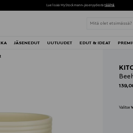
Lue lisää MyStockmann-jäsenyydestä
täältä
KKA
JÄSENEDUT
UUTUUDET
EDUT & IDEAT
PREMI
t
KIT
Beeh
Origin
139,0
Valitse
V