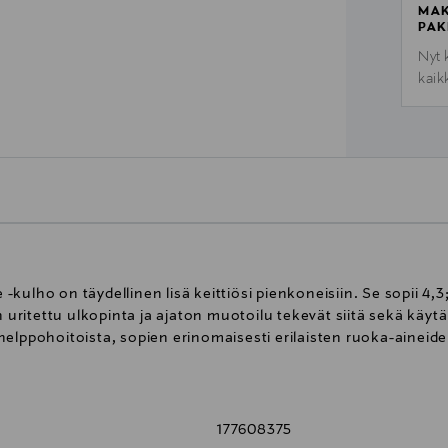
MAK
PAK
Nyt 
kaik
lho on täydellinen lisä keittiösi pienkoneisiin. Se sopii 4,3; 4
n uritettu ulkopinta ja ajaton muotoilu tekevät siitä sekä käytä
helppohoitoista, sopien erinomaisesti erilaisten ruoka-aineid
177608375