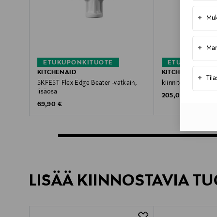
+
Muk
+
Mar
ETUKUPONKITUOTE
ETUKUPONKI
KITCHENAID
KITCHENAID
+
Til
5KFE5T Flex Edge Beater -vatkain,
kiinnitettävä leipä
lisäosa
Original Price
205,00 €
Original Price
69,90 €
LISÄÄ KIINNOSTAVIA TU