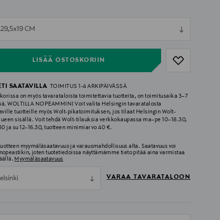
ull
x29,5x19 CM
ull
LISÄÄ OSTOSKORIIN
ETI SAATAVILLA
TOIMITUS 1-4 ARKIPÄIVÄSSÄ
korissa on myös tavarataloista toimitettavia tuotteita, on toimitusaika 3–7
ää. WOLTILLA NOPEAMMIN! Voit valita Helsingin tavaratalosta
aville tuotteille myös Wolt-pikatoimituksen, jos tilaat Helsingin Wolt-
lueen sisällä. Voit tehdä Wolt-tilauksia verkkokaupassa ma–pe 10–18.30,
.30 ja su 12–16.30, tuotteen minimiarvo 40 €.
 tuotteen myymäläsaatavuus ja varausmahdollisuus alta. Saatavuus voi
nopeastikin, joten tuotetiedoissa näyttämämme tieto pitää aina varmistaa
äällä.
Myymäläsaatavuus
VARAA TAVARATALOON
elsinki