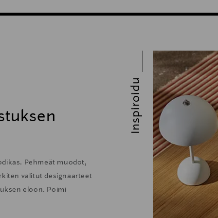
Inspiroidu
stuksen
kodikas. Pehmeät muodot,
kiten valitut designaarteet
stuksen eloon. Poimi