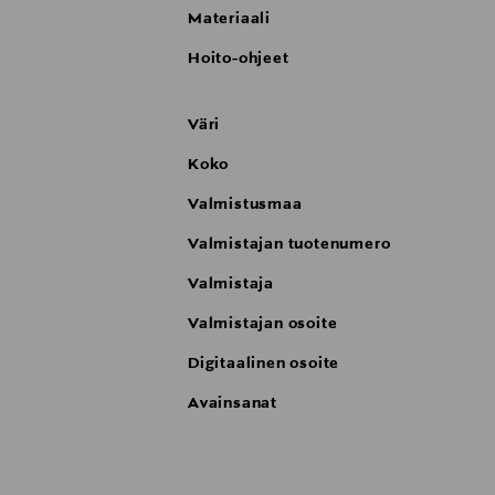
Materiaali
Hoito-ohjeet
Väri
Koko
Valmistusmaa
Valmistajan tuotenumero
Valmistaja
Valmistajan osoite
Digitaalinen osoite
Avainsanat