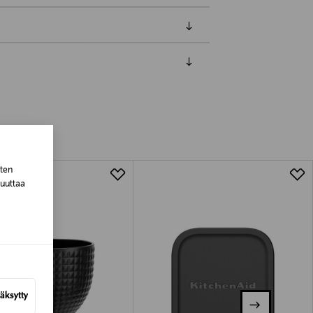
luessa tuotteen vastaanottamisesta.
tuotteen koosta riippuen
lla valittuun osoitteeseen.
sten
muuttaa
äksytty