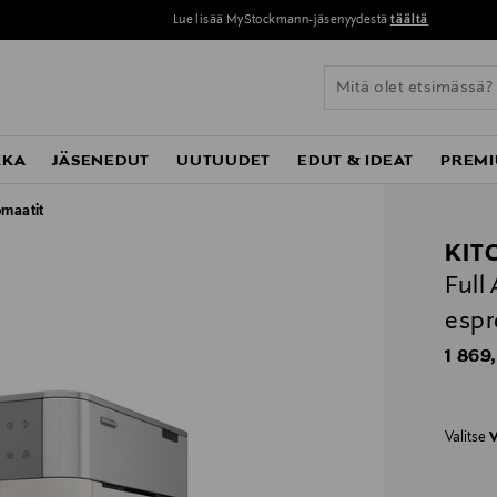
Lue lisää MyStockmann-jäsenyydestä
täältä
KKA
JÄSENEDUT
UUTUUDET
EDUT & IDEAT
PREMI
omaatit
KIT
Full
esp
Origin
1 869
Valitse
V