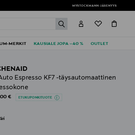
MYSTOCKMANN-JÄSENYYS
label.header.go
UM-MERKIT
KAUSIALE JOPA –40 %
OUTLET
CHENAID
 Auto Espresso KF7 -täysautomaattinen
ressokone
al Price
,00 €
ETUKUPONKITUOTE
äri