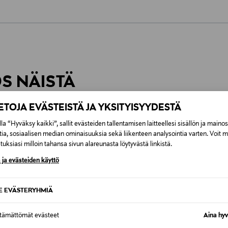
0,00 €
inen tilaukseesi. Voit palauttaa tilaamasi tuotteen 30 vuorokauden ku
0,00 € – 4,90 €
rvitse ilmoittaa palautuksesta etukäteen.
ÖS NÄISTÄ
7,90 €–50,00 € kuljetusyhtiöstä ja 
IETOJA EVÄSTEISTÄ JA YKSITYISYYDESTÄ
Alk. 6,90 €, kun toimitus on saatavi
la “Hyväksy kaikki”, sallit evästeiden tallentamisen laitteellesi sisällön ja maino
tia, sosiaalisen median ominaisuuksia sekä liikenteen analysointia varten. Voit 
uksiasi milloin tahansa sivun alareunasta löytyvästä linkistä.
 ja evästeiden käyttö
SE EVÄSTERYHMIÄ
ttämättömät evästeet
Aina hyv