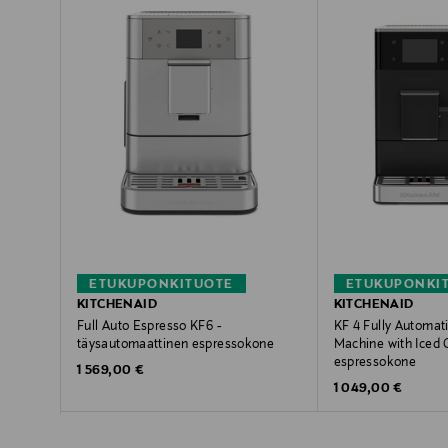
ETUKUPONKITUOTE
ETUKUPONKI
KITCHENAID
KITCHENAID
Full Auto Espresso KF6 -
KF 4 Fully Automat
täysautomaattinen espressokone
Machine with Iced 
espressokone
Original Price
1 569,00 €
Original Price
1 049,00 €