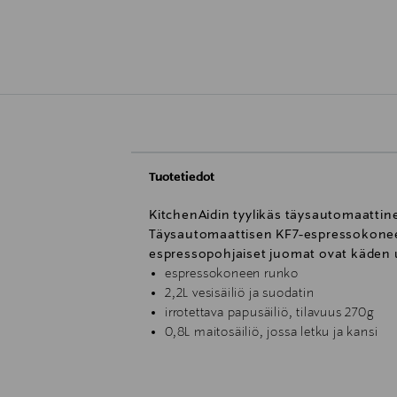
Tuotetiedot
KitchenAidin tyylikäs täysautomaattin
Täysautomaattisen KF7-espressokoneen
espressopohjaiset juomat ovat käden 
espressokoneen runko
2,2L vesisäiliö ja suodatin
irrotettava papusäiliö, tilavuus 270g
0,8L maitosäiliö, jossa letku ja kansi
puhdistustabletit, 8 kpl:n pakkaus
lusikka
veden kovuuden testiliuska