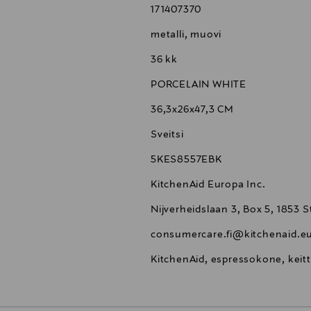
171407370
paketti
metalli, muovi
36 kk
PORCELAIN WHITE
36,3x26x47,3 CM
Sveitsi
5KES8557EBK
KitchenAid Europa Inc.
Nijverheidslaan 3, Box 5, 1853
consumercare.fi@kitchenaid.e
KitchenAid, espressokone, keitti