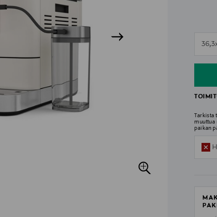
n
36,3
n
TOIMIT
Tarkista
muuttua 
paikan p
H
MAK
PAK