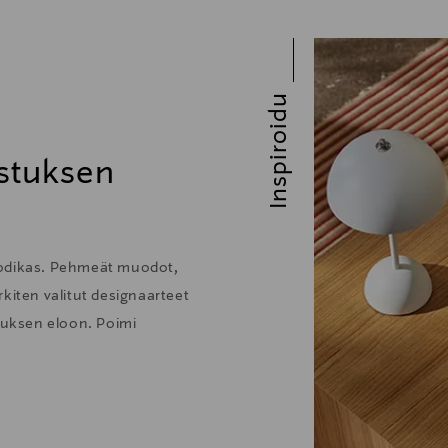
Inspiroidu
stuksen
kodikas. Pehmeät muodot,
kiten valitut designaarteet
stuksen eloon. Poimi