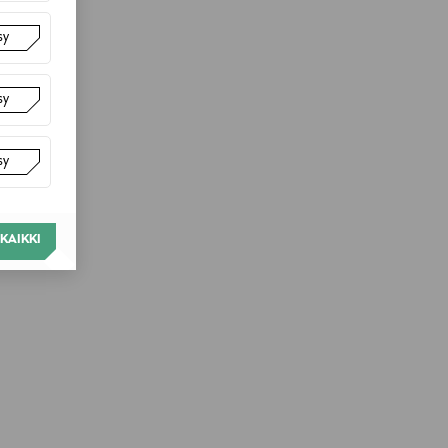
sy
sy
sy
KAIKKI