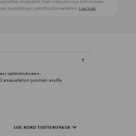
kannattaa shoppailla! Saat maksuttoman toimituksen
kien tavaratalojen pakettiautomaatteihin.
Lue lisää
iesi valmistukseen.
0 esiasetetun juoman avulla
LUE KOKO TUOTEKUVAUS