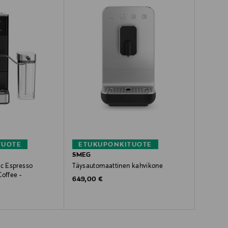
TUOTE
ETUKUPONKITUOTE
SMEG
ic Espresso
Täysautomaattinen kahvikone
Coffee -
Original Price
649,00 €