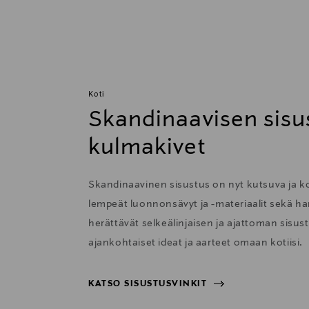
Koti
Skandinaavisen sisu
kulmakivet
Skandinaavinen sisustus on nyt kutsuva ja 
lempeät luonnonsävyt ja -materiaalit sekä har
herättävät selkeälinjaisen ja ajattoman sisu
ajankohtaiset ideat ja aarteet omaan kotiisi.
KATSO SISUSTUSVINKIT