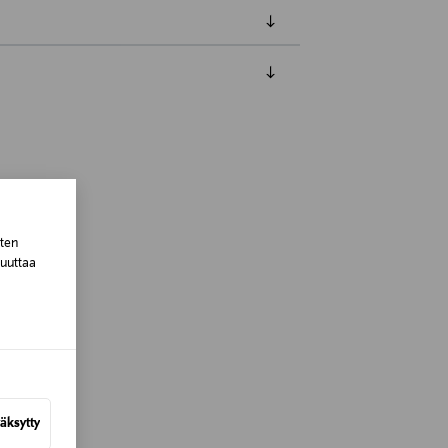
luessa tuotteen vastaanottamisesta.
tuotteen koosta riippuen
lla valittuun osoitteeseen.
sten
muuttaa
äksytty