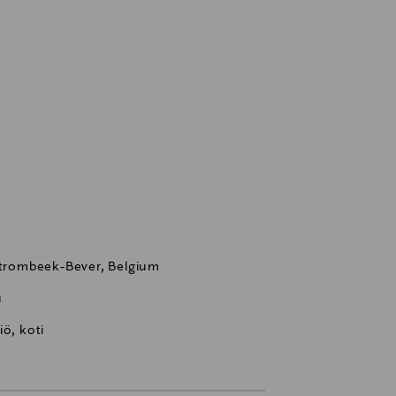
 Strombeek-Bever, Belgium
u
ö, koti