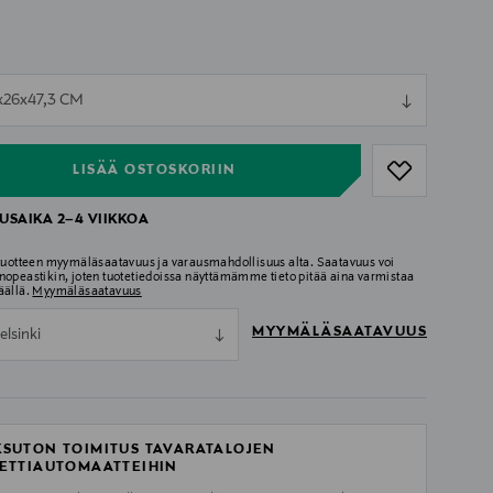
ull
x26x47,3 CM
ull
LISÄÄ OSTOSKORIIN
USAIKA 2–4 VIIKKOA
 tuotteen myymäläsaatavuus ja varausmahdollisuus alta. Saatavuus voi
nopeastikin, joten tuotetiedoissa näyttämämme tieto pitää aina varmistaa
äällä.
Myymäläsaatavuus
MYYMÄLÄSAATAVUUS
elsinki
SUTON TOIMITUS TAVARATALOJEN
ETTIAUTOMAATTEIHIN