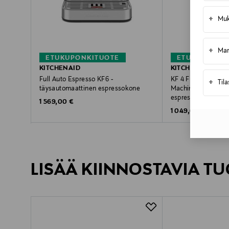
+
Muk
+
Mar
ETUKUPONKITUOTE
ETUKUPONKI
KITCHENAID
KITCHENAID
Full Auto Espresso KF6 -
KF 4 Fully Automat
+
Til
täysautomaattinen espressokone
Machine with Iced 
espressokone
Original Price
1 569,00 €
Original Price
1 049,00 €
LISÄÄ KIINNOSTAVIA TU