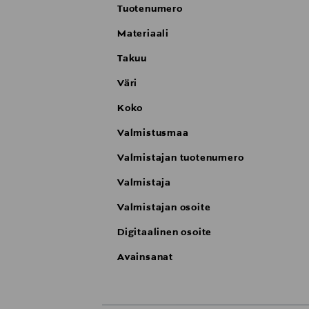
Tuotenumero
Kitchenaid x Illy Espresso Exploration -
Materiaali
Takuu
Väri
Koko
Valmistusmaa
Valmistajan tuotenumero
Valmistaja
Valmistajan osoite
Digitaalinen osoite
Avainsanat