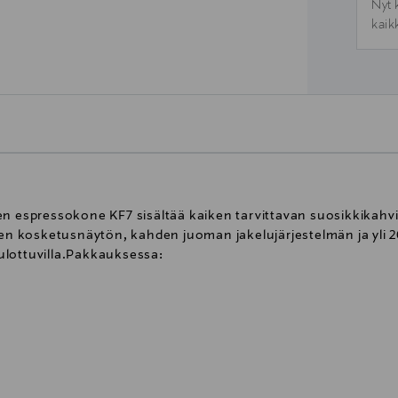
Nyt 
kaik
en espressokone KF7 sisältää kaiken tarvittavan suosikkikahv
 kosketusnäytön, kahden juoman jakelujärjestelmän ja yli 2
ulottuvilla.Pakkauksessa: