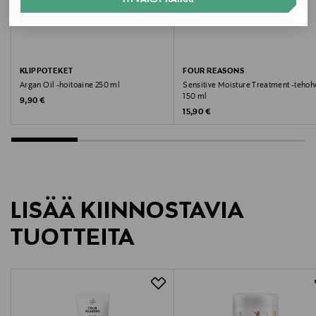
Valmistaja
Jonmax Oy
Valmistajan osoite
KLIPPOTEKET
FOUR REASONS
Argan Oil -hoitoaine 250 ml
Sensitive Moisture Treatment -tehoh
PL 4, 00251, Helsinki, Finland
150 ml
Original Price
9,90 €
Original Price
15,90 €
Digitaalinen osoite
info@jonmax.fi
LISÄÄ KIINNOSTAVIA
TUOTTEITA