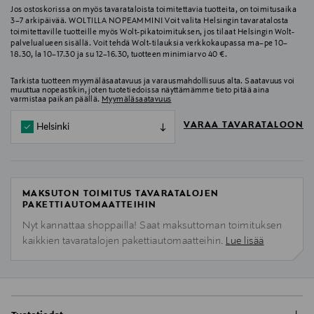
Jos ostoskorissa on myös tavarataloista toimitettavia tuotteita, on toimitusaika
3–7 arkipäivää. WOLTILLA NOPEAMMIN! Voit valita Helsingin tavaratalosta
toimitettaville tuotteille myös Wolt-pikatoimituksen, jos tilaat Helsingin Wolt-
palvelualueen sisällä. Voit tehdä Wolt-tilauksia verkkokaupassa ma–pe 10–
18.30, la 10–17.30 ja su 12–16.30, tuotteen minimiarvo 40 €.
Tarkista tuotteen myymäläsaatavuus ja varausmahdollisuus alta. Saatavuus voi
muuttua nopeastikin, joten tuotetiedoissa näyttämämme tieto pitää aina
varmistaa paikan päällä.
Myymäläsaatavuus
VARAA TAVARATALOON
Helsinki
MAKSUTON TOIMITUS TAVARATALOJEN
PAKETTIAUTOMAATTEIHIN
Nyt kannattaa shoppailla! Saat maksuttoman toimituksen
kaikkien tavaratalojen pakettiautomaatteihin.
Lue lisää