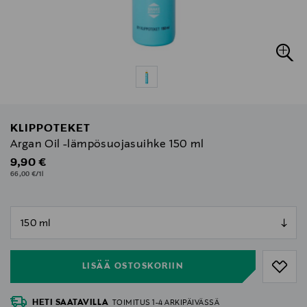
KLIPPOTEKET
Argan Oil -lämpösuojasuihke 150 ml
Original Price
9,90 €
66,00 €/1l
null
null
LISÄÄ OSTOSKORIIN
HETI SAATAVILLA
TOIMITUS 1-4 ARKIPÄIVÄSSÄ