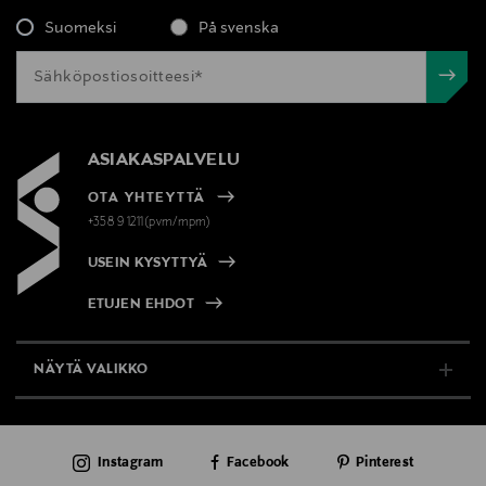
Suomeksi
På svenska
ASIAKASPALVELU
OTA YHTEYTTÄ
+358 9 1211(pvm/mpm)
USEIN KYSYTTYÄ
ETUJEN EHDOT
NÄYTÄ VALIKKO
TUKI & INFO
Instagram
Facebook
Pinterest
AJANKOHTAISTA