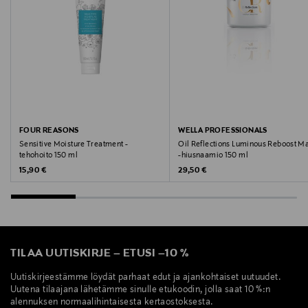
FOUR REASONS
WELLA PROFESSIONALS
Sensitive Moisture Treatment -
Oil Reflections Luminous Reboost M
tehohoito 150 ml
-hiusnaamio 150 ml
Original Price
Original Price
15,90 €
29,50 €
TILAA UUTISKIRJE
–
ETUSI
–
10 %
Uutiskirjeestämme löydät parhaat edut ja ajankohtaiset uutuudet.
Uutena tilaajana lähetämme sinulle etukoodin, jolla saat 10 %:n
alennuksen normaalihintaisesta kertaostoksesta.