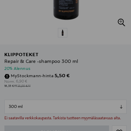
KLIPPOTEKET
Repair & Care -shampoo 300 ml
20% Alennus
Discounted Price
5,50 €
MyStockmann-hinta
Original Price
6,90 €
Norm.
18,33 €/1l
23,00 €/1l
null
null
Ei saatavilla verkkokaupasta. Tarkista tuotteen myymäläsaatavuus alta.