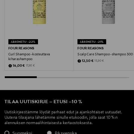
JÄSENETU –22%
JÄSENETU –21%
FOUR REASONS
FOUR REASONS
Curl Shampoo -kosteuttava
Scalp Care Shampoo -shampoo 300
kiharashampoo
Discounted Price
Original Price
12,50 €
15,90 €
Discounted Price
Original Price
14,00 €
17,90 €
TILAA UUTISKIRJE
–
ETUSI
–
10 %
Uutiskirjeestämme löydät parhaat edut ja ajankohtaiset uutuudet.
Uutena tilaajana lähetämme sinulle etukoodin, jolla saat 10 %:n
alennuksen normaalihintaisesta kertaostoksesta.
Suomeksi
På svenska