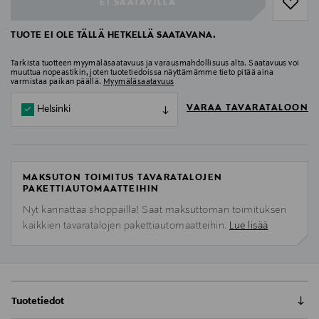
EI SAATAVILLA
TUOTE EI OLE TÄLLÄ HETKELLÄ SAATAVANA.
Tarkista tuotteen myymäläsaatavuus ja varausmahdollisuus alta. Saatavuus voi
muuttua nopeastikin, joten tuotetiedoissa näyttämämme tieto pitää aina
varmistaa paikan päällä.
Myymäläsaatavuus
VARAA TAVARATALOON
Helsinki
MAKSUTON TOIMITUS TAVARATALOJEN
PAKETTIAUTOMAATTEIHIN
Nyt kannattaa shoppailla! Saat maksuttoman toimituksen
kaikkien tavaratalojen pakettiautomaatteihin.
Lue lisää
Tuotetiedot