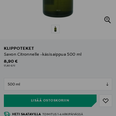
KLIPPOTEKET
Savon Citronnelle -käsisaippua 500 ml
Original Price
8,90 €
17,80 €/1l
null
null
LISÄÄ OSTOSKORIIN
HETI SAATAVILLA
TOIMITUS 1-4 ARKIPÄIVÄSSÄ