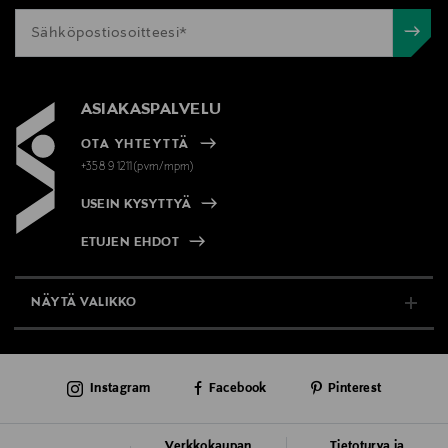
ASIAKASPALVELU
OTA YHTEYTTÄ
+358 9 1211(pvm/mpm)
USEIN KYSYTTYÄ
ETUJEN EHDOT
NÄYTÄ VALIKKO
TUKI & INFO
Instagram
Facebook
Pinterest
AJANKOHTAISTA
PALVELUT
Verkkokaupan
Tietoturva ja