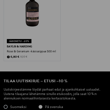
JÄSENETU –20%
BAYLIS & HARDING
Rose & Geranium -käsisaippua 500 ml
Discounted Price
Original Price
6,80 €
8,50 €
TILAA UUTISKIRJE
–
ETUSI
–
10 %
Uutiskirjeestämme löydät parhaat edut ja ajankohtaiset uutuudet.
Uutena tilaajana lähetämme sinulle etukoodin, jolla saat 10 %:n
alennuksen normaalihintaisesta kertaostoksesta.
Suomeksi
På svenska