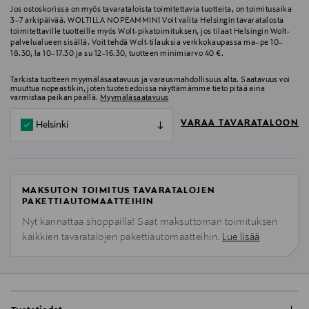
Jos ostoskorissa on myös tavarataloista toimitettavia tuotteita, on toimitusaika
3–7 arkipäivää. WOLTILLA NOPEAMMIN! Voit valita Helsingin tavaratalosta
toimitettaville tuotteille myös Wolt-pikatoimituksen, jos tilaat Helsingin Wolt-
palvelualueen sisällä. Voit tehdä Wolt-tilauksia verkkokaupassa ma–pe 10–
18.30, la 10–17.30 ja su 12–16.30, tuotteen minimiarvo 40 €.
Tarkista tuotteen myymäläsaatavuus ja varausmahdollisuus alta. Saatavuus voi
muuttua nopeastikin, joten tuotetiedoissa näyttämämme tieto pitää aina
varmistaa paikan päällä.
Myymäläsaatavuus
VARAA TAVARATALOON
Helsinki
MAKSUTON TOIMITUS TAVARATALOJEN
PAKETTIAUTOMAATTEIHIN
Nyt kannattaa shoppailla! Saat maksuttoman toimituksen
kaikkien tavaratalojen pakettiautomaatteihin.
Lue lisää