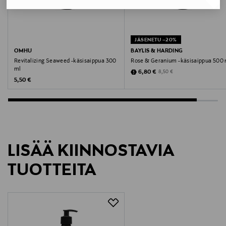
500 ml
Valmistusmaa
JÄSENETU –20%
Suomi
OMHU
BAYLIS & HARDING
Revitalizing Seaweed -käsisaippua 300
Rose & Geranium -käsisaippua 500 
Valmistajan tuotenumero
ml
Discounted Price
Original Price
6,80 €
8,50 €
Original Price
5,50 €
220-12
Valmistaja
Jonmax Oy
LISÄÄ KIINNOSTAVIA
Valmistajan osoite
TUOTTEITA
PL 4, 00251, Helsinki, Finland
Digitaalinen osoite
info@jonmax.fi