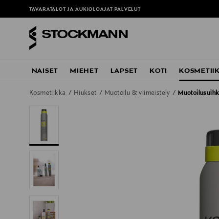
TAVARATALOT JA AUKIOLOAJAT
PALVELUT
NAISET
MIEHET
LAPSET
KOTI
KOSMETII
Kosmetiikka
Hiukset
Muotoilu & viimeistely
Muotoilusuih