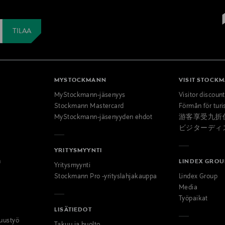
MYSTOCKMANN
VISIT STOCK
MyStockmann-jäsenyys
Visitor discoun
Stockmann Mastercard
Förmån för turi
MyStockmann-jäsenyyden ehdot
游客享受九折
ビジターディ
YRITYSMYYNTI
n
LINDEX GROU
Yritysmyynti
Stockmann Pro -yrityslahjakauppa
Lindex Group
Media
Työpaikat
LISÄTIEDOT
uustyö
Takuu ja huolto