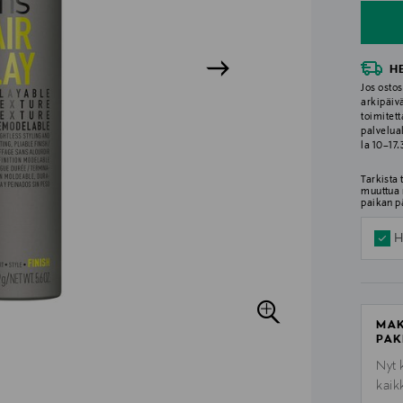
H
Jos ostos
arkipäiv
toimitett
palvelua
la 10–17
Tarkista
muuttua 
paikan p
H
MAK
PAK
Nyt 
kaik