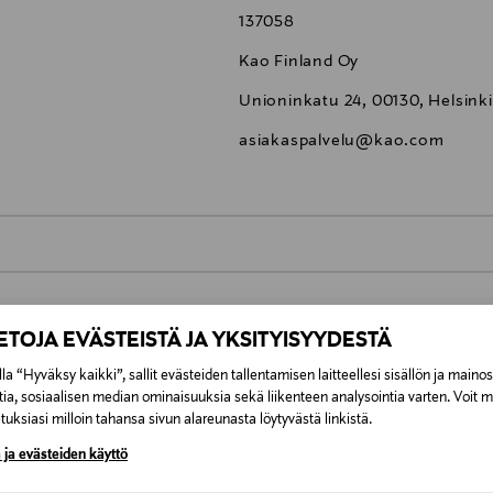
137058
Kao Finland Oy
Unioninkatu 24, 00130, Helsinki
asiakaspalvelu@kao.com
0,00 €
IETOJA EVÄSTEISTÄ JA YKSITYISYYDESTÄ
inen tilaukseesi. Voit palauttaa tilaamasi tuotteen 30 vuorokauden ku
0,00 € – 4,90 €
lee palauttaa avaamattomissa alkuperäispakkauksissaan ja palautetta
la “Hyväksy kaikki”, sallit evästeiden tallentamisen laitteellesi sisällön ja maino
ÖS NÄISTÄ
tia, sosiaalisen median ominaisuuksia sekä liikenteen analysointia varten. Voit 
7,90 €–50,00 € kuljetusyhtiöstä ja 
uksiasi milloin tahansa sivun alareunasta löytyvästä linkistä.
 ja evästeiden käyttö
Alk. 6,90 €, kun toimitus on saatavi