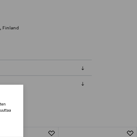
, Finland
luessa tuotteen vastaanottamisesta.
van tuotteen sinetin tulee olla ehjä.
sten
muuttaa
tuotteen koosta riippuen
lla valittuun osoitteeseen.