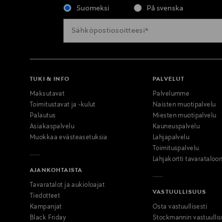
Suomeksi
På svenska
TUKI & INFO
PALVELUT
Maksutavat
Palvelumme
Toimitustavat ja -kulut
Naisten muotipalvelu
Palautus
Miesten muotipalvelu
Asiakaspalvelu
Kauneuspalvelu
Muokkaa evästeasetuksia
Lahjapalvelu
Toimituspalvelu
Lahjakortti tavarataloo
AJANKOHTAISTA
Tavaratalot ja aukioloajat
VASTUULLISUUS
Tiedotteet
Kampanjat
Osta vastuullisesti
Black Friday
Stockmannin vastuullis