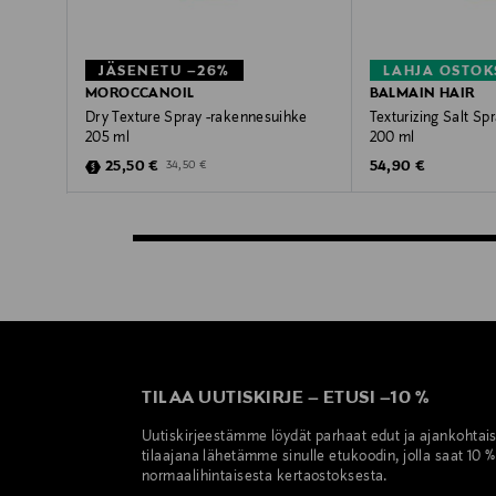
JÄSENETU –26%
LAHJA OSTOK
MOROCCANOIL
BALMAIN HAIR
Dry Texture Spray -rakennesuihke
Texturizing Salt Sp
205 ml
200 ml
Discounted Price
Original Price
Original Price
25,50 €
54,90 €
34,50 €
TILAA UUTISKIRJE
–
ETUSI
–
10 %
Uutiskirjeestämme löydät parhaat edut ja ajankohtai
tilaajana lähetämme sinulle etukoodin, jolla saat 10 
normaalihintaisesta kertaostoksesta.