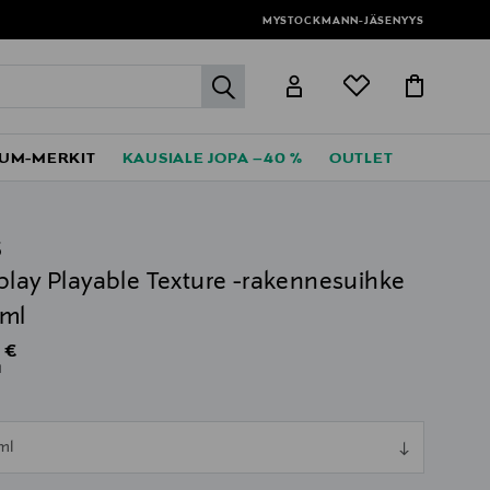
MYSTOCKMANN-JÄSENYYS
label.header.go
UM-MERKIT
KAUSIALE JOPA –40 %
OUTLET
S
play Playable Texture -rakennesuihke
 ml
al Price
 €
l
ull
ml
ull