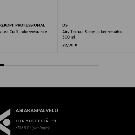
RZKOPF PROFESSIONAL
DS
xture Craft -rakennesuihke
Airy Texture Spray -rakennesuihke
300 ml
 Price
Original Price
22,90 €
ASIAKASPALVELU
OTA YHTEYTTÄ
+358 9 1211(pvm/mpm)