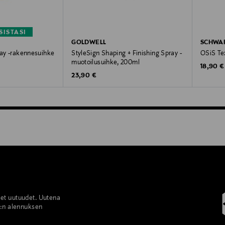
SISTASI
GOLDWELL
SCHWA
ray -rakennesuihke
StyleSign Shaping + Finishing Spray -
OSiS Te
muotoilusuihke, 200ml
Original
18,90 €
Original Price
23,90 €
set uutuudet. Uutena
%:n alennuksen