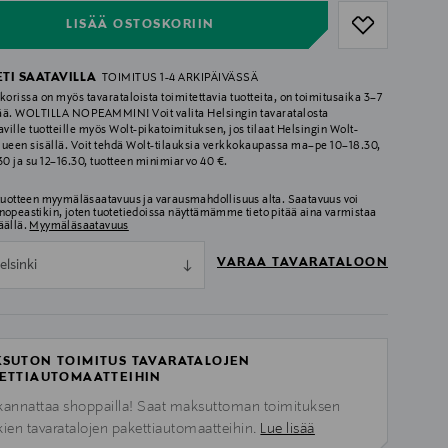
LISÄÄ OSTOSKORIIN
ETI SAATAVILLA
TOIMITUS 1-4 ARKIPÄIVÄSSÄ
korissa on myös tavarataloista toimitettavia tuotteita, on toimitusaika 3–7
ää. WOLTILLA NOPEAMMIN! Voit valita Helsingin tavaratalosta
aville tuotteille myös Wolt-pikatoimituksen, jos tilaat Helsingin Wolt-
lueen sisällä. Voit tehdä Wolt-tilauksia verkkokaupassa ma–pe 10–18.30,
.30 ja su 12–16.30, tuotteen minimiarvo 40 €.
 tuotteen myymäläsaatavuus ja varausmahdollisuus alta. Saatavuus voi
nopeastikin, joten tuotetiedoissa näyttämämme tieto pitää aina varmistaa
äällä.
Myymäläsaatavuus
VARAA TAVARATALOON
elsinki
SUTON TOIMITUS TAVARATALOJEN
ETTIAUTOMAATTEIHIN
kannattaa shoppailla! Saat maksuttoman toimituksen
kien tavaratalojen pakettiautomaatteihin.
Lue lisää