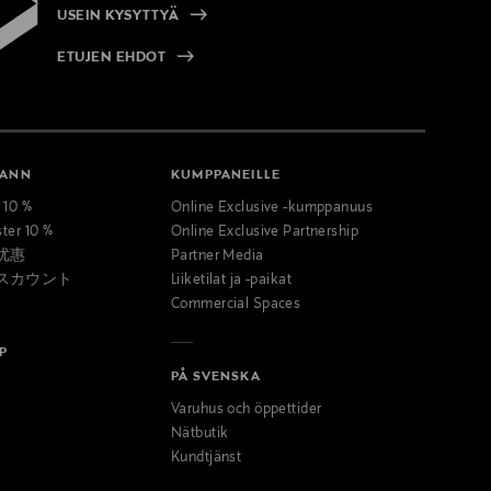
USEIN KYSYTTYÄ
ETUJEN EHDOT
MANN
KUMPPANEILLE
t 10 %
Online Exclusive -kumppanuus
ster 10 %
Online Exclusive Partnership
优惠
Partner Media
スカウント
Liiketilat ja -paikat
Commercial Spaces
P
PÅ SVENSKA
Varuhus och öppettider
Nätbutik
Kundtjänst