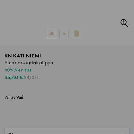
KN KATI NIEMI
Eleanor-aurinkolippa
40% Alennus
Original Price
Discounted Price
35,40 €
59,00 €
Valitse
Väri
null