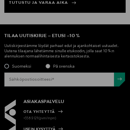
TUTUSTU JA VARAA AIKA
TILAA UUTISKIRJE
–
ETUSI
–
10 %
Uutiskirjeestämme löydät parhaat edut ja ajankohtaiset uutuudet.
Uutena tilaajana lähetämme sinulle etukoodin, jolla saat 10 %:n
alennuksen normaalihintaisesta kertaostoksesta.
Suomeksi
På svenska
ASIAKASPALVELU
OTA YHTEYTTÄ
+358 9 1211(pvm/mpm)
USEIN KYSYTTYÄ