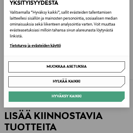
YKSITYISYYDESTÄ
Väri
Valitsemalla “Hyväksy kaikki”, sallit evästeiden tallentamisen
laitteellesi sisällön ja mainosten personointia, sosiaalisen median
12 BEIGE
ominaisuuksia sekä liikenteen analysointia varten. Voit muuttaa
evästeasetuksiasi milloin tahansa sivun alareunasta löytyvästä
Koko
linkistä.
58
Tietoturva ja evästeiden käyttö
ALE –40%
ALE –40%
Valmistusmaa
KN KATI NIEMI
KN KATI NIEMI
MUOKKAA ASETUKSIA
Alma Sievä -ämpärihattu
Sumu Flower -olkihattu
Italia
Discounted Price
Discounted Price
Original Price
Original Price
35,40 €
41,40 €
59,00 €
69,00 €
HYLKÄÄ KAIKKI
Valmistajan tuotenumero
SS26031
HYVÄKSY KAIKKI
Valmistaja
LISÄÄ KIINNOSTAVIA
Jorretuote OY
TUOTTEITA