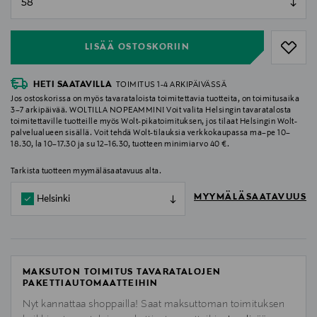
null
LISÄÄ OSTOSKORIIN
HETI SAATAVILLA
TOIMITUS 1-4 ARKIPÄIVÄSSÄ
Jos ostoskorissa on myös tavarataloista toimitettavia tuotteita, on toimitusaika
3–7 arkipäivää. WOLTILLA NOPEAMMIN! Voit valita Helsingin tavaratalosta
toimitettaville tuotteille myös Wolt-pikatoimituksen, jos tilaat Helsingin Wolt-
palvelualueen sisällä. Voit tehdä Wolt-tilauksia verkkokaupassa ma–pe 10–
18.30, la 10–17.30 ja su 12–16.30, tuotteen minimiarvo 40 €.
Tarkista tuotteen myymäläsaatavuus alta.
MYYMÄLÄSAATAVUUS
Helsinki
MAKSUTON TOIMITUS TAVARATALOJEN
PAKETTIAUTOMAATTEIHIN
Nyt kannattaa shoppailla! Saat maksuttoman toimituksen