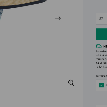
n
57
n
H
Jos ostos
arkipäiv
toimitett
palvelua
la 10–17
Tarkista
H