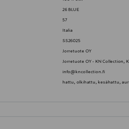
26 BLUE
57
Italia
SS26025
Jorretuote OY
Jorretuote OY - KN Collection, 
info@kncollection.fi
hattu, olkihattu, kesähattu, au
0,00 €