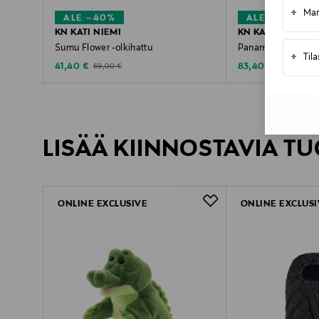
+
Mar
ALE –40%
ALE –40%
KN KATI NIEMI
KN KATI NIEMI
Sumu Flower -olkihattu
Panama Teo -olkih
+
Til
Discounted Price
Discounted Price
Original Price
Original Pric
41,40 €
83,40 €
69,00 €
139,00 €
LISÄÄ KIINNOSTAVIA TU
ONLINE EXCLUSIVE
ONLINE EXCLUSI