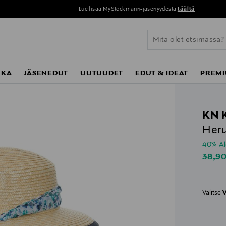
Lue lisää MyStockmann-jäsenyydestä
täältä
KKA
JÄSENEDUT
UUTUUDET
EDUT & IDEAT
PREMI
KN 
Heru
40% A
Disco
38,9
Valitse
V