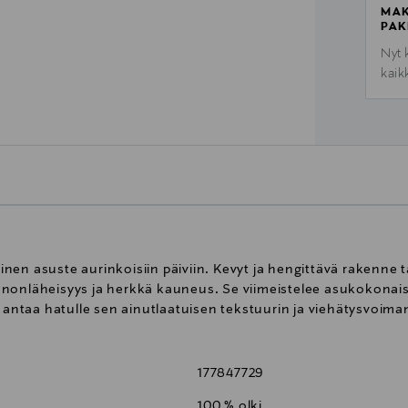
MAK
PAK
Nyt 
kaik
ellinen asuste aurinkoisiin päiviin. Kevyt ja hengittävä raken
nonläheisyys ja herkkä kauneus. Se viimeistelee asukokonaisu
i antaa hatulle sen ainutlaatuisen tekstuurin ja viehätysvoima
177847729
100 % olki