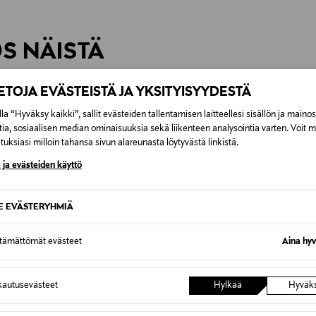
inen tilaukseesi. Voit palauttaa tilaamasi tuotteen 30 vuorokauden ku
0,00 € – 4,90 €
rvitse ilmoittaa palautuksesta etukäteen.
ÖS NÄISTÄ
7,90 €–50,00 € kuljetusyhtiöstä ja 
IETOJA EVÄSTEISTÄ JA YKSITYISYYDESTÄ
Alk. 6,90 €, kun toimitus on saatavi
la “Hyväksy kaikki”, sallit evästeiden tallentamisen laitteellesi sisällön ja maino
tia, sosiaalisen median ominaisuuksia sekä liikenteen analysointia varten. Voit 
uksiasi milloin tahansa sivun alareunasta löytyvästä linkistä.
 ja evästeiden käyttö
SE EVÄSTERYHMIÄ
ttämättömät evästeet
Aina hyv
autusevästeet
Hylkää
Hyväk