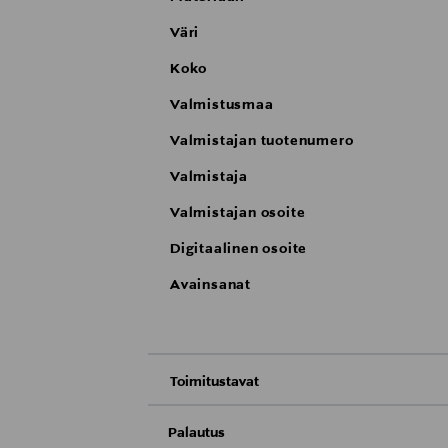
Väri
Koko
Valmistusmaa
Valmistajan tuotenumero
Valmistaja
Valmistajan osoite
Digitaalinen osoite
Avainsanat
Toimitustavat
Nouto tavaratalosta
Palautus