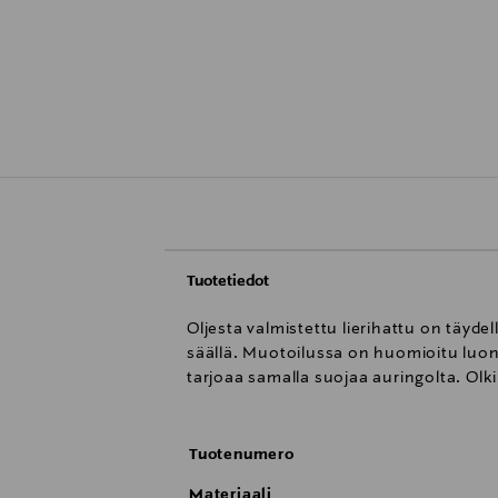
Tuotetiedot
Oljesta valmistettu lierihattu on täyd
säällä. Muotoilussa on huomioitu luon
tarjoaa samalla suojaa auringolta. Olk
Tuotenumero
Materiaali