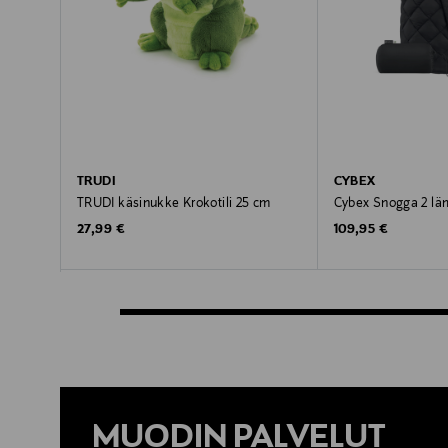
TRUDI
CYBEX
TRUDI käsinukke Krokotili 25 cm
Cybex Snogga 2 lä
Original Price
Original Price
27,99 €
109,95 €
MUODIN PALVELUT