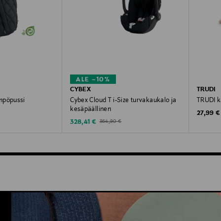
ALE –10%
CYBEX
TRUDI
mpöpussi
Cybex Cloud T i-Size turvakaukalo ja
TRUDI k
kesäpäällinen
Original
27,99 €
Discounted Price
Original Price
328,41 €
364,90 €