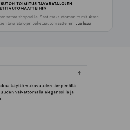
SUTON TOIMITUS TAVARATALOJEN
ETTIAUTOMAATTEIHIN
kannattaa shoppailla! Saat maksuttoman toimituksen
kien tavaratalojen pakettiautomaatteihin.
Lue lisää
ne takaa käyttömukavuuden lämpimällä
uden vaivattomalla eleganssilla ja
n.