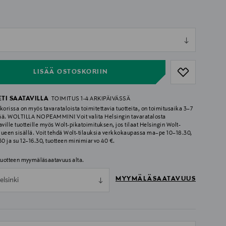
ull
ull
LISÄÄ OSTOSKORIIN
ETI SAATAVILLA
TOIMITUS 1-4 ARKIPÄIVÄSSÄ
korissa on myös tavarataloista toimitettavia tuotteita, on toimitusaika 3–7
ää. WOLTILLA NOPEAMMIN! Voit valita Helsingin tavaratalosta
aville tuotteille myös Wolt-pikatoimituksen, jos tilaat Helsingin Wolt-
lueen sisällä. Voit tehdä Wolt-tilauksia verkkokaupassa ma–pe 10–18.30,
.30 ja su 12–16.30, tuotteen minimiarvo 40 €.
 tuotteen myymäläsaatavuus alta.
MYYMÄLÄSAATAVUUS
elsinki