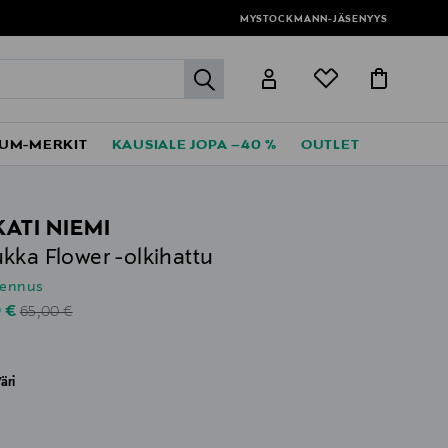
MYSTOCKMANN-JÄSENYYS
label.header.go
UM-MERKIT
KAUSIALE JOPA –40 %
OUTLET
KATI NIEMI
kka Flower -olkihattu
lennus
Original Price
unted Price
0 €
65,00 €
äri