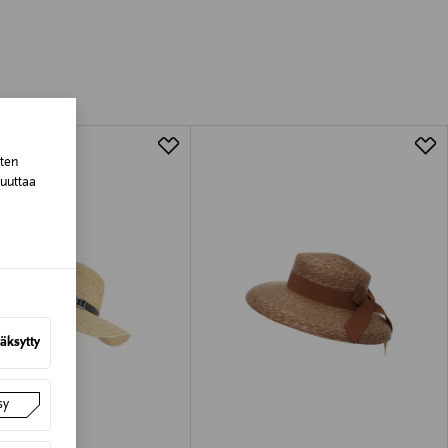
luessa tuotteen vastaanottamisesta.
tuotteen koosta riippuen
lla valittuun osoitteeseen.
sten
muuttaa
äksytty
sy