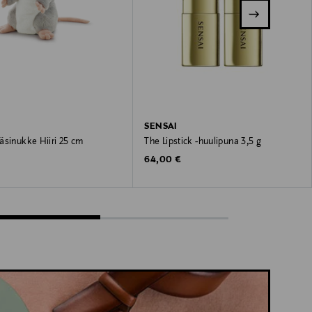
SENSAI
äsinukke Hiiri 25 cm
The Lipstick -huulipuna 3,5 g
 Price
Original Price
64,00 €