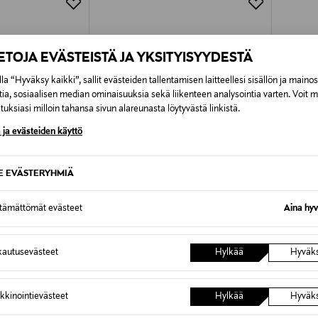
IETOJA EVÄSTEISTÄ JA YKSITYISYYDESTÄ
la “Hyväksy kaikki”, sallit evästeiden tallentamisen laitteellesi sisällön ja maino
tia, sosiaalisen median ominaisuuksia sekä liikenteen analysointia varten. Voit 
uksiasi milloin tahansa sivun alareunasta löytyvästä linkistä.
 ja evästeiden käyttö
SE EVÄSTERYHMIÄ
ttämättömät evästeet
Aina hyv
TUOTE
ETUKUPONKITUOTE
ALE 
TINEX
LIVLY
KONGES
autusevästeet
Hylkää
Hyväk
Pearls-haalari
Minnie-h
Original Price
Discoun
48,00 €
29,90 
kkinointievästeet
Hylkää
Hyväk