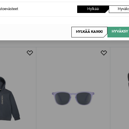
astoevästeet
Hylkää
Hyväk
OTTEITA
HYVÄKSY 
HYLKÄÄ KAIKKI