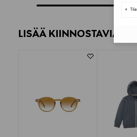
+
Til
LISÄÄ KIINNOSTAVIA TU