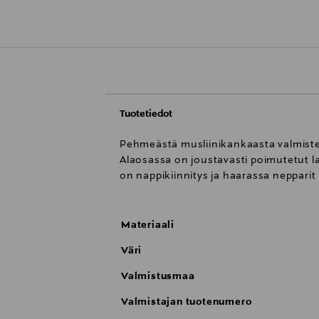
Tuotetiedot
Pehmeästä musliinikankaasta valmistett
Alaosassa on joustavasti poimutetut 
on nappikiinnitys ja haarassa neppari
Materiaali
Väri
Valmistusmaa
Valmistajan tuotenumero