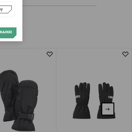
sy
KAIKKI