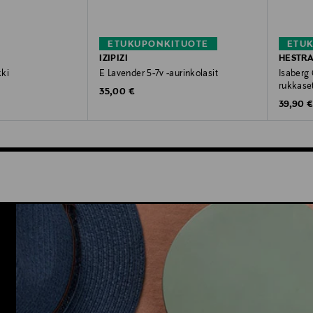
ETUKUPONKITUOTE
ETU
IZIPIZI
HESTR
kki
E Lavender 5-7v -aurinkolasit
Isaberg 
rukkase
Original Price
e
35,00 €
Original
39,90 