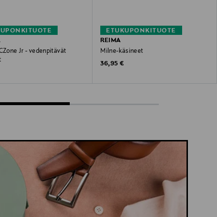
KUPONKITUOTE
ETUKUPONKITUOTE
A
REIMA
CZone Jr - vedenpitävät
Milne-käsineet
t
Original Price
36,95 €
 Price
€