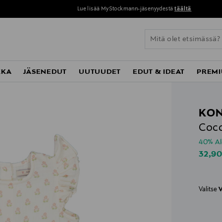
Lue lisää MyStockmann-jäsenyydestä
täältä
KKA
JÄSENEDUT
UUTUUDET
EDUT & IDEAT
PREMI
KON
Coco 
40% A
Disco
32,9
Valitse
V