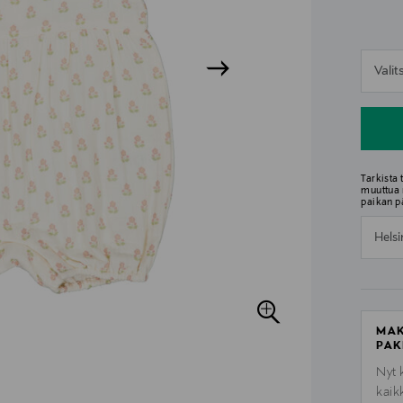
n
Vali
n
Tarkista
muuttua 
paikan p
Helsi
MAK
PAK
Nyt 
kaik