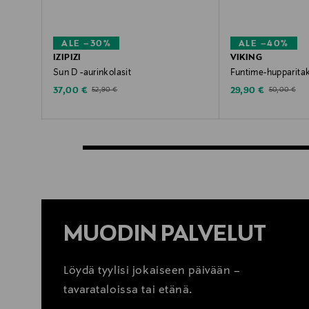
ALE –30%
ALE –40%
IZIPIZI
VIKING
Sun D -aurinkolasit
Funtime-hupparita
Discounted Price
Discounted Price
Original Price
Original Pric
37,00 €
29,90 €
52,90 €
50,00 €
MUODIN PALVELUT
Löydä tyylisi jokaiseen päivään –
tavarataloissa tai etänä.