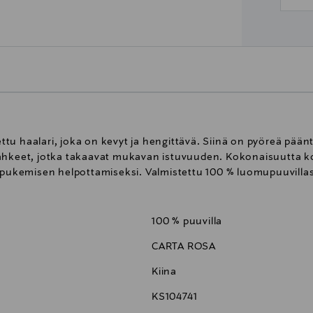
u haalari, joka on kevyt ja hengittävä. Siinä on pyöreä pääntie
lahkeet, jotka takaavat mukavan istuvuuden. Kokonaisuutta k
t pukemisen helpottamiseksi. Valmistettu 100 % luomupuuvillas
100 % puuvilla
CARTA ROSA
Kiina
KS104741