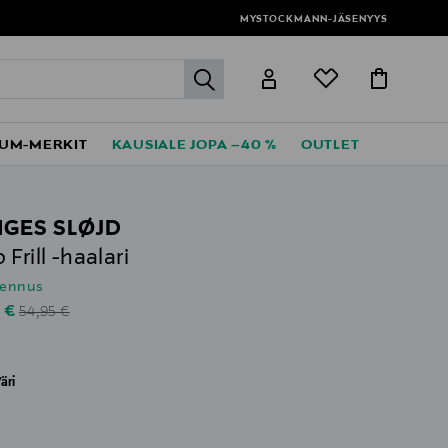
MYSTOCKMANN-JÄSENYYS
label.header.go
UM-MERKIT
KAUSIALE JOPA –40 %
OUTLET
GES SLØJD
Frill -haalari
lennus
Original Price
unted Price
0 €
54,95 €
äri