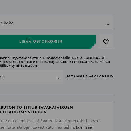
ull
tse koko
ull
LISÄÄ OSTOSKORIIN
 tuotteen myymäläsaatavuus ja varausmahdollisuus alta. Saatavuus voi
nopeastikin, joten tuotetiedoissa näyttämämme tieto pitää aina varmistaa
äällä.
Myymäläsaatavuus
MYYMÄLÄSAATAVUUS
nki
SUTON TOIMITUS TAVARATALOJEN
ETTIAUTOMAATTEIHIN
kannattaa shoppailla! Saat maksuttoman toimituksen
kien tavaratalojen pakettiautomaatteihin.
Lue lisää