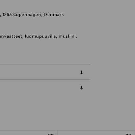
7, 1263 Copenhagen, Denmark
nvaatteet, luomupuuvilla, musliini,
luessa tuotteen vastaanottamisesta.
tuotteen koosta riippuen
lla valittuun osoitteeseen.