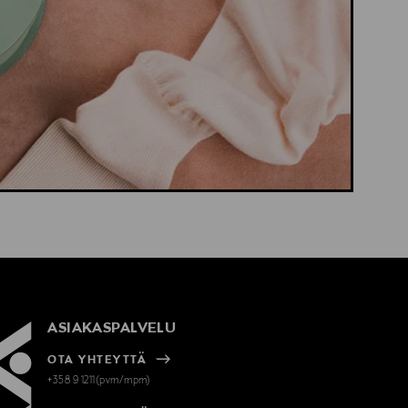
ASIAKASPALVELU
OTA YHTEYTTÄ
+358 9 1211(pvm/mpm)