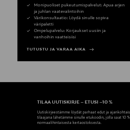
Monipuoliset pukeutumispalvelut: Apua arjen
ja juhlan vaatevalintoihin
Värikonsultaatio: Löydä sinulle sopiva
väripaletti
Ompelupalvelu: Korjaukset uusiin ja
vanhoihin vaatteisiisi
TUTUSTU JA VARAA AIKA
TILAA UUTISKIRJE
–
ETUSI
–
10 %
Uutiskirjeestämme löydät parhaat edut ja ajankohtai
tilaajana lähetämme sinulle etukoodin, jolla saat 10 
normaalihintaisesta kertaostoksesta.