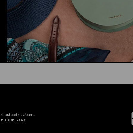
set uutuudet. Uutena
%:n alennuksen