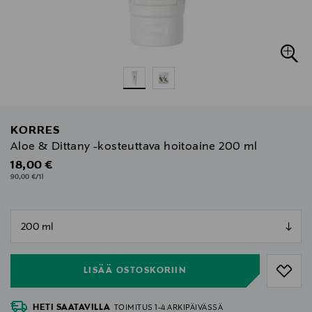
KORRES
Aloe & Dittany -kosteuttava hoitoaine 200 ml
Original Price
18,00 €
90,00 €/1l
null
null
LISÄÄ OSTOSKORIIN
HETI SAATAVILLA
TOIMITUS 1-4 ARKIPÄIVÄSSÄ