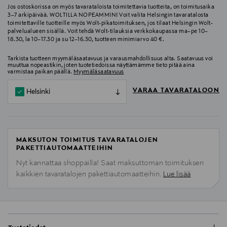
Jos ostoskorissa on myös tavarataloista toimitettavia tuotteita, on toimitusaika
3–7 arkipäivää. WOLTILLA NOPEAMMIN! Voit valita Helsingin tavaratalosta
toimitettaville tuotteille myös Wolt-pikatoimituksen, jos tilaat Helsingin Wolt-
palvelualueen sisällä. Voit tehdä Wolt-tilauksia verkkokaupassa ma–pe 10–
18.30, la 10–17.30 ja su 12–16.30, tuotteen minimiarvo 40 €.
Tarkista tuotteen myymäläsaatavuus ja varausmahdollisuus alta. Saatavuus voi
muuttua nopeastikin, joten tuotetiedoissa näyttämämme tieto pitää aina
varmistaa paikan päällä.
Myymäläsaatavuus
VARAA TAVARATALOON
Helsinki
MAKSUTON TOIMITUS TAVARATALOJEN
PAKETTIAUTOMAATTEIHIN
Nyt kannattaa shoppailla! Saat maksuttoman toimituksen
kaikkien tavaratalojen pakettiautomaatteihin.
Lue lisää