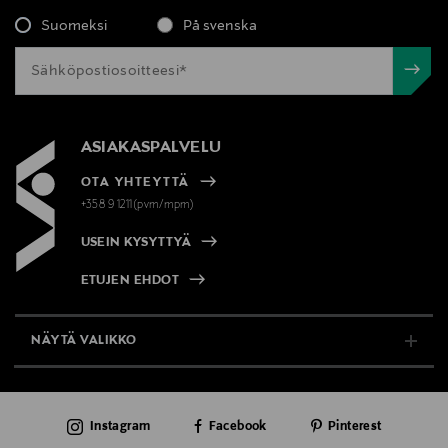
Suomeksi
På svenska
ASIAKASPALVELU
OTA YHTEYTTÄ
+358 9 1211(pvm/mpm)
USEIN KYSYTTYÄ
ETUJEN EHDOT
NÄYTÄ VALIKKO
TUKI & INFO
Instagram
Facebook
Pinterest
AJANKOHTAISTA