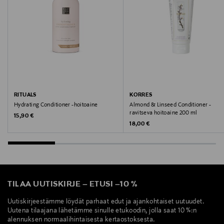
Syriaca Extract, Sodium Gluceptate.
Valmistusmaa
Kreikka
Valmistaja
Korres Finland
RITUALS
KORRES
Hydrating Conditioner -hoitoaine
Almond & Linseed Conditioner -
Valmistajan osoite
ravitseva hoitoaine 200 ml
Original Price
15,90 €
Original Price
18,00 €
Lönnrotinkatu 43a, 00180 Helsinki, Finland
Digitaalinen osoite
info@korres.fi
TILAA UUTISKIRJE
–
ETUSI
–
10 %
Uutiskirjeestämme löydät parhaat edut ja ajankohtaiset uutuudet.
Uutena tilaajana lähetämme sinulle etukoodin, jolla saat 10 %:n
alennuksen normaalihintaisesta kertaostoksesta.