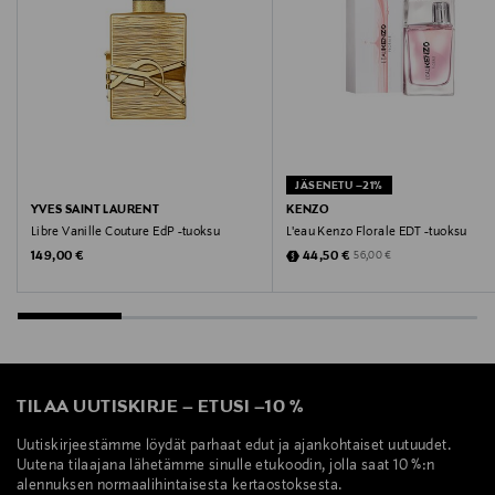
Valmistajan tuotenumero
21012122
Valmistaja
Korres Finland
JÄSENETU –21%
Valmistajan osoite
YVES SAINT LAURENT
KENZO
Lönnrotinkatu 43a, 00180 Helsinki, Finland
Libre Vanille Couture EdP -tuoksu
L'eau Kenzo Florale EDT -tuoksu
Original Price
Discounted Price
Original Price
149,00 €
44,50 €
56,00 €
Digitaalinen osoite
info@korres.fi
Avainsanat
TILAA UUTISKIRJE
–
ETUSI
–
10 %
KORRES, tuoksu, hajuvesi, roll-on
Uutiskirjeestämme löydät parhaat edut ja ajankohtaiset uutuudet.
Uutena tilaajana lähetämme sinulle etukoodin, jolla saat 10 %:n
alennuksen normaalihintaisesta kertaostoksesta.