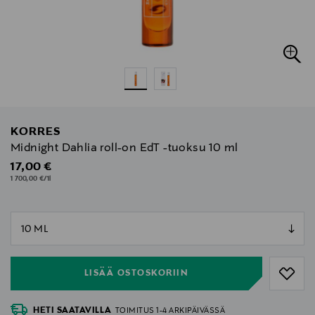
KORRES
Midnight Dahlia roll-on EdT -tuoksu 10 ml
Original Price
17,00 €
1 700,00 €/1l
null
null
LISÄÄ OSTOSKORIIN
HETI SAATAVILLA
TOIMITUS 1-4 ARKIPÄIVÄSSÄ