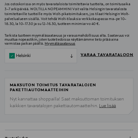
Jos ostoskorissa on myös tavarataloista toimitettavia tuotteita, on toimitusaika
3–7 arkipäivää. WOLTILLA NOPEAMMIN! Voit valita Helsingin tavaratalosta
toimitettaville tuotteille myös Wolt-pikatoimituksen, jos tilaat Helsingin Wolt-
palvelualueen sisällä. Voit tehdä Wolt-tilauksia verkkokaupassa ma–pe 10–
18.30, la 10–17.30 ja su 12–16.30, tuotteen minimiarvo 40 €.
Tarkista tuotteen myymäläsaatavuus ja varausmahdollisuus alta. Saatavuus voi
muuttua nopeastikin, joten tuotetiedoissa näyttämämme tieto pitää aina
varmistaa paikan päällä.
Myymäläsaatavuus
VARAA TAVARATALOON
Helsinki
MAKSUTON TOIMITUS TAVARATALOJEN
PAKETTIAUTOMAATTEIHIN
Nyt kannattaa shoppailla! Saat maksuttoman toimituksen
kaikkien tavaratalojen pakettiautomaatteihin.
Lue lisää