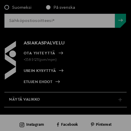
Suomeksi
På svenska
ASIAKASPALVELU
OTA YHTEYTTÄ
+358 9 1211(pvm/mpm)
USEIN KYSYTTYÄ
ETUJEN EHDOT
NÄYTÄ VALIKKO
TUKI & INFO
Instagram
Facebook
Pinterest
AJANKOHTAISTA