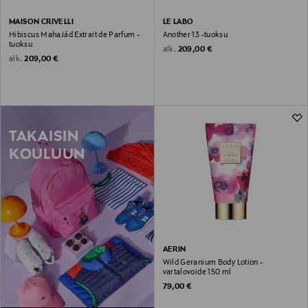
MAISON CRIVELLI
LE LABO
Hibiscus MahaJád Extrait de Parfum -
Another 13 -tuoksu
tuoksu
Original Price
alk.
209,00 €
Original Price
alk.
209,00 €
TAKAISIN
KOULUUN
AERIN
Wild Geranium Body Lotion -
vartalovoide 150 ml
Original Price
79,00 €