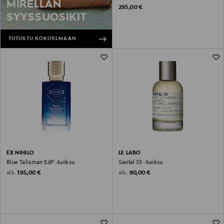
MIRELLAN
Original Price
295,00 €
SYYSSUOSIKIT
TUTUSTU KOKOELMAAN
EX NIHILO
LE LABO
Blue Talisman EdP -tuoksu
Santal 33 -tuoksu
Original Price
Original Price
alk.
alk.
195,00 €
90,00 €