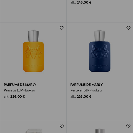
Original Price
alk.
245,00 €
PARFUMS DE MARLY
PARFUMS DE MARLY
Perseus EdP -tuoksu
Percival EdP -tuoksu
Original Price
Original Price
alk.
alk.
226,00 €
226,00 €