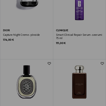
DIOR
CLINIQUE
Capture Night Creme -yövoide
Smart Clinical Repair Serum -seerumi
75 ml
Original Price
174,00 €
Original Price
111,00 €