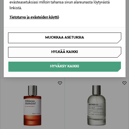
evästeasetuksiasi milloin tahansa sivun alareunasta löytyvästä
linkistä.
Tietoturva ja evästeiden käyttö
MUOKKAA ASETUKSIA
BYREDO
BYREDO
Bal d’Afrique Absolu -tuoksu
Mojave Ghost Absolu -tuoksu
HYLKÄÄ KAIKKI
Original Price
Original Price
alk.
215,00 €
215,00 €
HYVÄKSY KAIKKI