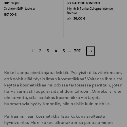
DIPTYQUE
JO MALONE LONDON
Orphéon EdP -tuoksu
Myrrh & Tonka Cologne Intense -
tuoksu
Original Price
187,00 €
Original Price
alk.
36,00 €
1
2
3
4
5
...
397
Kokeillaanpa pientä ajatusleikkiä. Pystyisitkö kuvittelemaan,
että voisit elää täysin ilman kosmetiikkaa? Valtaosa ihmisistä
käyttää kosmetiikkaa muodossa tai toisessa päivittäin, joten
harva varmasti luopuisi siitä ehdoin tahdoin. Onneksi sille ei
ole tarvetta, sillä laadukas kosmetiikka voi tarjota
huomattavia hyötyjä monille, niin naisille kuin miehille.
Parhaimmillaan kosmetiikka lisää kokonaisvaltaista
hyvinvointia. Moni kokee ulkonäköönsä panostaminen