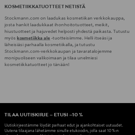
KOSMETIIKKATUOTTEET NETISTÄ
Stockmann.com on laadukas kosmetiikan verkkokauppa,
josta hankit laadukkaat ihonhoitotuotteet, meikit,
hiustuotteet ja hajuvedet helposti yhdestä paikasta. Tutustu
myös
kosmetiikka ale
-tuotteisiimme. Helli itseäsi ja
läheisiäsi parhaalla kosmetiikalla, ja tutustu
Stockmann.com-verkkokaupan ja tavaratalojemme
monipuoliseen valikoimaan ja tilaa unelmiesi
kosmetiikkatuotteet jo tänään!
TILAA UUTISKIRJE
–
ETUSI
–
10 %
Uutiskirjeestämme löydät parhaat edut ja ajankohtaiset uutuudet.
Uutena tilaajana lähetämme sinulle etukoodin, jolla saat 10 %:n