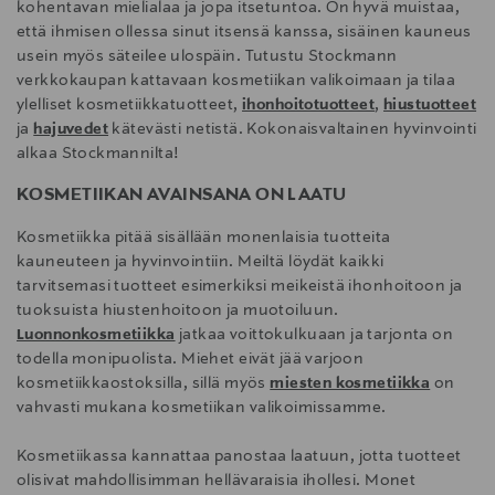
kohentavan mielialaa ja jopa itsetuntoa. On hyvä muistaa,
että ihmisen ollessa sinut itsensä kanssa, sisäinen kauneus
usein myös säteilee ulospäin. Tutustu Stockmann
verkkokaupan kattavaan kosmetiikan valikoimaan ja tilaa
ylelliset kosmetiikkatuotteet,
ihonhoitotuotteet
,
hiustuotteet
ja
hajuvedet
kätevästi netistä. Kokonaisvaltainen hyvinvointi
alkaa Stockmannilta!
KOSMETIIKAN AVAINSANA ON LAATU
Kosmetiikka pitää sisällään monenlaisia tuotteita
kauneuteen ja hyvinvointiin. Meiltä löydät kaikki
tarvitsemasi tuotteet esimerkiksi meikeistä ihonhoitoon ja
tuoksuista hiustenhoitoon ja muotoiluun.
Luonnonkosmetiikka
jatkaa voittokulkuaan ja tarjonta on
todella monipuolista. Miehet eivät jää varjoon
kosmetiikkaostoksilla, sillä myös
miesten kosmetiikka
on
vahvasti mukana kosmetiikan valikoimissamme.
Kosmetiikassa kannattaa panostaa laatuun, jotta tuotteet
olisivat mahdollisimman hellävaraisia ihollesi. Monet