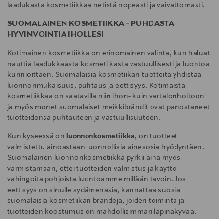
laadukasta kosmetiikkaa netistä nopeasti ja vaivattomasti.
SUOMALAINEN KOSMETIIKKA - PUHDASTA
HYVINVOINTIA IHOLLESI
Kotimainen kosmetiikka on erinomainen valinta, kun haluat
nauttia laadukkaasta kosmetiikasta vastuullisesti ja luontoa
kunnioittaen. Suomalaisia kosmetiikan tuotteita yhdistää
luonnonmukaisuus, puhtaus ja eettisyys. Kotimaista
kosmetiikkaa on saatavilla niin ihon- kuin vartalonhoitoon
ja myös monet suomalaiset meikkibrändit ovat panostaneet
tuotteidensa puhtauteen ja vastuullisuuteen.
Kun kyseessä on
luonnonkosmetiikka
, on tuotteet
valmistettu ainoastaan luonnollisia ainesosia hyödyntäen.
Suomalainen luonnonkosmetiikka pyrkii aina myös
varmistamaan, ettei tuotteiden valmistus ja käyttö
vahingoita pohjoista luontoamme millään tavoin. Jos
eettisyys on sinulle sydämenasia, kannattaa suosia
suomalaisia kosmetiikan brändejä, joiden toiminta ja
tuotteiden koostumus on mahdollisimman läpinäkyvää.