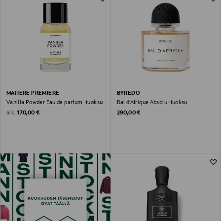
MATIERE PREMIERE
BYREDO
Vanilla Powder Eau de parfum -tuoksu
Bal d'Afrique Absolu -tuoksu
Original Price
Original Price
alk.
170,00 €
290,00 €