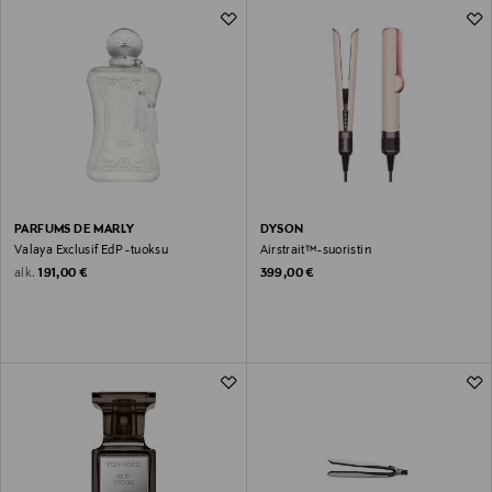
14&nbsp;270 Tuotetta
PARFUMS DE MARLY
DYSON
Valaya Exclusif EdP -tuoksu
Airstrait™-suoristin
Original Price
Original Price
alk.
191,00 €
399,00 €