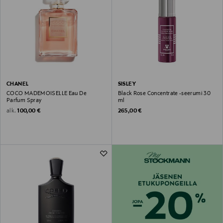
CHANEL
SISLEY
COCO MADEMOISELLE Eau De
Black Rose Concentrate -seerumi 30
Parfum Spray
ml
Original Price
Original Price
alk.
100,00 €
265,00 €