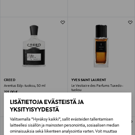
CREED
YVES SAINT LAURENT
Aventus Edp -tuoksu, 50 ml
Le Vestiaire des Parfums Tuxedo -
tuoksu
Original Price
221,00 €
Original Price
alk.
220,00 €
LISÄTIETOJA EVÄSTEISTÄ JA
YKSITYISYYDESTÄ
Valitsemalla “Hyväksy kaikki”, sallit evästeiden tallentamisen
laitteellesi sisällön ja mainosten personointia, sosiaalisen median
ominaisuuksia sekä liikenteen analysointia varten. Voit muuttaa