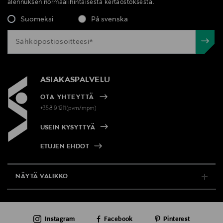
alennuksen normaalihintaisesta kertaostoksesta.
Suomeksi
På svenska
ASIAKASPALVELU
OTA YHTEYTTÄ
+358 9 1211(pvm/mpm)
USEIN KYSYTTYÄ
ETUJEN EHDOT
NÄYTÄ VALIKKO
TUKI & INFO
Instagram
Facebook
Pinterest
AJANKOHTAISTA