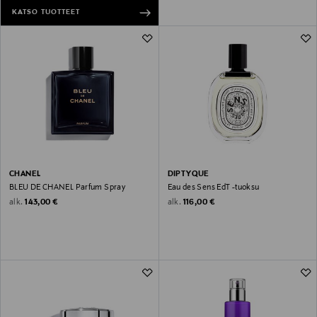
KATSO TUOTTEET
CHANEL
DIPTYQUE
BLEU DE CHANEL Parfum Spray
Eau des Sens EdT -tuoksu
Original Price
Original Price
alk.
alk.
143,00 €
116,00 €