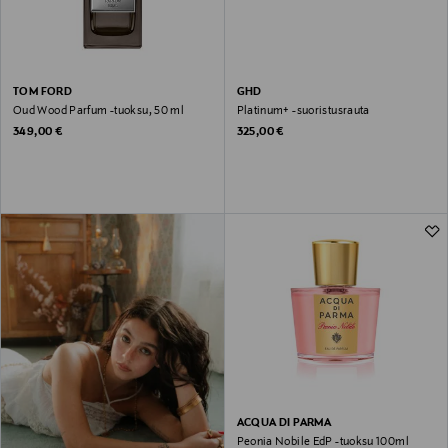
TOM FORD
GHD
Oud Wood Parfum -tuoksu, 50 ml
Platinum+ -suoristusrauta
Original Price
Original Price
349,00 €
325,00 €
ACQUA DI PARMA
Peonia Nobile EdP -tuoksu 100ml