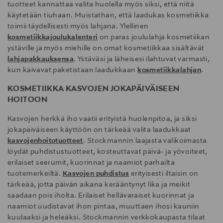
tuotteet kannattaa valita huolella myös siksi, että niitä
käytetään tiuhaan. Muistathan, että laadukas kosmetiikka
toimii täydellisesti myös lahjana. Ylellinen
kosmetiikkajoulukalenteri
on paras joululahja kosmetiikan
ystäville ja myös miehille on omat kosmetiikkaa sisältävät
lahjapakkauksensa
. Ystäväsi ja läheisesi ilahtuvat varmasti,
kun kaivavat paketistaan laadukkaan
kosmetiikkalahjan
.
KOSMETIIKKA KASVOJEN JOKAPÄIVÄISEEN
HOITOON
Kasvojen herkkä iho vaatii erityistä huolenpitoa, ja siksi
jokapäiväiseen käyttöön on tärkeää valita laadukkaat
kasvojenhoitotuotteet
. Stockmannin laajasta valikoimasta
löydät puhdistustuotteet, kosteuttavat päivä- ja yövoiteet,
erilaiset seerumit, kuorinnat ja naamiot parhailta
tuotemerkeiltä.
Kasvojen puhdistus
erityisesti iltaisin on
tärkeää, jotta päivän aikana kerääntynyt lika ja meikit
saadaan pois iholta. Erilaiset hellävaraiset kuorinnat ja
naamiot uudistavat ihon pintaa, muuttaen ihosi kauniin
kuulaaksi ja heleäksi. Stockmannin verkkokaupasta tilaat