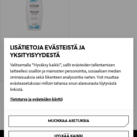
ERISAN
LISÄTIETOJA EVÄSTEISTÄ JA
Kosteuttava Hoitoaine 250 ml
YKSITYISYYDESTÄ
Original Price
4,00 €
Valitsemalla “Hyväksy kaikki”, sallit evästeiden tallentamisen
laitteellesi sisällön ja mainosten personointia, sosiaalisen median
ominaisuuksia sekä liikenteen analysointia varten. Voit muuttaa
evästeasetuksiasi milloin tahansa sivun alareunasta löytyvästä
linkistä.
Tietoturva ja evästeiden käyttö
MUOKKAA ASETUKSIA
HYLKÄÄ KAIKKI