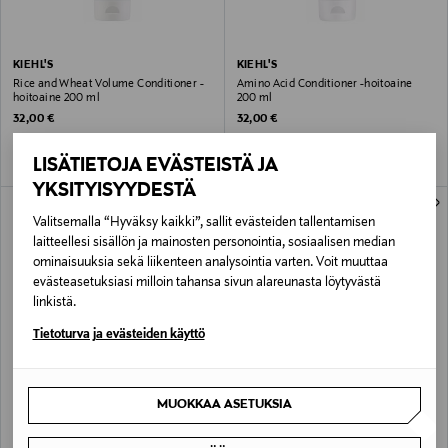
KIEHL'S
KIEHL'S
Rice and Wheat Volume Conditioner -
Amino Acid Conditioner -hoitoaine
hoitoaine 200 ml
200 ml
Original Price
Original Price
32,00 €
32,00 €
LISÄTIETOJA EVÄSTEISTÄ JA
YKSITYISYYDESTÄ
Valitsemalla “Hyväksy kaikki”, sallit evästeiden tallentamisen
laitteellesi sisällön ja mainosten personointia, sosiaalisen median
ominaisuuksia sekä liikenteen analysointia varten. Voit muuttaa
evästeasetuksiasi milloin tahansa sivun alareunasta löytyvästä
linkistä.
Tietoturva ja evästeiden käyttö
KIEHL'S
KIEHL'S
MUOKKAA ASETUKSIA
Amino Acid Conditioner -hoitoaine
Amino Acid Conditioner -hoitoaine,
500 ml
täyttöpakkaus 1l