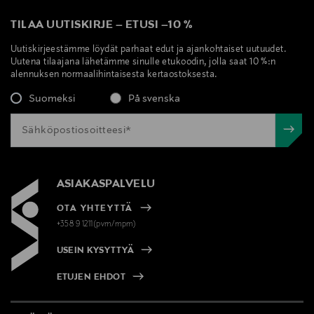
TILAA UUTISKIRJE
–
ETUSI
–
10 %
Uutiskirjeestämme löydät parhaat edut ja ajankohtaiset uutuudet.
Uutena tilaajana lähetämme sinulle etukoodin, jolla saat 10 %:n
alennuksen normaalihintaisesta kertaostoksesta.
Suomeksi
På svenska
ASIAKASPALVELU
OTA YHTEYTTÄ
+358 9 1211(pvm/mpm)
USEIN KYSYTTYÄ
ETUJEN EHDOT