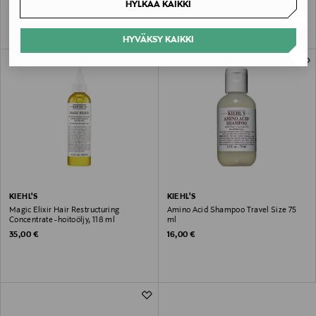
Original Price
Original Price
44,00 €
70,00 €
HYLKÄÄ KAIKKI
HYVÄKSY KAIKKI
KIEHL'S
KIEHL'S
Magic Elixir Hair Restructuring
Amino Acid Shampoo Travel Size 75
Concentrate -hoitoöljy, 118 ml
ml
Original Price
Original Price
35,00 €
16,00 €