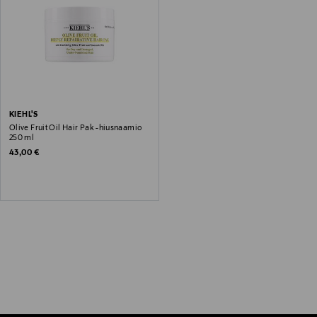
KIEHL'S
Olive Fruit Oil Hair Pak -hiusnaamio
250 ml
Original Price
43,00 €