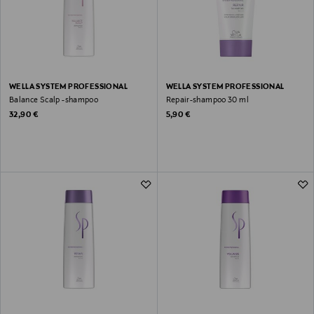
WELLA SYSTEM PROFESSIONAL
WELLA SYSTEM PROFESSIONAL
Balance Scalp -shampoo
Repair-shampoo 30 ml
Original Price
Original Price
32,90 €
5,90 €