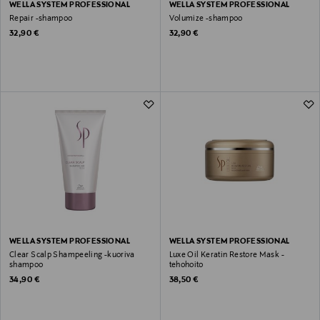
WELLA SYSTEM PROFESSIONAL
WELLA SYSTEM PROFESSIONAL
Repair -shampoo
Volumize -shampoo
Original Price
Original Price
32,90 €
32,90 €
WELLA SYSTEM PROFESSIONAL
WELLA SYSTEM PROFESSIONAL
Clear Scalp Shampeeling -kuoriva
Luxe Oil Keratin Restore Mask -
shampoo
tehohoito
Original Price
Original Price
34,90 €
38,50 €