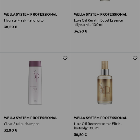
WELLA SYSTEM PROFESSIONAL
WELLA SYSTEM PROFESSIONAL
Hydrate Mask -tehohoito
Luxe Oil Keratin Boost Essence
-öljysuihke 100 ml
Original Price
38,50 €
Original Price
34,90 €
WELLA SYSTEM PROFESSIONAL
WELLA SYSTEM PROFESSIONAL
Clear Scalp -shampoo
Luxe Oil Reconstructive Elixir -
hoitoöljy 100 ml
Original Price
32,90 €
Original Price
38,50 €