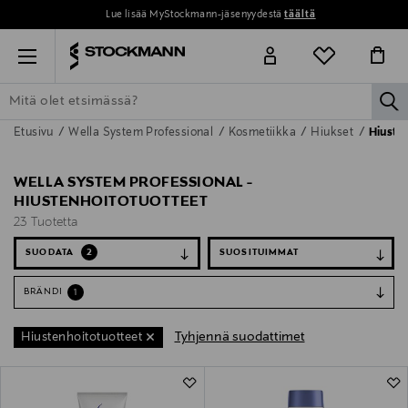
Lue lisää MyStockmann-jäsenyydestä
täältä
Menu
la
Etusivu
Wella System Professional
Kosmetiikka
Hiukset
Hiusten
ETSI KAIKKI
NAISET
MIEHET
LAPSET
KOTI
KOSMETIIK
WELLA SYSTEM PROFESSIONAL -
HIUSTENHOITOTUOTTEET
23 Tuotetta
SUODATA
2
BRÄNDI
1
Tyhjennä suodattimet
Hiustenhoitotuotteet
23 Tuotetta