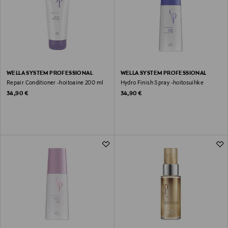
WELLA SYSTEM PROFESSIONAL
WELLA SYSTEM PROFESSIONAL
Repair Conditioner -hoitoaine 200 ml
Hydro Finish Spray -hoitosuihke
Original Price
Original Price
34,90 €
34,90 €