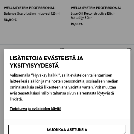
WELLA SYSTEM PROFESSIONAL
WELLA SYSTEM PROFESSIONAL
Balance Scalp Lotion -hiusvesi 125 ml
Luxe Oil Reconstructive Elixir -
hoitoöljy 30 ml
Original Price
34,90 €
Original Price
19,90 €
LISÄTIETOJA EVÄSTEISTÄ JA
YKSITYISYYDESTÄ
Valitsemalla “Hyväksy kaikki”, sallit evästeiden tallentamisen
laitteellesi sisällön ja mainosten personointia, sosiaalisen median
ominaisuuksia sekä liikenteen analysointia varten. Voit muuttaa
evästeasetuksiasi milloin tahansa sivun alareunasta löytyvästä
linkistä.
WELLA SYSTEM PROFESSIONAL
WELLA SYSTEM PROFESSIONAL
Tietoturva ja evästeiden käyttö
Repair Mask -hiusnaamio 200 ml
Silver -shampoo
Original Price
Original Price
38,50 €
34,90 €
MUOKKAA ASETUKSIA