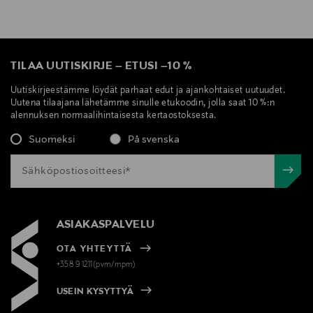
TILAA UUTISKIRJE
–
ETUSI
–
10 %
Uutiskirjeestämme löydät parhaat edut ja ajankohtaiset uutuudet.
Uutena tilaajana lähetämme sinulle etukoodin, jolla saat 10 %:n
alennuksen normaalihintaisesta kertaostoksesta.
Suomeksi
På svenska
ASIAKASPALVELU
OTA YHTEYTTÄ
+358 9 1211(pvm/mpm)
USEIN KYSYTTYÄ