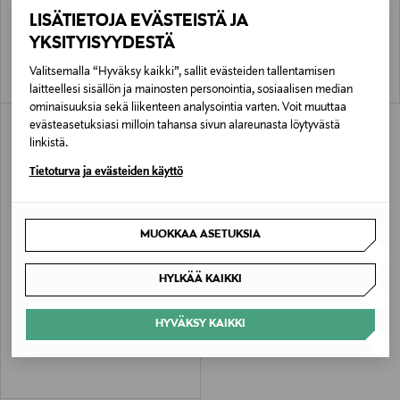
Bouche à Bouche Lip Balm -huulivoide
Hyaluronic Lip Plumper -huulivoide
LISÄTIETOJA EVÄSTEISTÄ JA
10 ml
Original Price
36,00 €
YKSITYISYYDESTÄ
Original Price
11,00 €
Valitsemalla “Hyväksy kaikki”, sallit evästeiden tallentamisen
laitteellesi sisällön ja mainosten personointia, sosiaalisen median
ominaisuuksia sekä liikenteen analysointia varten. Voit muuttaa
evästeasetuksiasi milloin tahansa sivun alareunasta löytyvästä
linkistä.
Tietoturva ja evästeiden käyttö
MUOKKAA ASETUKSIA
HYLKÄÄ KAIKKI
PATYKA
Soft Lip Care -huulivoide
HYVÄKSY KAIKKI
Original Price
21,90 €