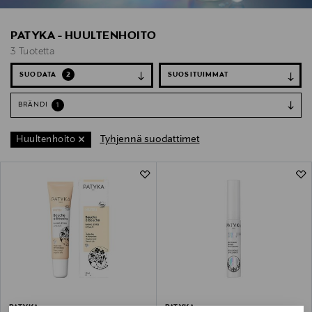
PATYKA - HUULTENHOITO
3 Tuotetta
SUODATA
2
BRÄNDI
1
Tyhjennä suodattimet
Huultenhoito
3 Tuotetta
PATYKA
PATYKA