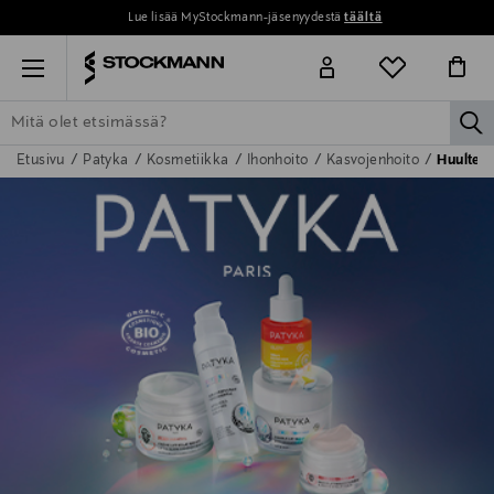
Lue lisää MyStockmann-jäsenyydestä
täältä
Menu
la
Etusivu
Patyka
Kosmetiikka
Ihonhoito
Kasvojenhoito
Huultenh
ETSI KAIKKI
NAISET
MIEHET
LAPSET
KOTI
KOSMETIIK