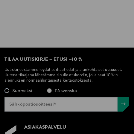
TILAA UUTISKIRJE
–
ETUSI
–
10 %
Uutiskirjeestämme löydät parhaat edut ja ajankohtaiset uutuudet.
Uutena tilaajana lähetämme sinulle etukoodin, jolla saat 10 %:n
alennuksen normaalihintaisesta kertaostoksesta.
Suomeksi
På svenska
ASIAKASPALVELU