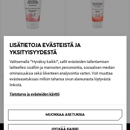
ERISAN
ERISAN
LISÄTIETOJA EVÄSTEISTÄ JA
Ravitseva Kasvovoide 75 ml
Kosteuttava kasvovoide 100 ml
YKSITYISYYDESTÄ
Original Price
Original Price
9,50 €
9,50 €
Valitsemalla “Hyväksy kaikki”, sallit evästeiden tallentamisen
laitteellesi sisällön ja mainosten personointia, sosiaalisen median
ominaisuuksia sekä liikenteen analysointia varten. Voit muuttaa
evästeasetuksiasi milloin tahansa sivun alareunasta löytyvästä
linkistä.
Tietoturva ja evästeiden käyttö
MUOKKAA ASETUKSIA
HYLKÄÄ KAIKKI