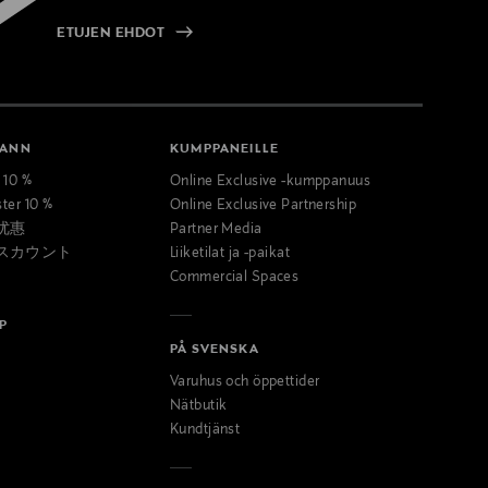
ETUJEN EHDOT
MANN
KUMPPANEILLE
t 10 %
Online Exclusive -kumppanuus
ster 10 %
Online Exclusive Partnership
优惠
Partner Media
スカウント
Liiketilat ja -paikat
Commercial Spaces
P
PÅ SVENSKA
Varuhus och öppettider
Nätbutik
Kundtjänst