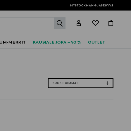
MYSTOCKMANN-JÄSENYYS
label.header.go
UM-MERKIT
KAUSIALE JOPA –40 %
OUTLET
SUOSITUIMMAT