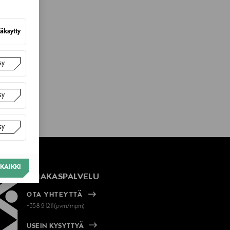
äksytty
sy
sy
sy
KAIKKI
ASIAKASPALVELU
OTA YHTEYTTÄ
+358 9 1211(pvm/mpm)
USEIN KYSYTTYÄ