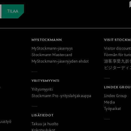
MYSTOCKMANN
VISIT STOCK
MyStockmann-jäsenyys
Visitor discoun
Stockmann Mastercard
Förmån för turi
MyStockmann-jäsenyyden ehdot
游客享受九折
ビジターディ
YRITYSMYYNTI
n
LINDEX GROU
Yritysmyynti
Stockmann Pro -yrityslahjakauppa
Lindex Group
Media
Työpaikat
LISÄTIEDOT
uustyö
Takuu ja huolto
Kokotaulukot