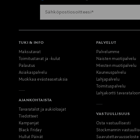
TUKI & INFO
PALVELUT
Maksutavat
Palvelumme
Toimitustavat ja -kulut
Naisten muotipalvelu
Palautus
Miesten muotipalvelu
Asiakaspalvelu
Kauneuspalvelu
Muokkaa evästeasetuksia
Lahjapalvelu
Toimituspalvelu
Lahjakortti tavarataloo
AJANKOHTAISTA
Tavaratalot ja aukioloajat
VASTUULLISUUS
Tiedotteet
Kampanjat
Osta vastuullisesti
Black Friday
Stockmannin vastuullis
Hullut Päivät
Saavutettavuusseloste