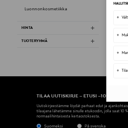
HALLIT
Luonnonkosmetiikka
+
Väl
HINTA
+
Muk
TUOTERYHMÄ
+
Mar
+
Til
TILAA UUTISKIRJE
–
ETUSI
–
10 %
Uutiskirjeestämme löydät parhaat edut ja ajankohtai
tilaajana lähetämme sinulle etukoodin, jolla saat 10 
normaalihintaisesta kertaostoksesta.
Suomeksi
På svenska