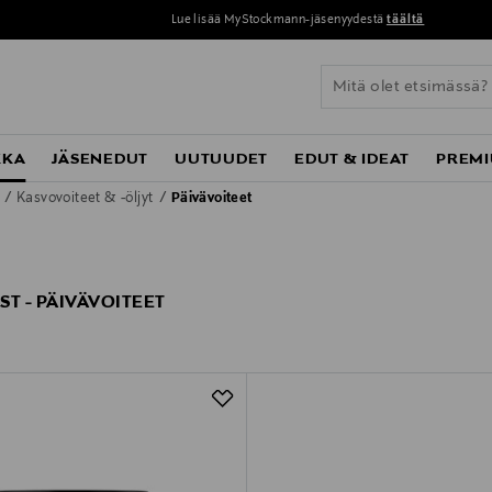
Lue lisää MyStockmann-jäsenyydestä
täältä
KKA
JÄSENEDUT
UUTUUDET
EDUT & IDEAT
PREMI
o
Kasvovoiteet & -öljyt
Päivävoiteet
ST - PÄIVÄVOITEET