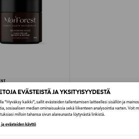
EST
e Magic Renew & Repair -
IETOJA EVÄSTEISTÄ JA YKSITYISYYDESTÄ
e
rice
la “Hyväksy kaikki”, sallit evästeiden tallentamisen laitteellesi sisällön ja maino
tia, sosiaalisen median ominaisuuksia sekä liikenteen analysointia varten. Voit 
uksiasi milloin tahansa sivun alareunasta löytyvästä linkistä.
 ja evästeiden käyttö