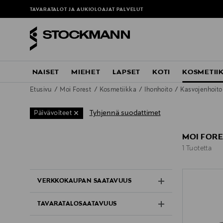
TAVARATALOT JA AUKIOLOAJAT
PALVELUT
NAISET
MIEHET
LAPSET
KOTI
KOSMETII
Etusivu
Moi Forest
Kosmetiikka
Ihonhoito
Kasvojenhoit
Tyhjennä suodattimet
Päivävoiteet
MOI FORE
1 Tuotetta
1 Tuotetta
VERKKOKAUPAN SAATAVUUS
TAVARATALOSAATAVUUS