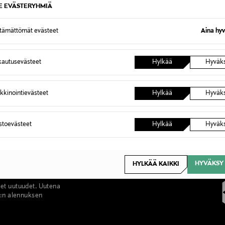
SE EVÄSTERYHMIÄ
ttämättömät evästeet
Aina hyv
autusevästeet
Hylkää
Hyväk
kkinointievästeet
Hylkää
Hyväk
astoevästeet
Hylkää
Hyväk
HYVÄKSY 
HYLKÄÄ KAIKKI
set uutuudet. Uutena
%:n alennuksen