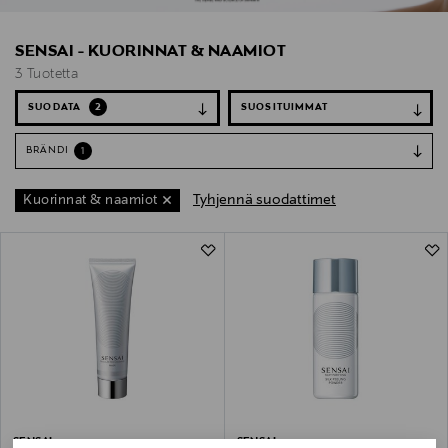
SENSAI - KUORINNAT & NAAMIOT
3 Tuotetta
SUODATA
2
BRÄNDI
1
Tyhjennä suodattimet
Kuorinnat & naamiot
3 Tuotetta
SENSAI
SENSAI