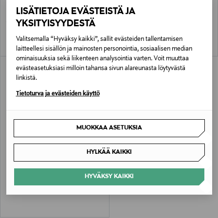
Sensai Cellular Performance Mask -
Silky Purifying Silk Peeling Powder -
LISÄTIETOJA EVÄSTEISTÄ JA
voidenaamio 100 ml
entsymaattinen kasvokuorinta 40 g
YKSITYISYYDESTÄ
Original Price
Original Price
106,00 €
88,00 €
Valitsemalla “Hyväksy kaikki”, sallit evästeiden tallentamisen
laitteellesi sisällön ja mainosten personointia, sosiaalisen median
ominaisuuksia sekä liikenteen analysointia varten. Voit muuttaa
evästeasetuksiasi milloin tahansa sivun alareunasta löytyvästä
linkistä.
Tietoturva ja evästeiden käyttö
MUOKKAA ASETUKSIA
HYLKÄÄ KAIKKI
SENSAI
Cellular Performance Extra Intensive
Mask -naamio 75 ml
HYVÄKSY KAIKKI
Original Price
314,00 €