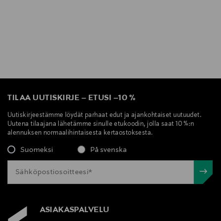
TILAA UUTISKIRJE
–
ETUSI
–
10 %
Uutiskirjeestämme löydät parhaat edut ja ajankohtaiset uutuudet.
Uutena tilaajana lähetämme sinulle etukoodin, jolla saat 10 %:n
alennuksen normaalihintaisesta kertaostoksesta.
Suomeksi
På svenska
ASIAKASPALVELU