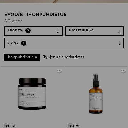
EVOLVE - IHONPUHDISTUS
8 Tuotetta
SUODATA
2
BRÄNDI
1
Tyhjennä suodattimet
Ihonpuhdistus
8 Tuotetta
EVOLVE
EVOLVE