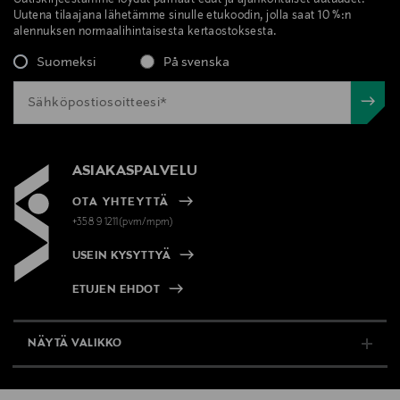
Uutiskirjeestämme löydät parhaat edut ja ajankohtaiset uutuudet.
Uutena tilaajana lähetämme sinulle etukoodin, jolla saat 10 %:n
alennuksen normaalihintaisesta kertaostoksesta.
Suomeksi
På svenska
ASIAKASPALVELU
OTA YHTEYTTÄ
+358 9 1211(pvm/mpm)
USEIN KYSYTTYÄ
ETUJEN EHDOT
NÄYTÄ VALIKKO
TUKI & INFO