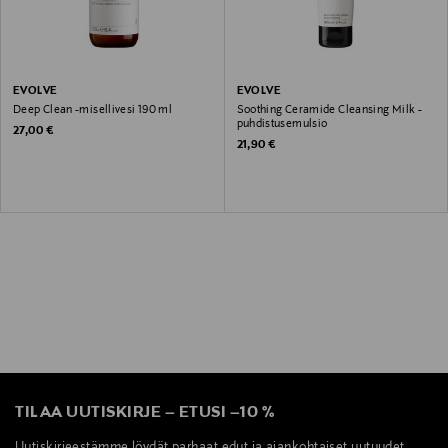
EVOLVE
EVOLVE
Deep Clean -misellivesi 190 ml
Soothing Ceramide Cleansing Milk -
puhdistusemulsio
Original Price
27,00 €
Original Price
21,90 €
TILAA UUTISKIRJE
–
ETUSI
–
10 %