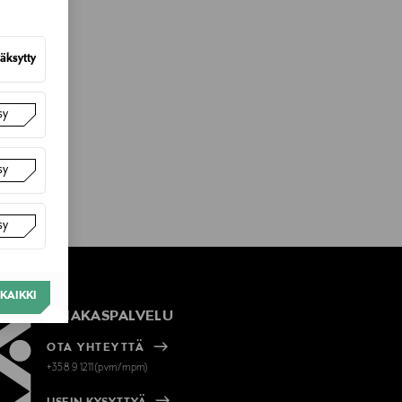
äksytty
sy
sy
sy
KAIKKI
ASIAKASPALVELU
OTA YHTEYTTÄ
+358 9 1211(pvm/mpm)