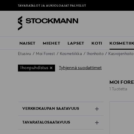
TAVARATALOT JA AUKIOLOAJAT
PALVELUT
NAISET
MIEHET
LAPSET
KOTI
KOSMETII
Etusivu
Moi Forest
Kosmetiikka
Ihonhoito
Kasvojenhoit
Tyhjennä suodattimet
Ihonpuhdistus
MOI FORE
1 Tuotetta
1 Tuotetta
VERKKOKAUPAN SAATAVUUS
TAVARATALOSAATAVUUS