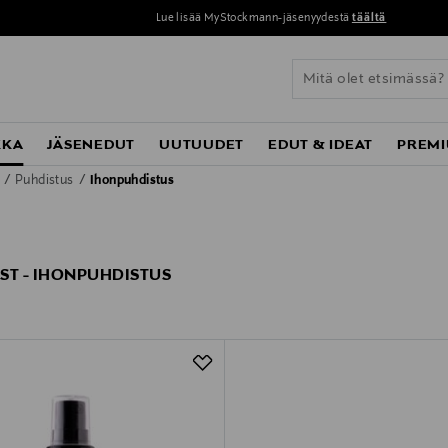
Lue lisää MyStockmann-jäsenyydestä
täältä
KKA
JÄSENEDUT
UUTUUDET
EDUT & IDEAT
PREMI
o
Puhdistus
Ihonpuhdistus
ST - IHONPUHDISTUS