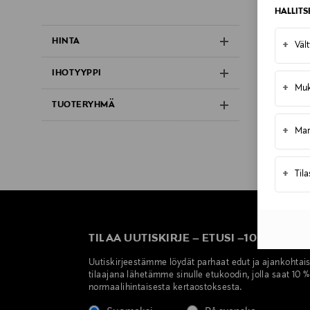
HALLIT
HINTA
+
Väl
IHOTYYPPI
+
Muk
TUOTERYHMÄ
+
Mar
+
Til
TILAA UUTISKIRJE
–
ETUSI
–
10 %
Uutiskirjeestämme löydät parhaat edut ja ajankohtai
tilaajana lähetämme sinulle etukoodin, jolla saat 10 
normaalihintaisesta kertaostoksesta.