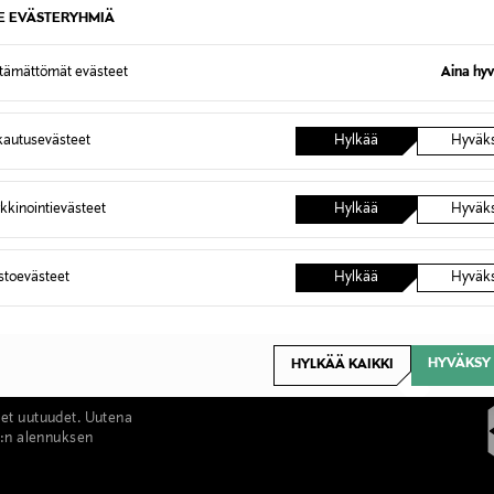
SE EVÄSTERYHMIÄ
ttämättömät evästeet
Aina hyv
autusevästeet
Hylkää
Hyväk
kkinointievästeet
Hylkää
Hyväk
astoevästeet
Hylkää
Hyväk
HYVÄKSY 
HYLKÄÄ KAIKKI
set uutuudet. Uutena
%:n alennuksen