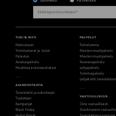
Suomeksi
På svenska
TUKI & INFO
PALVELUT
Maksutavat
Palvelumme
Toimitustavat ja -kulut
Naisten muotipalvelu
Palautus
Miesten muotipalvelu
Asiakaspalvelu
Kauneuspalvelu
Muokkaa evästeasetuksia
Lahjapalvelu
Toimituspalvelu
Lahjakortti tavarataloo
AJANKOHTAISTA
Tavaratalot ja aukioloajat
VASTUULLISUUS
Tiedotteet
Kampanjat
Osta vastuullisesti
Black Friday
Stockmannin vastuullis
Hullut Päivät
Saavutettavuusseloste