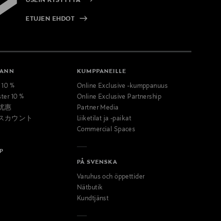
USEIN KYSYTTYÄ
ETUJEN EHDOT
MANN
KUMPPANEILLE
t 10 %
Online Exclusive -kumppanuus
ster 10 %
Online Exclusive Partnership
优惠
Partner Media
スカウント
Liiketilat ja -paikat
Commercial Spaces
P
PÅ SVENSKA
Varuhus och öppettider
Nätbutik
Kundtjänst