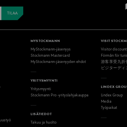
MYSTOCKMANN
VISIT STOCK
MyStockmann-jäsenyys
Visitor discoun
Stockmann Mastercard
Förmån för turi
MyStockmann-jäsenyyden ehdot
游客享受九折
ビジターディ
YRITYSMYYNTI
n
LINDEX GROU
Yritysmyynti
Stockmann Pro -yrityslahjakauppa
Lindex Group
Media
Työpaikat
LISÄTIEDOT
uustyö
Takuu ja huolto