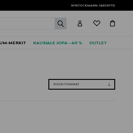
MYSTOCKMANN-JÄSENYYS
label.header.go
UM-MERKIT
KAUSIALE JOPA –40 %
OUTLET
SUOSITUIMMAT