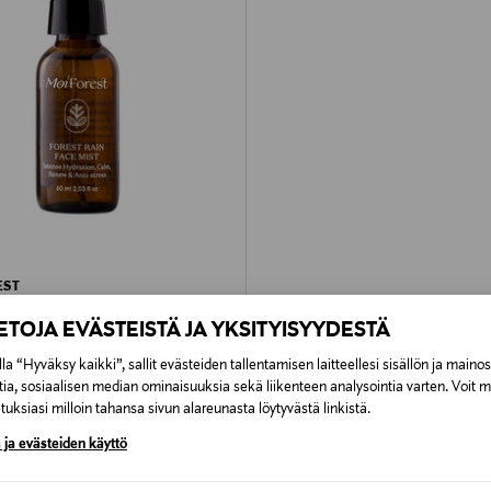
EST
 Mist -kasvosuihke
IETOJA EVÄSTEISTÄ JA YKSITYISYYDESTÄ
rice
la “Hyväksy kaikki”, sallit evästeiden tallentamisen laitteellesi sisällön ja maino
tia, sosiaalisen median ominaisuuksia sekä liikenteen analysointia varten. Voit 
uksiasi milloin tahansa sivun alareunasta löytyvästä linkistä.
 ja evästeiden käyttö