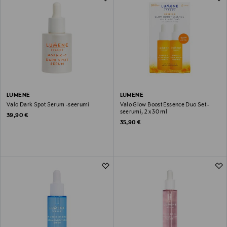
LUMENE
LUMENE
Valo Dark Spot Serum -seerumi
Valo Glow Boost Essence Duo Set -
seerumi, 2 x 30 ml
Original Price
39,90 €
Original Price
35,90 €