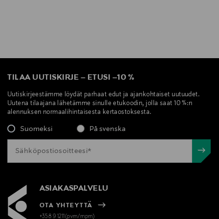
TILAA UUTISKIRJE
–
ETUSI
–
10 %
Uutiskirjeestämme löydät parhaat edut ja ajankohtaiset uutuudet.
Uutena tilaajana lähetämme sinulle etukoodin, jolla saat 10 %:n
alennuksen normaalihintaisesta kertaostoksesta.
Suomeksi
På svenska
ASIAKASPALVELU
OTA YHTEYTTÄ
+358 9 1211(pvm/mpm)