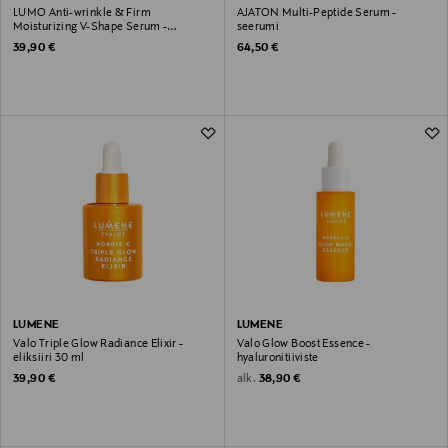
LUMO Anti-wrinkle & Firm
AJATON Multi-Peptide Serum -
Moisturizing V-Shape Serum -
seerumi
pikakaunistaja 30 ml
Original Price
Original Price
39,90 €
64,50 €
LUMENE
LUMENE
Valo Triple Glow Radiance Elixir -
Valo Glow Boost Essence -
eliksiiri 30 ml
hyaluronitiiviste
Original Price
Original Price
alk.
39,90 €
38,90 €