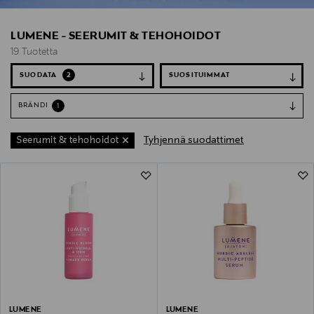
LUMENE - SEERUMIT & TEHOHOIDOT
19 Tuotetta
SUODATA
2
BRÄNDI
1
Tyhjennä suodattimet
Seerumit & tehohoidot
19 Tuotetta
LUMENE
LUMENE