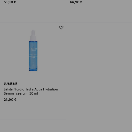
ml
Original Price
Original Price
35,90 €
44,90 €
LUMENE
Lähde Nordic Hydra Aqua Hydration
Serum -seerumi 50 ml
Original Price
24,90 €