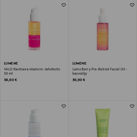
LUMENE
LUMENE
VALO Ravitseva vitamiini -tehohoito
Lumo Berry Pre-Retinol Facial Oil -
30 ml
kasvoöljy
Original Price
Original Price
38,90 €
39,90 €