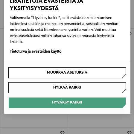
LISÄTIETOJA EVÄSTEISTÄ JA
yöseerumi 30 ml
Essence -kollageeniseerumi 30 ml
YKSITYISYYDESTÄ
Original Price
Original Price
38,90 €
39,90 €
Valitsemalla “Hyväksy kaikki”, sallit evästeiden tallentamisen
laitteellesi sisällön ja mainosten personointia, sosiaalisen median
ominaisuuksia sekä liikenteen analysointia varten. Voit muuttaa
evästeasetuksiasi milloin tahansa sivun alareunasta löytyvästä
linkistä.
Tietoturva ja evästeiden käyttö
MUOKKAA ASETUKSIA
HYLKÄÄ KAIKKI
LUMENE
LUMENE
LUMO Anti-Wrinkle & Dark Spot Night
Herkkä Weightless Serum -seerumi
Serum -yöseerumi, 30ml
HYVÄKSY KAIKKI
Original Price
38,90 €
Original Price
39,90 €