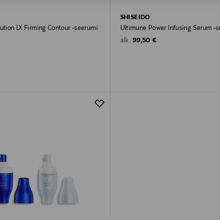
O
SHISEIDO
ution LX Firming Contour -seerumi
Ultimune Power Infusing Serum -
Original Price
99,50 €
alk.
rice
€