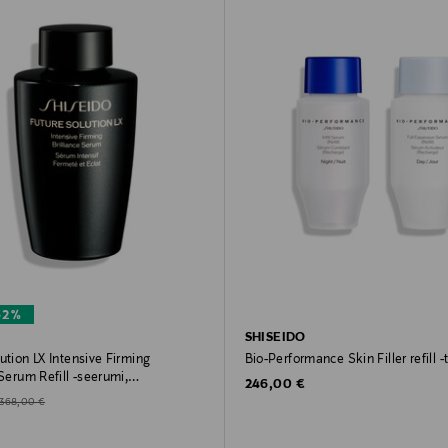
62%
O
SHISEIDO
ution LX Intensive Firming
Bio-Performance Skin Filler refill -
 Serum Refill -seerumi,
Original Price
246,00 €
kaus
d Price
Original Price
368,00 €