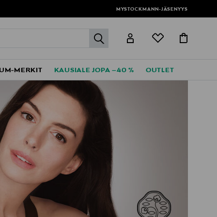
MYSTOCKMANN-JÄSENYYS
label.header.go
UM-MERKIT
KAUSIALE JOPA –40 %
OUTLET