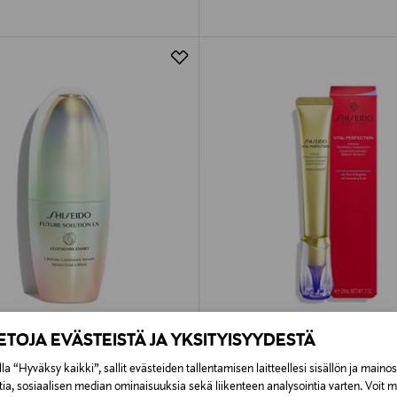
IETOJA EVÄSTEISTÄ JA YKSITYISYYDESTÄ
O
SHISEIDO
la “Hyväksy kaikki”, sallit evästeiden tallentamisen laitteellesi sisällön ja maino
lution LX Legendary Enemi Serum -
VP WrinkleSpot Treatment A+ -teh
tia, sosiaalisen median ominaisuuksia sekä liikenteen analysointia varten. Voit 