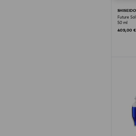
SHISEID
Future Sol
50 ml
Original P
409,00 