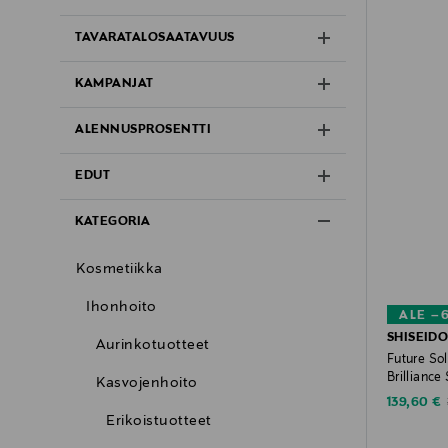
TAVARATALOSAATAVUUS
KAMPANJAT
ALENNUSPROSENTTI
EDUT
KATEGORIA
Kosmetiikka
Ihonhoito
ALE –
SHISEID
Aurinkotuotteet
Future Sol
Brilliance
Kasvojenhoito
täyttöpak
Discounte
139,60 €
Erikoistuotteet