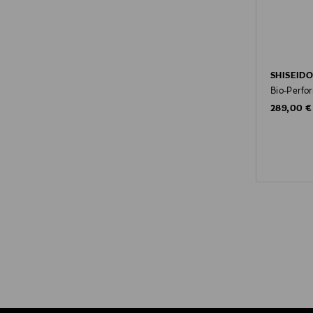
SHISEID
Bio-Perfor
Original P
289,00 €