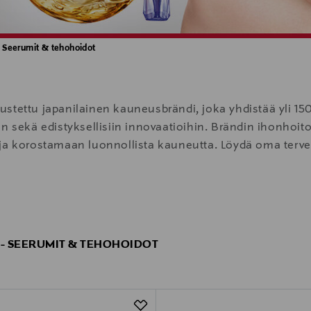
Seerumit & tehohoidot
ustettu japanilainen kauneusbrändi, joka yhdistää yli 1
n sekä edistyksellisiin innovaatioihin. Brändin ihonhoit
ja korostamaan luonnollista kauneutta. Löydä oma terve 
a tiede, estetiikka ja aisteja hemmotteleva käyttökoke
 - SEERUMIT & TEHOHOIDOT