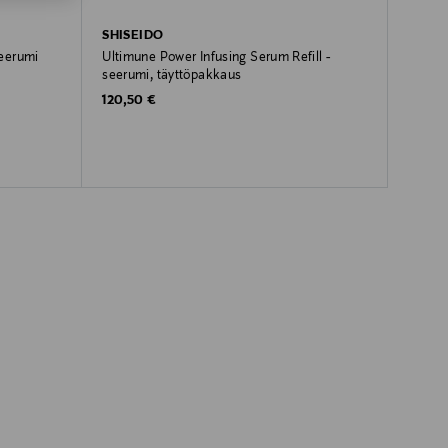
SHISEIDO
seerumi
Ultimune Power Infusing Serum Refill -
seerumi, täyttöpakkaus
Original Price
120,50 €