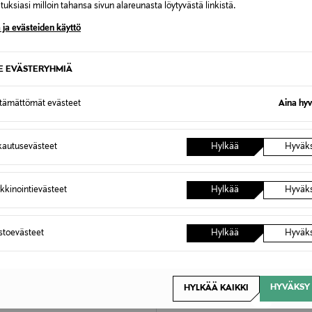
stava seerumi 30 ml
uksiasi milloin tahansa sivun alareunasta löytyvästä linkistä.
Original Price
124,00 €
rice
€
 ja evästeiden käyttö
SE EVÄSTERYHMIÄ
ttämättömät evästeet
Aina hyv
autusevästeet
Hylkää
Hyväk
kkinointievästeet
Hylkää
Hyväk
astoevästeet
Hylkää
Hyväk
HYVÄKSY 
HYLKÄÄ KAIKKI