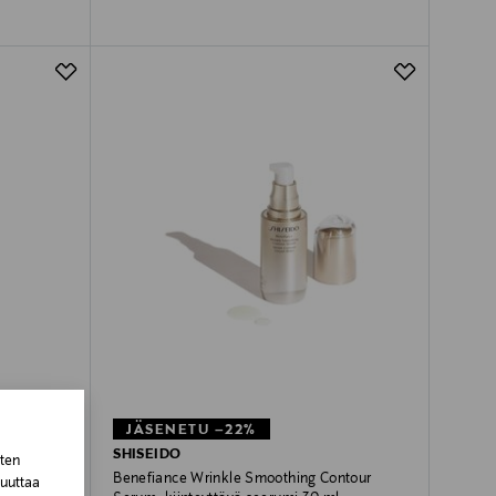
JÄSENETU –22%
SHISEIDO
sten
ohoito
Benefiance Wrinkle Smoothing Contour
muuttaa