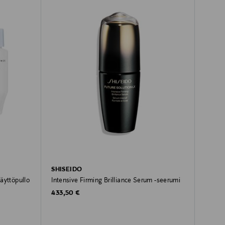
SHISEIDO
täyttöpullo
Intensive Firming Brilliance Serum -seerumi
Original Price
433,50 €