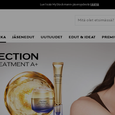
Lue lisää MyStockmann-jäsenyydestä
täältä
KKA
JÄSENEDUT
UUTUUDET
EDUT & IDEAT
PREMI