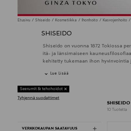
Etusivu
Shiseido
Kosmetiikka
Ihonhoito
Kasvojenhoito
SHISEIDO
Shiseido on vuonna 1872 Tokiossa per
itä- ja länsimaiseen kauneusfilosofiaa
kehitetty tukemaan ihon hyvinvointia 
Shiseidon ajattomaan maailmaan, joss
Lue Lisää
Seerumit & tehohoidot
Tyhjennä suodattimet
SHISEIDO
10 Tuotetta
10 Tuotetta
VERKKOKAUPAN SAATAVUUS