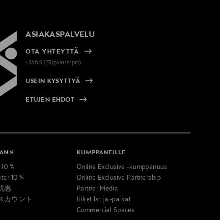
ASIAKASPALVELU
OTA YHTEYTTÄ
+358 9 1211(pvm/mpm)
USEIN KYSYTTYÄ
ETUJEN EHDOT
MANN
KUMPPANEILLE
t 10 %
Online Exclusive -kumppanuus
ster 10 %
Online Exclusive Partnership
优惠
Partner Media
スカウント
Liiketilat ja -paikat
Commercial Spaces