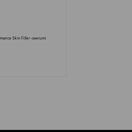
O
mance Skin Filler -seerumi
rice