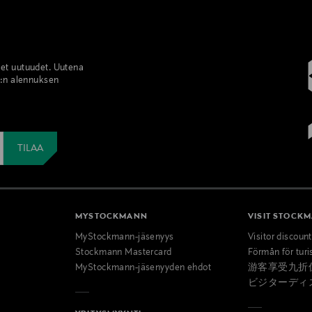
set uutuudet. Uutena
%:n alennuksen
MYSTOCKMANN
VISIT STOCK
MyStockmann-jäsenyys
Visitor discoun
Stockmann Mastercard
Förmån för turi
MyStockmann-jäsenyyden ehdot
游客享受九折
ビジターディ