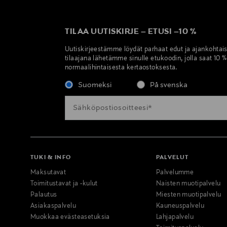
TILAA UUTISKIRJE
–
ETUSI
–
10 %
Uutiskirjeestämme löydät parhaat edut ja ajankohtai
tilaajana lähetämme sinulle etukoodin, jolla saat 10 
normaalihintaisesta kertaostoksesta.
Suomeksi
På svenska
TUKI & INFO
PALVELUT
Maksutavat
Palvelumme
Toimitustavat ja -kulut
Naisten muotipalvelu
Palautus
Miesten muotipalvelu
Asiakaspalvelu
Kauneuspalvelu
Muokkaa evästeasetuksia
Lahjapalvelu