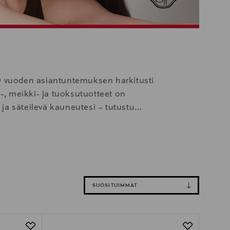
50 vuoden asiantuntemuksen harkitusti
o-, meikki- ja tuoksutuotteet on
ja säteilevä kauneutesi – tutustu
mus kohtaavat.
SUOSITUIMMAT