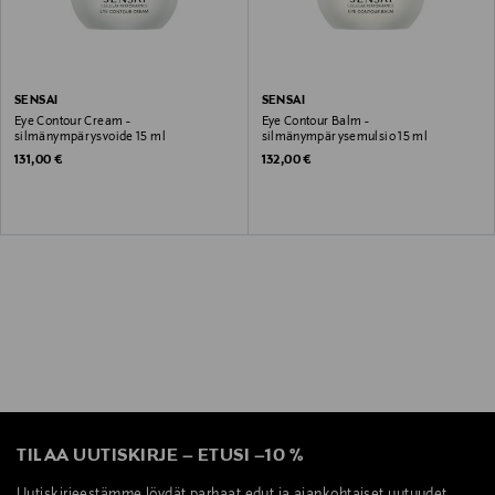
SENSAI
SENSAI
Eye Contour Cream -
Eye Contour Balm -
silmänympärysvoide 15 ml
silmänympärysemulsio 15 ml
Original Price
Original Price
131,00 €
132,00 €
TILAA UUTISKIRJE
–
ETUSI
–
10 %