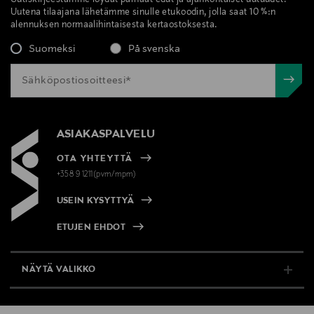
Uutiskirjeestämme löydät parhaat edut ja ajankohtaiset uutuudet.
Uutena tilaajana lähetämme sinulle etukoodin, jolla saat 10 %:n
alennuksen normaalihintaisesta kertaostoksesta.
Suomeksi
På svenska
ASIAKASPALVELU
OTA YHTEYTTÄ
+358 9 1211(pvm/mpm)
USEIN KYSYTTYÄ
ETUJEN EHDOT
NÄYTÄ VALIKKO
TUKI & INFO