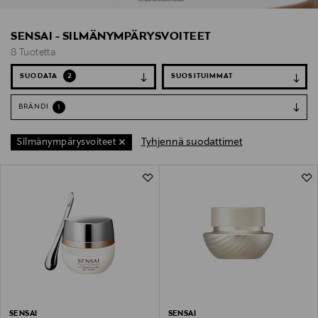
SENSAI - SILMÄNYMPÄRYSVOITEET
8 Tuotetta
SUODATA
2
BRÄNDI
1
Tyhjennä suodattimet
Silmänympärysvoiteet
8 Tuotetta
SENSAI
SENSAI