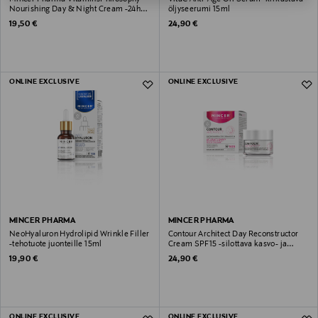
Nourishing Day & Night Cream -24h
öljyseerumi 15ml
hoitovoide 50ml
Original Price
Original Price
19,50 €
24,90 €
ONLINE EXCLUSIVE
ONLINE EXCLUSIVE
MINCER PHARMA
MINCER PHARMA
NeoHyaluron Hydrolipid Wrinkle Filler
Contour Architect Day Reconstructor
-tehotuote juonteille 15ml
Cream SPF15 -silottava kasvo- ja
kaulavoide 50ml
Original Price
Original Price
19,90 €
24,90 €
ONLINE EXCLUSIVE
ONLINE EXCLUSIVE