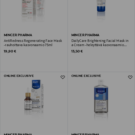
MINCER PHARMA
MINCER PHARMA
AntiRedness Regenerating Face Mask
DailyCare Brightening Facial Mask in
-rauhoittava kasvonaamio 75ml
a Cream -heleyttävä kasvonaamio
75ml
Original Price
Original Price
19,90 €
13,50 €
ONLINE EXCLUSIVE
ONLINE EXCLUSIVE
MINCER PHARMA
MINCER PHARMA