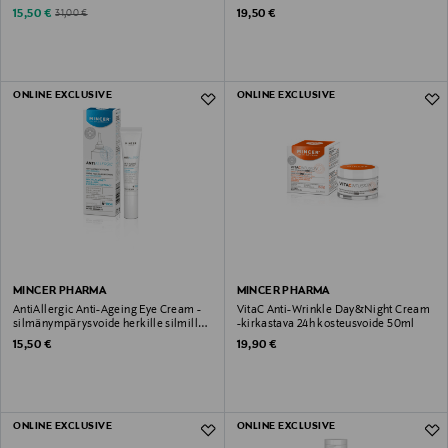
silmänympärysvoide 15ml
Discounted Price
Original Price
Original Price
15,50 €
19,50 €
31,00 €
ONLINE EXCLUSIVE
ONLINE EXCLUSIVE
MINCER PHARMA
MINCER PHARMA
AntiAllergic Anti-Ageing Eye Cream -
VitaC Anti-Wrinkle Day&Night Cream
silmänympärysvoide herkille silmille
-kirkastava 24h kosteusvoide 50ml
15ml
Original Price
Original Price
15,50 €
19,90 €
ONLINE EXCLUSIVE
ONLINE EXCLUSIVE