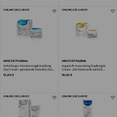
ONLINE EXCLUSIVE
ONLINE EXCLUSIVE
MINCER PHARMA
MINCER PHARMA
AntiAllergic Moisturizing&Soothing
ArganLife Nourishing Day&night
Day Cream -päivävoide herkälle iholle
Cream -24h hoitovoide kaikille
50ml
ihotyypeille 50ml
Original Price
Original Price
19,90 €
18,90 €
ONLINE EXCLUSIVE
ONLINE EXCLUSIVE