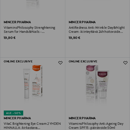
MINCER PHARMA
MINCER PHARMA
VitaminsPhilosophy Strenghtening
AntiRedness Anti-Wrinkle Day&Night
Serum for Hands&Nails -
Cream -kiinteyttävä 24h hoitovoide
käsivoideseerumi 30ml
50ml
Original Price
Original Price
19,90 €
19,90 €
ONLINE EXCLUSIVE
ONLINE EXCLUSIVE
ALE –50%
MINCER PHARMA
MINCER PHARMA
VitaC Brightening Eye Cream 2 YHDEN
VitaminsPhilosophy Anti-Ageing Day
HINNALLA -kirkastava
Cream SPF15 -päivävoide 50ml