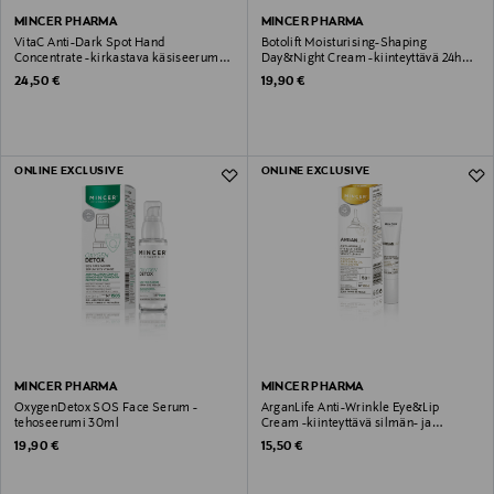
MINCER PHARMA
MINCER PHARMA
VitaC Anti-Dark Spot Hand
Botolift Moisturising-Shaping
Concentrate -kirkastava käsiseerumi
Day&Night Cream -kiinteyttävä 24h
30ml
kosteusvoide 50ml
Original Price
Original Price
24,50 €
19,90 €
ONLINE EXCLUSIVE
ONLINE EXCLUSIVE
MINCER PHARMA
MINCER PHARMA
OxygenDetox SOS Face Serum -
ArganLife Anti-Wrinkle Eye&Lip
tehoseerumi 30ml
Cream -kiinteyttävä silmän- ja
huultenympärysvoide 15ml
Original Price
Original Price
19,90 €
15,50 €