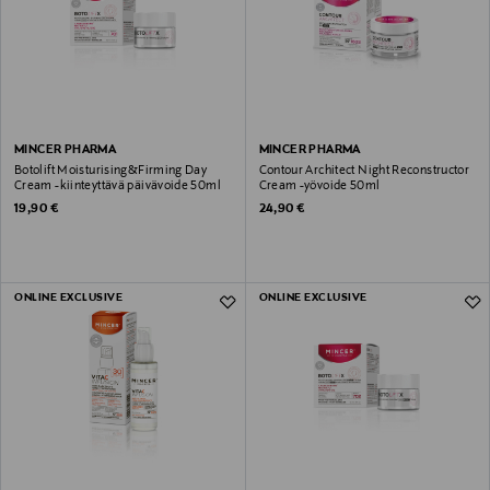
MINCER PHARMA
MINCER PHARMA
Botolift Moisturising&Firming Day
Contour Architect Night Reconstructor
Cream -kiinteyttävä päivävoide 50ml
Cream -yövoide 50ml
Original Price
Original Price
19,90 €
24,90 €
ONLINE EXCLUSIVE
ONLINE EXCLUSIVE