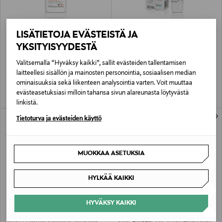
LISÄTIETOJA EVÄSTEISTÄ JA
YKSITYISYYDESTÄ
MINCER PHARMA
MINCER PHARMA
VitaC Moisturising Body Lotion -
AntiAllergic Soothing Face CC Cream -
Valitsemalla “Hyväksy kaikki”, sallit evästeiden tallentamisen
heleyttävä vartalovoide 250ml
sävytetty päivävoide 50ml
laitteellesi sisällön ja mainosten personointia, sosiaalisen median
Original Price
Original Price
18,90 €
19,90 €
ominaisuuksia sekä liikenteen analysointia varten. Voit muuttaa
evästeasetuksiasi milloin tahansa sivun alareunasta löytyvästä
linkistä.
ONLINE EXCLUSIVE
ONLINE EXCLUSIVE
Tietoturva ja evästeiden käyttö
MUOKKAA ASETUKSIA
HYLKÄÄ KAIKKI
HYVÄKSY KAIKKI
UUTTA
MINCER PHARMA
MINCER PHARMA
Mincer Pharma VitaminsPhilosophy
VitaC Anti-Age Oil Serum -kirkastava