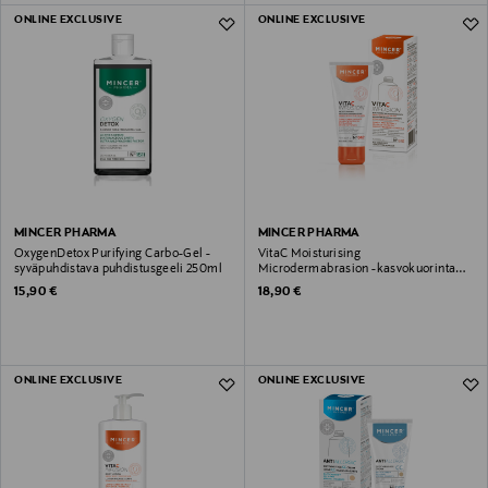
ONLINE EXCLUSIVE
ONLINE EXCLUSIVE
MINCER PHARMA
MINCER PHARMA
OxygenDetox Purifying Carbo-Gel -
VitaC Moisturising
syväpuhdistava puhdistusgeeli 250ml
Microdermabrasion -kasvokuorinta
75ml
Original Price
Original Price
15,90 €
18,90 €
ONLINE EXCLUSIVE
ONLINE EXCLUSIVE