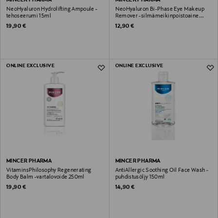
NeoHyaluron Hydrolifting Ampoule -
NeoHyaluron Bi-Phase Eye Makeup
tehoseerumi 15ml
Remover -silmämeikinpoistoaine
150ml
Original Price
Original Price
19,90 €
12,90 €
ONLINE EXCLUSIVE
ONLINE EXCLUSIVE
MINCER PHARMA
MINCER PHARMA
VitaminsPhilosophy Regenerating
AntiAllergic Soothing Oil Face Wash -
Body Balm -vartalovoide 250ml
puhdistusöljy 150ml
Original Price
Original Price
19,90 €
14,90 €