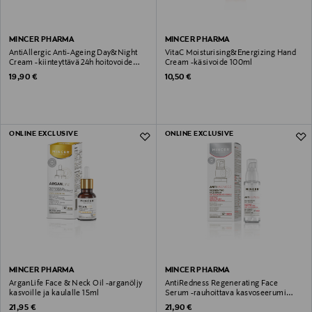
MINCER PHARMA
MINCER PHARMA
AntiAllergic Anti-Ageing Day&Night
VitaC Moisturising&Energizing Hand
Cream -kiinteyttävä 24h hoitovoide
Cream -käsivoide 100ml
50ml
Original Price
Original Price
19,90 €
10,50 €
ONLINE EXCLUSIVE
ONLINE EXCLUSIVE
MINCER PHARMA
MINCER PHARMA
ArganLife Face & Neck Oil -arganöljy
AntiRedness Regenerating Face
kasvoille ja kaulalle 15ml
Serum -rauhoittava kasvoseerumi
30ml
Original Price
Original Price
21,95 €
21,90 €