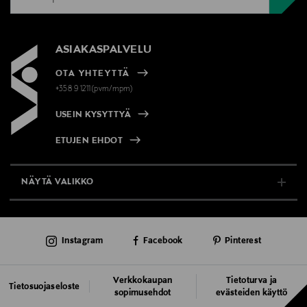
ASIAKASPALVELU
OTA YHTEYTTÄ
+358 9 1211(pvm/mpm)
USEIN KYSYTTYÄ
ETUJEN EHDOT
NÄYTÄ VALIKKO
TUKI & INFO
Instagram
Facebook
Pinterest
AJANKOHTAISTA
PALVELUT
Verkkokaupan
Tietoturva ja
Tietosuojaseloste
sopimusehdot
evästeiden käyttö