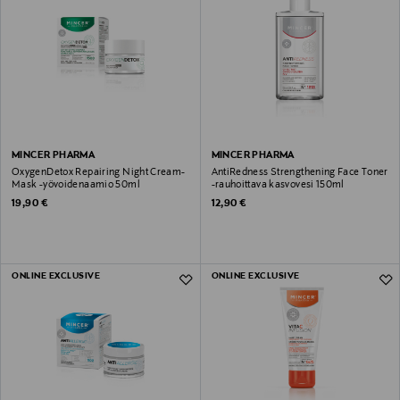
MINCER PHARMA
MINCER PHARMA
OxygenDetox Repairing Night Cream-
AntiRedness Strengthening Face Toner
Mask -yövoidenaamio 50ml
-rauhoittava kasvovesi 150ml
Original Price
Original Price
19,90 €
12,90 €
ONLINE EXCLUSIVE
ONLINE EXCLUSIVE