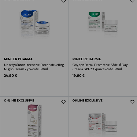
MINCER PHARMA
MINCER PHARMA
NeoHyaluron Intensive Reconstructing
OxygenDetox Protective Shield Day
Night Cream - yövoide 50ml
Cream SPF20 -päivävoide 50ml
Original Price
Original Price
24,90 €
19,90 €
ONLINE EXCLUSIVE
ONLINE EXCLUSIVE