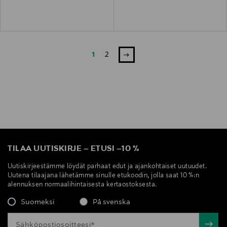
1
2
TILAA UUTISKIRJE
–
ETUSI
–
10 %
Uutiskirjeestämme löydät parhaat edut ja ajankohtaiset uutuudet.
Uutena tilaajana lähetämme sinulle etukoodin, jolla saat 10 %:n
alennuksen normaalihintaisesta kertaostoksesta.
Suomeksi
På svenska