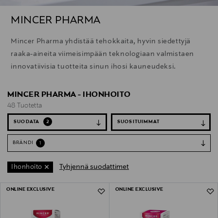
MINCER PHARMA
Mincer Pharma yhdistää tehokkaita, hyvin siedettyjä
raaka-aineita viimeisimpään teknologiaan valmistaen
innovatiivisia tuotteita sinun ihosi kauneudeksi.
MINCER PHARMA - IHONHOITO
48 Tuotetta
SUODATA
2
BRÄNDI
1
Tyhjennä suodattimet
Ihonhoito
48 Tuotetta
ONLINE EXCLUSIVE
ONLINE EXCLUSIVE