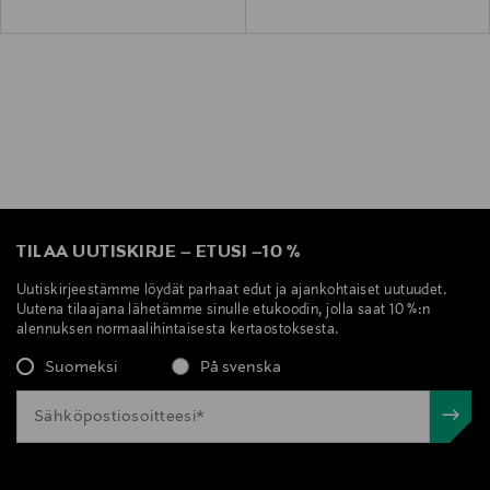
TILAA UUTISKIRJE
–
ETUSI
–
10 %
Uutiskirjeestämme löydät parhaat edut ja ajankohtaiset uutuudet.
Uutena tilaajana lähetämme sinulle etukoodin, jolla saat 10 %:n
alennuksen normaalihintaisesta kertaostoksesta.
Suomeksi
På svenska