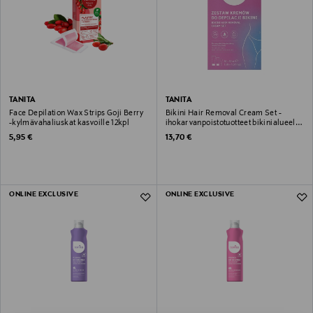
TANITA
TANITA
Face Depilation Wax Strips Goji Berry
Bikini Hair Removal Cream Set -
-kylmävahaliuskat kasvoille 12kpl
ihokarvanpoistotuotteet bikinialueelle
50+30ml
Original Price
Original Price
5,95 €
13,70 €
ONLINE EXCLUSIVE
ONLINE EXCLUSIVE