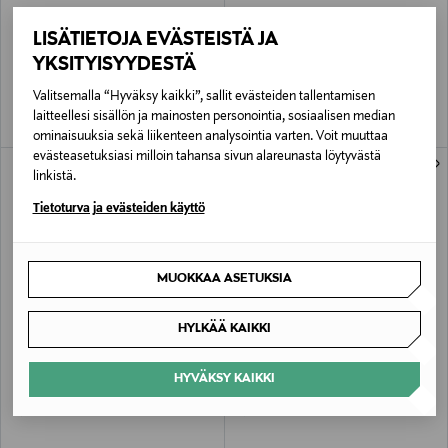
TANITA
TANITA
LISÄTIETOJA EVÄSTEISTÄ JA
Shaving Foam for women
Shaving Gel for women Lotus&Cotton -
Plum&Melon -ihokarvanajovaahto
ihokarvanajovaahto 200ml
YKSITYISYYDESTÄ
200ml
Original Price
Original Price
6,99 €
6,99 €
Valitsemalla “Hyväksy kaikki”, sallit evästeiden tallentamisen
laitteellesi sisällön ja mainosten personointia, sosiaalisen median
ominaisuuksia sekä liikenteen analysointia varten. Voit muuttaa
evästeasetuksiasi milloin tahansa sivun alareunasta löytyvästä
ONLINE EXCLUSIVE
ONLINE EXCLUSIVE
linkistä.
Tietoturva ja evästeiden käyttö
MUOKKAA ASETUKSIA
HYLKÄÄ KAIKKI
ALE –50%
TANITA
TANITA
Body Depilation Wax Strips Goji Berry
Vegan Face Wax Strips 2 YHDEN
HYVÄKSY KAIKKI
-kylmävahaliuskat vartalolle 12kpl
HINNALLA-kylmävahaliuskat
kasvoille 12kpl
Original Price
Discounted Price
Original Price
6,95 €
5,99 €
11,98 €